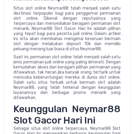
Situs slot online Neymar88 telah menjadi salah satu
destinasi terpopuler bagi para penggemar permainan
slot online. Dikenal dengan reputasinya yang
terpercaya dan menyediakan beragam permainan slot
menarik, Neymar88 Slot Gacor Hari Ini adalah pilihan
yang tepat bagi para pecinta judi online. Dalam artikel
ini, kita akan membahas mengenai keseruan bermain
slot dengan melakukan deposit 10k dan memiliki
peluang menang luar biasa di situs Neymar88.
Saat ini, permainan slot online telah menjadi salah satu
jenis permainan judi online yang paling diminati. Dengan
kemudahan akses dan beragam pilihan permainan yang
ditawarkan, tak heran jika banyak orang tertarik untuk
mencoba keberuntungan mereka di dunia slot online.
Salah satu situs terbaik untuk bermain slot adalah
Neymar88, yang telah terkenal dengan keunggulan
layanannya dan berbagai promo menarik yang
ditawarkan.
Keunggulan Neymar88
Slot Gacor Hari Ini
Sebagai situs slot online terpercaya, Neymar88 Slot
Gacor Hari Ini menawarkan berbagai keunggulan bagi