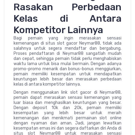
Rasakan Perbedaan
Kelas di Antara
Kompetitor Lainnya
Bagi pemain yang ingin merasakan sensasi
kemenangan di situs slot gacor Neymar88, tidak ada
salahnya untuk segera mendaftar dan bergabung.
Proses pendaftaran di Neymar88 sangatlah mudah
dan cepat, sehingga pemain tidak perlu menghabiskan
waktu lama untuk bisa mulai bermain. Dengan adanya
promo-promo menarik dan bonus-bonus menggiurkan,
pemain memiliki kesempatan untuk mendapatkan
keuntungan lebih besar dan merasakan perbedaan
kelas di antara kompetitor lainnya.
Dengan menggunakan link slot gacor di Neymar88,
pemain dapat merasakan sensasi kemenangan yang
luar biasa dan menghasilkan keuntungan yang besar.
Dengan deposit 10k dan 20k, pemain memiliki
kesempatan yang lebih besar untuk meraih
kemenangan dan menikmati permainan slot online
dengan nyaman dan aman. Jadi, jangan lewatkan
kesempatan emas ini dan segera daftarkan diri Anda di
situs slot Neymar88 untuk merasakan sensasi