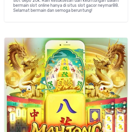
slot depo 20k. Raih kesuksesan dan keuntungan dalam
bermain slot online hanya di situs slot gacor neymar88.
Selamat bermain dan semoga beruntung!