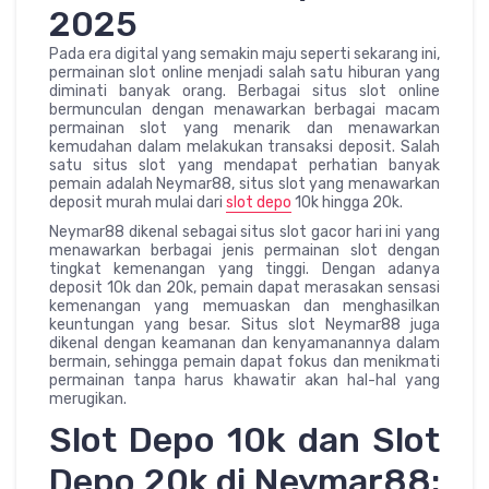
2025
Pada era digital yang semakin maju seperti sekarang ini,
permainan slot online menjadi salah satu hiburan yang
diminati banyak orang. Berbagai situs slot online
bermunculan dengan menawarkan berbagai macam
permainan slot yang menarik dan menawarkan
kemudahan dalam melakukan transaksi deposit. Salah
satu situs slot yang mendapat perhatian banyak
pemain adalah Neymar88, situs slot yang menawarkan
deposit murah mulai dari
slot depo
10k hingga 20k.
Neymar88 dikenal sebagai situs slot gacor hari ini yang
menawarkan berbagai jenis permainan slot dengan
tingkat kemenangan yang tinggi. Dengan adanya
deposit 10k dan 20k, pemain dapat merasakan sensasi
kemenangan yang memuaskan dan menghasilkan
keuntungan yang besar. Situs slot Neymar88 juga
dikenal dengan keamanan dan kenyamanannya dalam
bermain, sehingga pemain dapat fokus dan menikmati
permainan tanpa harus khawatir akan hal-hal yang
merugikan.
Slot Depo 10k dan Slot
Depo 20k di Neymar88: