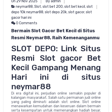
On 29 Nov 2025
By admin
neymar88
,
Slot
,
slot bet 200
,
slot bet kecil
,
slot
depo 10k neymar88
,
slot depo 20k
,
slot gacor
,
slot
gacor hari ini
0 Comments
Bermain Slot Gacor Bet Kecil di Situs
Resmi Neymar88, Raih Kemenanganmu
SLOT DEPO: Link Situs
Resmi Slot gacor Bet
Kecil Gampang Menang
Hari ini di situs
neymar88
Di era digital ini, perjudian online semakin populer di
kalangan masyarakat. Salah satu permainan judi online
yang paling diminati adalah slot online. Slot online
menawarkan kemudahan dan keseruan dalam bermain
serta kesempatan untuk memenangkan hadiah besar.