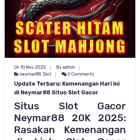
On 10 Nov 2025
By admin
neymar88
,
Slot
0 Comments
Update Terbaru: Kemenangan Hari Ini
di Neymar88 Situs Slot Gacor
Situs Slot Gacor
Neymar88 20K 2025:
Rasakan Kemenangan