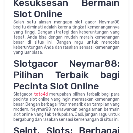
Kesuksesan Bermain
Slot Online
Salah satu alasan mengapa slot gacor Neymar88
begitu diminati adalah karena tingkat kemenangannya
yang tinggi. Dengan strategi dan keberuntungan yang
tepat, Anda bisa dengan mudah meraih kemenangan
besar di situs ini. Jangan ragu untuk mencoba
keberuntungan Anda dan rasakan sensasi kemenangan
yang luar biasa.
Slotgacor Neymar88:
Pilihan Terbaik bagi
Pecinta Slot Online
Slotgacor
toto4d
merupakan pilihan terbaik bagi para
pecinta slot online yang ingin merasakan kemenangan
besar. Dengan berbagai fitur menarik dan tampilan yang
modern, Neymar88 menawarkan pengalaman bermain
slot online yang tak terlupakan. Jadi, jangan ragu untuk
bergabung dan rasakan sensasi kemenangan di situs ini.
Selot, Slots: Berbagai