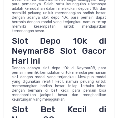
para pemainnya. Salah satu keunggulan utamanya
adalah kemudahan dalam melakukan deposit 10k dan
memiliki peluang untuk memenangkan hadiah besar.
Dengan adanya slot depo 10k, para pemain dapat
bermain dengan modal yang terjangkau namun tetap
memiliki kesempatan untuk mendapatkan
kemenangan besar.
Slot Depo 10k di
Neymar88 Slot Gacor
Hari Ini
Dengan adanya slot depo 10k di Neymar88, para
pemain memiliki kemudahan untuk memulai permainan
slot dengan modal yang terjangkau. Meskipun modal
yang digunakan relatif kecil, namun peluang untuk
memenangkan hadiah besar tetap terbuka lebar.
Dengan bermain di bet kecil, para pemain bisa
mendapatkan jackpot besar dan menghasilkan
keuntungan yang menggiurkan.
Slot Bet Kecil di