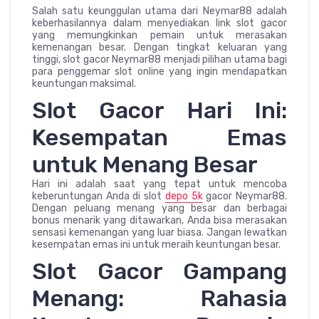
Salah satu keunggulan utama dari Neymar88 adalah
keberhasilannya dalam menyediakan link slot gacor
yang memungkinkan pemain untuk merasakan
kemenangan besar. Dengan tingkat keluaran yang
tinggi, slot gacor Neymar88 menjadi pilihan utama bagi
para penggemar slot online yang ingin mendapatkan
keuntungan maksimal.
Slot Gacor Hari Ini:
Kesempatan Emas
untuk Menang Besar
Hari ini adalah saat yang tepat untuk mencoba
keberuntungan Anda di slot
depo 5k
gacor Neymar88.
Dengan peluang menang yang besar dan berbagai
bonus menarik yang ditawarkan, Anda bisa merasakan
sensasi kemenangan yang luar biasa. Jangan lewatkan
kesempatan emas ini untuk meraih keuntungan besar.
Slot Gacor Gampang
Menang: Rahasia