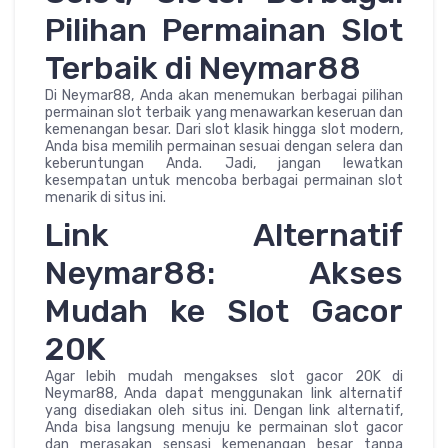
Pilihan Permainan Slot
Terbaik di Neymar88
Di Neymar88, Anda akan menemukan berbagai pilihan
permainan slot terbaik yang menawarkan keseruan dan
kemenangan besar. Dari slot klasik hingga slot modern,
Anda bisa memilih permainan sesuai dengan selera dan
keberuntungan Anda. Jadi, jangan lewatkan
kesempatan untuk mencoba berbagai permainan slot
menarik di situs ini.
Link Alternatif
Neymar88: Akses
Mudah ke Slot Gacor
20K
Agar lebih mudah mengakses slot gacor 20K di
Neymar88, Anda dapat menggunakan link alternatif
yang disediakan oleh situs ini. Dengan link alternatif,
Anda bisa langsung menuju ke permainan slot gacor
dan merasakan sensasi kemenangan besar tanpa