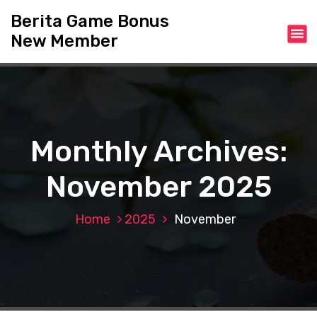
S
Berita Game Bonus
k
New Member
i
p
t
o
c
o
n
Monthly Archives:
t
e
November 2025
n
t
Home
2025
November