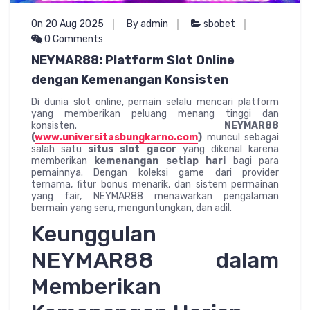
On 20 Aug 2025
By admin
sbobet
0 Comments
NEYMAR88: Platform Slot Online
dengan Kemenangan Konsisten
Di dunia slot online, pemain selalu mencari platform
yang memberikan peluang menang tinggi dan
konsisten.
NEYMAR88
(
www.universitasbungkarno.com
)
muncul sebagai
salah satu
situs slot gacor
yang dikenal karena
memberikan
kemenangan setiap hari
bagi para
pemainnya. Dengan koleksi game dari provider
ternama, fitur bonus menarik, dan sistem permainan
yang fair, NEYMAR88 menawarkan pengalaman
bermain yang seru, menguntungkan, dan adil.
Keunggulan
NEYMAR88 dalam
Memberikan