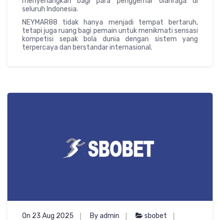
menyenangkan bagi para penggemar olahraga di
seluruh Indonesia.
NEYMAR88 tidak hanya menjadi tempat bertaruh,
tetapi juga ruang bagi pemain untuk menikmati sensasi
kompetisi sepak bola dunia dengan sistem yang
terpercaya dan berstandar internasional.
On 23 Aug 2025
By admin
sbobet