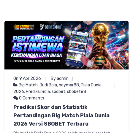
On 9 Apr 2026
By admin
Big Match
,
Judi Bola
,
neymar88
,
Piala Dunia
2026
,
Prediksi Bola
,
sbobet
,
sbobet88
0 Comments
Prediksi Skor dan Statistik
Pertandingan Big Match Piala Dunia
2026 Versi SBOBET Terbaru