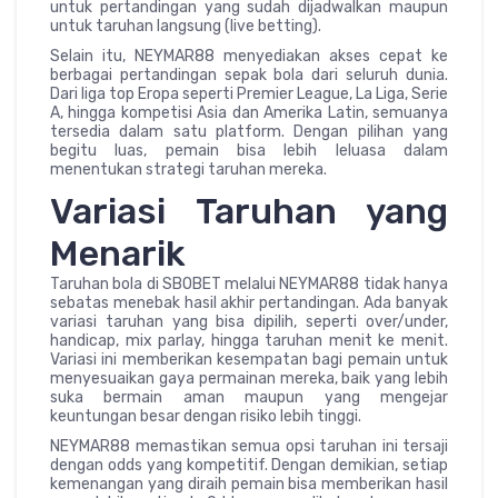
untuk pertandingan yang sudah dijadwalkan maupun
untuk taruhan langsung (live betting).
Selain itu, NEYMAR88 menyediakan akses cepat ke
berbagai pertandingan sepak bola dari seluruh dunia.
Dari liga top Eropa seperti Premier League, La Liga, Serie
A, hingga kompetisi Asia dan Amerika Latin, semuanya
tersedia dalam satu platform. Dengan pilihan yang
begitu luas, pemain bisa lebih leluasa dalam
menentukan strategi taruhan mereka.
Variasi Taruhan yang
Menarik
Taruhan bola di SBOBET melalui NEYMAR88 tidak hanya
sebatas menebak hasil akhir pertandingan. Ada banyak
variasi taruhan yang bisa dipilih, seperti over/under,
handicap, mix parlay, hingga taruhan menit ke menit.
Variasi ini memberikan kesempatan bagi pemain untuk
menyesuaikan gaya permainan mereka, baik yang lebih
suka bermain aman maupun yang mengejar
keuntungan besar dengan risiko lebih tinggi.
NEYMAR88 memastikan semua opsi taruhan ini tersaji
dengan odds yang kompetitif. Dengan demikian, setiap
kemenangan yang diraih pemain bisa memberikan hasil