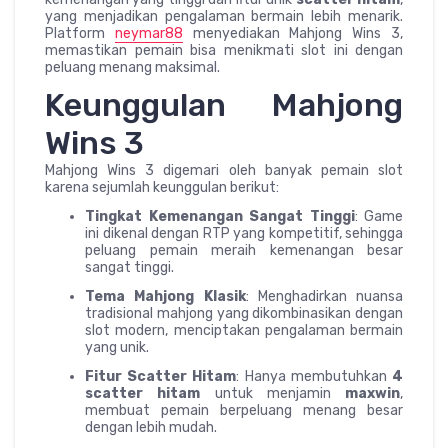
yang menjadikan pengalaman bermain lebih menarik.
Platform
neymar88
menyediakan Mahjong Wins 3,
memastikan pemain bisa menikmati slot ini dengan
peluang menang maksimal.
Keunggulan Mahjong
Wins 3
Mahjong Wins 3 digemari oleh banyak pemain slot
karena sejumlah keunggulan berikut:
Tingkat Kemenangan Sangat Tinggi
: Game
ini dikenal dengan RTP yang kompetitif, sehingga
peluang pemain meraih kemenangan besar
sangat tinggi.
Tema Mahjong Klasik
: Menghadirkan nuansa
tradisional mahjong yang dikombinasikan dengan
slot modern, menciptakan pengalaman bermain
yang unik.
Fitur Scatter Hitam
: Hanya membutuhkan
4
scatter hitam
untuk menjamin
maxwin
,
membuat pemain berpeluang menang besar
dengan lebih mudah.