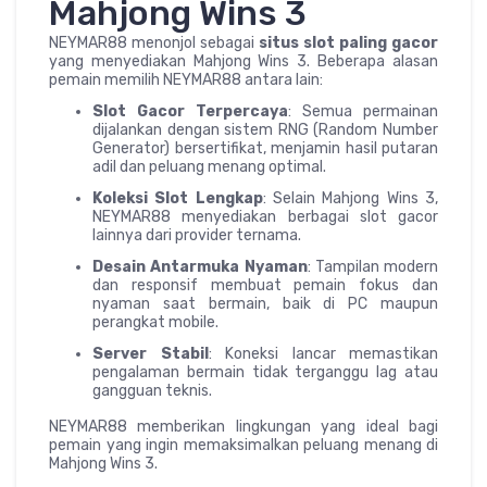
Mahjong Wins 3
NEYMAR88 menonjol sebagai
situs slot paling gacor
yang menyediakan Mahjong Wins 3. Beberapa alasan
pemain memilih NEYMAR88 antara lain:
Slot Gacor Terpercaya
: Semua permainan
dijalankan dengan sistem RNG (Random Number
Generator) bersertifikat, menjamin hasil putaran
adil dan peluang menang optimal.
Koleksi Slot Lengkap
: Selain Mahjong Wins 3,
NEYMAR88 menyediakan berbagai slot gacor
lainnya dari provider ternama.
Desain Antarmuka Nyaman
: Tampilan modern
dan responsif membuat pemain fokus dan
nyaman saat bermain, baik di PC maupun
perangkat mobile.
Server Stabil
: Koneksi lancar memastikan
pengalaman bermain tidak terganggu lag atau
gangguan teknis.
NEYMAR88 memberikan lingkungan yang ideal bagi
pemain yang ingin memaksimalkan peluang menang di
Mahjong Wins 3.