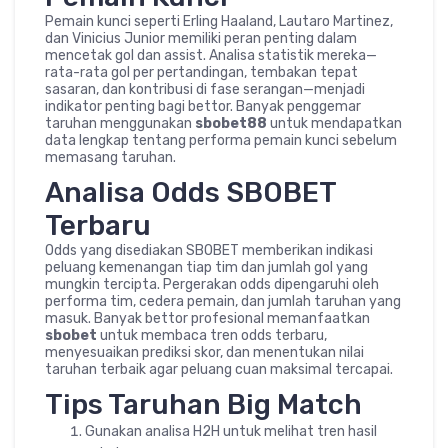
Pemain kunci seperti Erling Haaland, Lautaro Martinez,
dan Vinicius Junior memiliki peran penting dalam
mencetak gol dan assist. Analisa statistik mereka—
rata-rata gol per pertandingan, tembakan tepat
sasaran, dan kontribusi di fase serangan—menjadi
indikator penting bagi bettor. Banyak penggemar
taruhan menggunakan
sbobet88
untuk mendapatkan
data lengkap tentang performa pemain kunci sebelum
memasang taruhan.
Analisa Odds SBOBET
Terbaru
Odds yang disediakan SBOBET memberikan indikasi
peluang kemenangan tiap tim dan jumlah gol yang
mungkin tercipta. Pergerakan odds dipengaruhi oleh
performa tim, cedera pemain, dan jumlah taruhan yang
masuk. Banyak bettor profesional memanfaatkan
sbobet
untuk membaca tren odds terbaru,
menyesuaikan prediksi skor, dan menentukan nilai
taruhan terbaik agar peluang cuan maksimal tercapai.
Tips Taruhan Big Match
Gunakan analisa H2H untuk melihat tren hasil