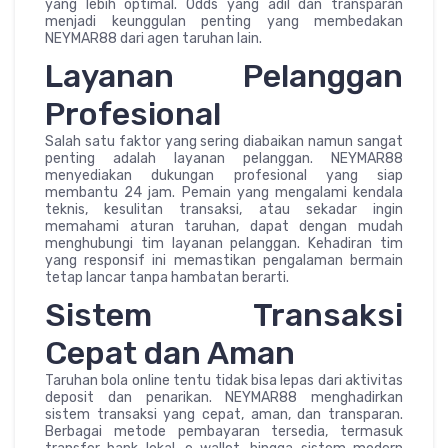
yang lebih optimal. Odds yang adil dan transparan
menjadi keunggulan penting yang membedakan
NEYMAR88 dari agen taruhan lain.
Layanan Pelanggan
Profesional
Salah satu faktor yang sering diabaikan namun sangat
penting adalah layanan pelanggan. NEYMAR88
menyediakan dukungan profesional yang siap
membantu 24 jam. Pemain yang mengalami kendala
teknis, kesulitan transaksi, atau sekadar ingin
memahami aturan taruhan, dapat dengan mudah
menghubungi tim layanan pelanggan. Kehadiran tim
yang responsif ini memastikan pengalaman bermain
tetap lancar tanpa hambatan berarti.
Sistem Transaksi
Cepat dan Aman
Taruhan bola online tentu tidak bisa lepas dari aktivitas
deposit dan penarikan. NEYMAR88 menghadirkan
sistem transaksi yang cepat, aman, dan transparan.
Berbagai metode pembayaran tersedia, termasuk