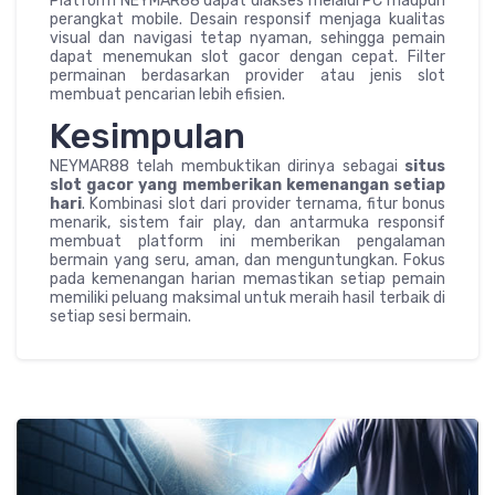
Platform NEYMAR88 dapat diakses melalui PC maupun
perangkat mobile. Desain responsif menjaga kualitas
visual dan navigasi tetap nyaman, sehingga pemain
dapat menemukan slot gacor dengan cepat. Filter
permainan berdasarkan provider atau jenis slot
membuat pencarian lebih efisien.
Kesimpulan
NEYMAR88 telah membuktikan dirinya sebagai
situs
slot gacor yang memberikan kemenangan setiap
hari
. Kombinasi slot dari provider ternama, fitur bonus
menarik, sistem fair play, dan antarmuka responsif
membuat platform ini memberikan pengalaman
bermain yang seru, aman, dan menguntungkan. Fokus
pada kemenangan harian memastikan setiap pemain
memiliki peluang maksimal untuk meraih hasil terbaik di
setiap sesi bermain.