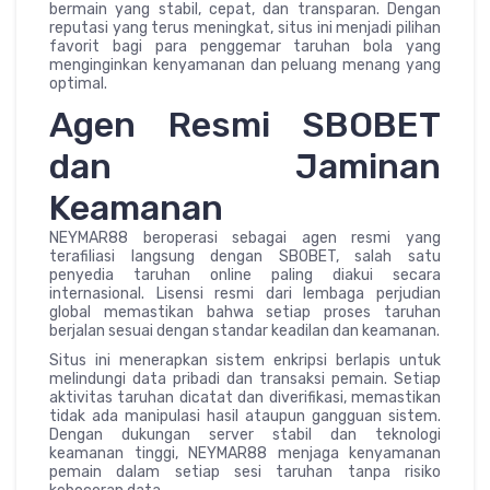
bermain yang stabil, cepat, dan transparan. Dengan
reputasi yang terus meningkat, situs ini menjadi pilihan
favorit bagi para penggemar taruhan bola yang
menginginkan kenyamanan dan peluang menang yang
optimal.
Agen Resmi SBOBET
dan Jaminan
Keamanan
NEYMAR88 beroperasi sebagai agen resmi yang
terafiliasi langsung dengan SBOBET, salah satu
penyedia taruhan online paling diakui secara
internasional. Lisensi resmi dari lembaga perjudian
global memastikan bahwa setiap proses taruhan
berjalan sesuai dengan standar keadilan dan keamanan.
Situs ini menerapkan sistem enkripsi berlapis untuk
melindungi data pribadi dan transaksi pemain. Setiap
aktivitas taruhan dicatat dan diverifikasi, memastikan
tidak ada manipulasi hasil ataupun gangguan sistem.
Dengan dukungan server stabil dan teknologi
keamanan tinggi, NEYMAR88 menjaga kenyamanan
pemain dalam setiap sesi taruhan tanpa risiko