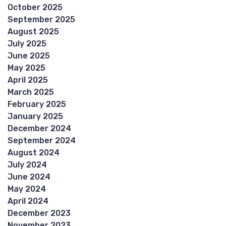
October 2025
September 2025
August 2025
July 2025
June 2025
May 2025
April 2025
March 2025
February 2025
January 2025
December 2024
September 2024
August 2024
July 2024
June 2024
May 2024
April 2024
December 2023
November 2023