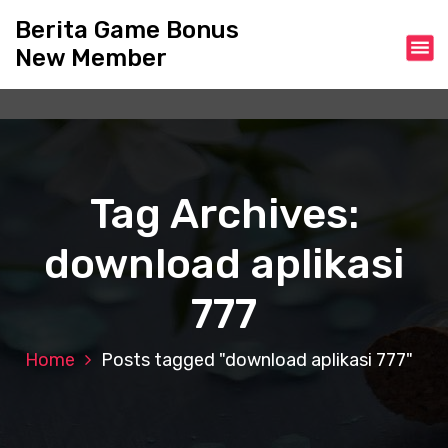
S
Berita Game Bonus
k
New Member
i
p
t
o
c
o
n
Tag Archives:
t
e
download aplikasi
n
t
777
Home
Posts tagged "download aplikasi 777"