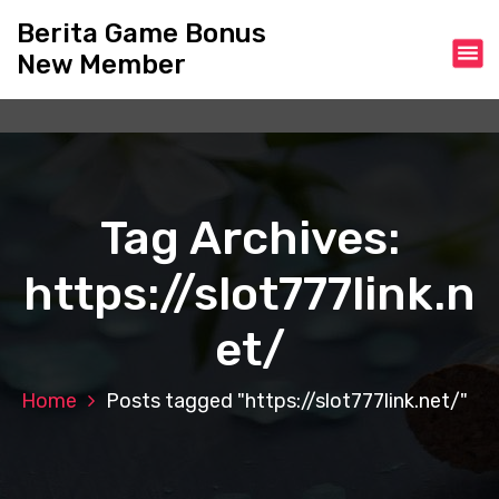
S
Berita Game Bonus
k
New Member
i
p
t
o
c
o
n
Tag Archives:
t
e
https://slot777link.n
n
t
et/
Home
Posts tagged "https://slot777link.net/"