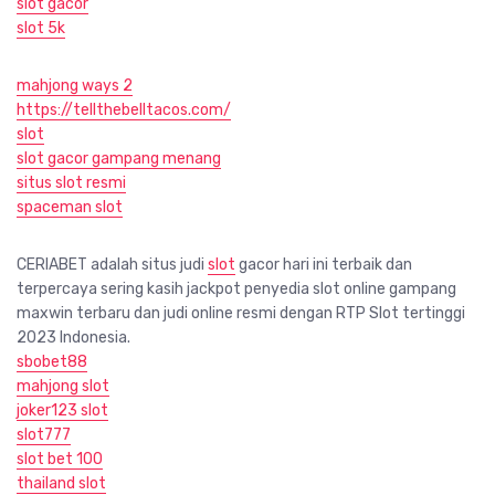
slot gacor
slot 5k
mahjong ways 2
https://tellthebelltacos.com/
slot
slot gacor gampang menang
situs slot resmi
spaceman slot
CERIABET adalah situs judi
slot
gacor hari ini terbaik dan
terpercaya sering kasih jackpot penyedia slot online gampang
maxwin terbaru dan judi online resmi dengan RTP Slot tertinggi
2023 Indonesia.
sbobet88
mahjong slot
joker123 slot
slot777
slot bet 100
thailand slot