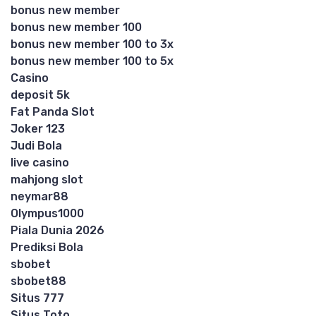
bonus new member
bonus new member 100
bonus new member 100 to 3x
bonus new member 100 to 5x
Casino
deposit 5k
Fat Panda Slot
Joker 123
Judi Bola
live casino
mahjong slot
neymar88
Olympus1000
Piala Dunia 2026
Prediksi Bola
sbobet
sbobet88
Situs 777
Situs Toto