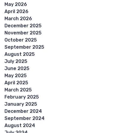
May 2026
April 2026
March 2026
December 2025
November 2025
October 2025
September 2025
August 2025
July 2025
June 2025
May 2025
April 2025
March 2025
February 2025
January 2025
December 2024
September 2024
August 2024
July 2024