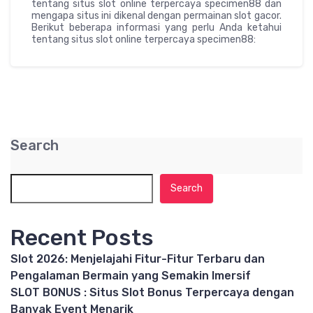
tentang situs slot online terpercaya specimen88 dan
mengapa situs ini dikenal dengan permainan slot gacor.
Berikut beberapa informasi yang perlu Anda ketahui
tentang situs slot online terpercaya specimen88:
Search
Search
Recent Posts
Slot 2026: Menjelajahi Fitur-Fitur Terbaru dan
Pengalaman Bermain yang Semakin Imersif
SLOT BONUS : Situs Slot Bonus Terpercaya dengan
Banyak Event Menarik