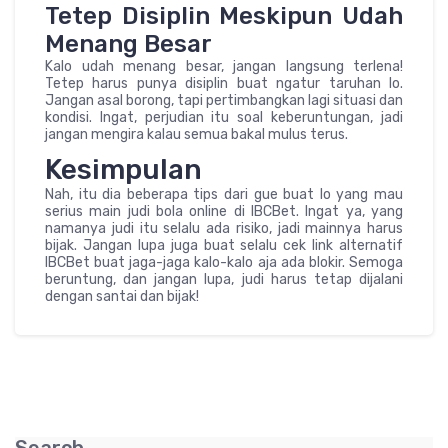
Tetep Disiplin Meskipun Udah
Menang Besar
Kalo udah menang besar, jangan langsung terlena!
Tetep harus punya disiplin buat ngatur taruhan lo.
Jangan asal borong, tapi pertimbangkan lagi situasi dan
kondisi. Ingat, perjudian itu soal keberuntungan, jadi
jangan mengira kalau semua bakal mulus terus.
Kesimpulan
Nah, itu dia beberapa tips dari gue buat lo yang mau
serius main judi bola online di IBCBet. Ingat ya, yang
namanya judi itu selalu ada risiko, jadi mainnya harus
bijak. Jangan lupa juga buat selalu cek link alternatif
IBCBet buat jaga-jaga kalo-kalo aja ada blokir. Semoga
beruntung, dan jangan lupa, judi harus tetap dijalani
dengan santai dan bijak!