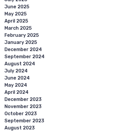
June 2025
May 2025
April 2025
March 2025
February 2025
January 2025
December 2024
September 2024
August 2024
July 2024
June 2024
May 2024
April 2024
December 2023
November 2023
October 2023
September 2023
August 2023