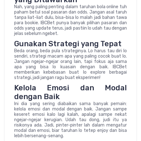
Nah, yang paling penting dalam taruhan bola online tuh
paham betul soal pasaran dan odds. Jangan asal taruh
tanpa liat-liat dulu, bisa-bisa lo malah jadi bahan tawa
para bookie. IBCBet punya banyak pilihan pasaran dan
odds yang update terus, jadi pastiin lo udah tau dengan
jelas sebelum ngebet.
Gunakan Strategi yang Tepat
Beda orang, beda pula strateginya. Lo harus tau diri lo
sendiri, strategi macam apa yang paling cocok buat lo.
Jangan ngejar-ngejar orang lain, tapi fokus aja sama
apa yang bisa lo kuasain dengan baik. IBCBet
memberikan kebebasan buat lo explore berbagai
strategi, jadi jangan ragu buat eksperimen!
Kelola Emosi dan Modal
dengan Baik
Ini dia yang sering diabaikan sama banyak pemain:
kelola emosi dan modal dengan baik. Jangan sampe
keseret emosi kalo lagi kalah, apalagi sampe nekat
ngejar-ngejar kerugian. Udah tau dong, judi itu ya
risikonya ada. Jadi, pinter-pinter lah dalam mengatur
modal dan emosi, biar taruhan lo tetep enjoy dan bisa
lebih bersenang-senang.