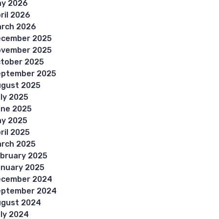
y 2026
ril 2026
rch 2026
ecember 2025
ovember 2025
tober 2025
eptember 2025
gust 2025
ly 2025
ne 2025
y 2025
ril 2025
rch 2025
bruary 2025
nuary 2025
ecember 2024
eptember 2024
gust 2024
ly 2024