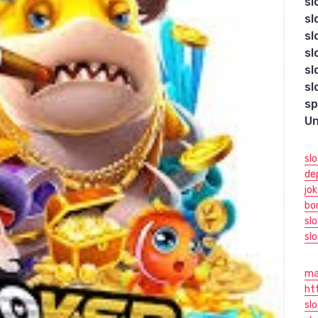
sl
sl
sl
sl
sl
sl
s
Un
slo
de
jo
bo
sl
slo
ma
ht
slo