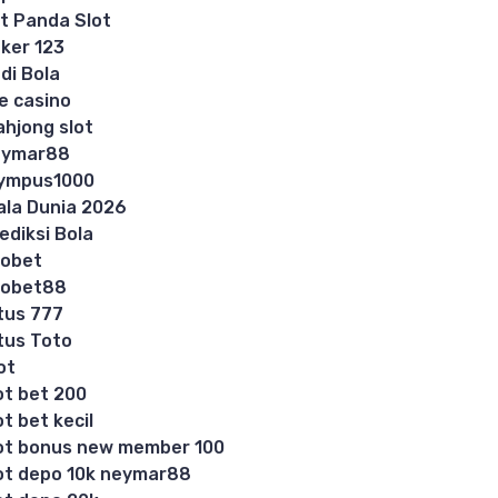
t Panda Slot
ker 123
di Bola
ve casino
hjong slot
eymar88
ympus1000
ala Dunia 2026
ediksi Bola
obet
bobet88
tus 777
tus Toto
ot
ot bet 200
ot bet kecil
ot bonus new member 100
ot depo 10k neymar88