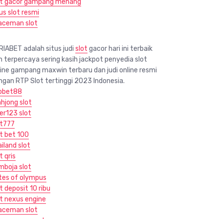
ot gacor gampang menang
us slot resmi
aceman slot
RIABET adalah situs judi
slot
gacor hari ini terbaik
n terpercaya sering kasih jackpot penyedia slot
line gampang maxwin terbaru dan judi online resmi
ngan RTP Slot tertinggi 2023 Indonesia.
obet88
hjong slot
ker123 slot
ot777
ot bet 100
iland slot
t qris
mboja slot
tes of olympus
t deposit 10 ribu
ot nexus engine
aceman slot