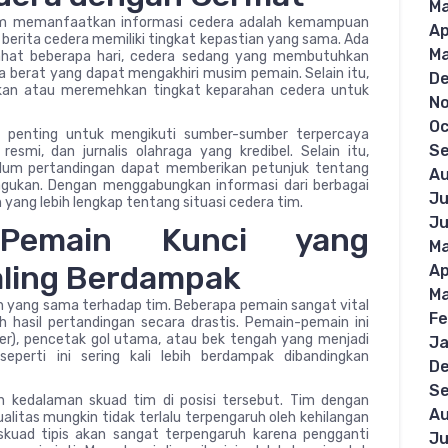
Ma
alam memanfaatkan informasi cedera adalah kemampuan
Ap
erita cedera memiliki tingkat kepastian yang sama. Ada
Ma
rahat beberapa hari, cedera sedang yang membutuhkan
 berat yang dapat mengakhiri musim pemain. Selain itu,
D
ikan atau meremehkan tingkat keparahan cedera untuk
N
Oc
, penting untuk mengikuti sumber-sumber terpercaya
S
resmi, dan jurnalis olahraga yang kredibel. Selain itu,
elum pertandingan dapat memberikan petunjuk tentang
Au
agukan. Dengan menggabungkan informasi dari berbagai
Ju
ang lebih lengkap tentang situasi cedera tim.
Ju
i Pemain Kunci yang
Ma
aling Berdampak
Ap
Ma
h yang sama terhadap tim. Beberapa pemain sangat vital
Fe
hasil pertandingan secara drastis. Pemain-pemain ini
er), pencetak gol utama, atau bek tengah yang menjadi
Ja
eperti ini sering kali lebih berdampak dibandingkan
D
S
n kedalaman skuad tim di posisi tersebut. Tim dengan
Au
itas mungkin tidak terlalu terpengaruh oleh kehilangan
skuad tipis akan sangat terpengaruh karena pengganti
Ju