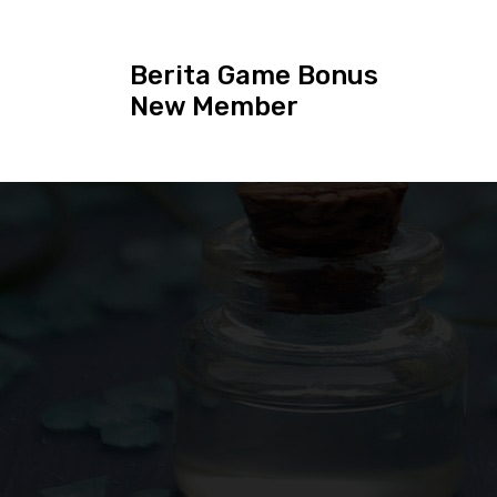
S
k
i
Berita Game Bonus
p
New Member
t
o
c
o
n
t
e
n
t