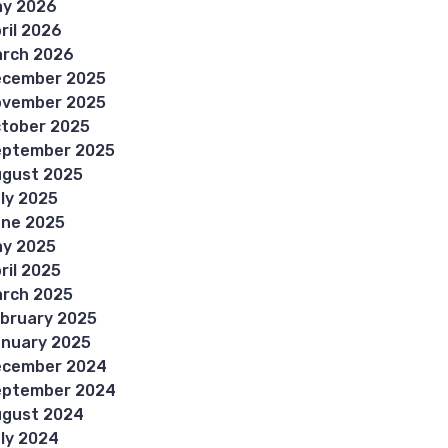
y 2026
ril 2026
rch 2026
ecember 2025
ovember 2025
tober 2025
eptember 2025
gust 2025
ly 2025
ne 2025
y 2025
ril 2025
rch 2025
bruary 2025
nuary 2025
ecember 2024
eptember 2024
gust 2024
ly 2024