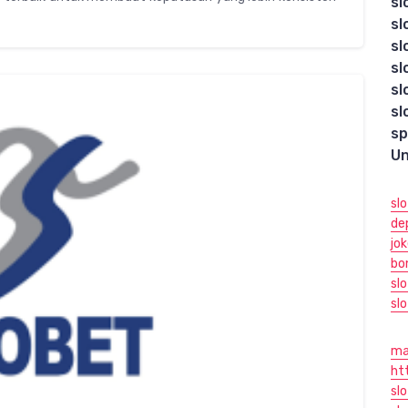
sl
sl
sl
sl
sl
sl
s
Un
slo
de
jo
bo
sl
slo
ma
ht
slo