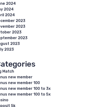
ne 2024
y 2024
ril 2024
ecember 2023
ovember 2023
tober 2023
eptember 2023
gust 2023
ly 2023
ategories
g Match
onus new member
nus new member 100
nus new member 100 to 3x
nus new member 100 to 5x
sino
posit 5k