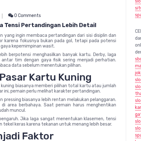
sl
sit
sp
0 Comments
a Tensi Pertandingan Lebih Detail
CE
in yang ingin membaca pertandingan dari sisi disiplin dan
da
kor karena fokusnya bukan pada gol, tetapi pada potensi
on
an gaya kepemimpinan wasit.
de
ebih berpotensi menghasilkan banyak kartu. Derby, laga
sb
 antar tim dengan gaya fisik sering menjadi perhatian.
baca data sebelum menentukan pilihan.
ma
jo
 Pasar Kartu Kuning
sl
kuning biasanya memberi pilihan total kartu atau jumlah
sl
 ini, pemain perlu melihat karakter pertandingan.
tha
n pressing biasanya lebih rentan melakukan pelanggaran.
slo
la di area berbahaya. Saat pemain harus menghentikan
ka
mudah muncul.
ga
rpengaruh. Jika laga sangat menentukan klasemen, tensi
slo
 tekel keras karena tekanan untuk menang lebih besar.
sl
jadi Faktor
sp