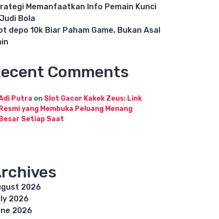
rategi Memanfaatkan Info Pemain Kunci
 Judi Bola
ot depo 10k Biar Paham Game, Bukan Asal
in
ecent Comments
Adi Putra
on
Slot Gacor Kakek Zeus: Link
Resmi yang Membuka Peluang Menang
Besar Setiap Saat
rchives
gust 2026
ly 2026
ne 2026