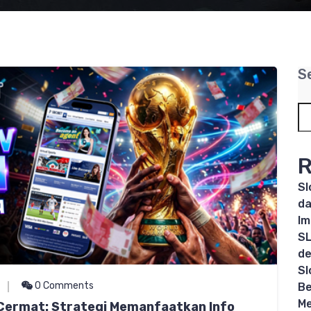
S
R
Sl
da
Im
SL
de
Sl
0 Comments
Be
Me
Cermat: Strategi Memanfaatkan Info