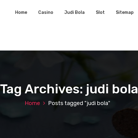
Home
Casino
Judi Bola
Slot
Sitemap
Tag Archives: judi bol
Home
Posts tagged "judi bola"