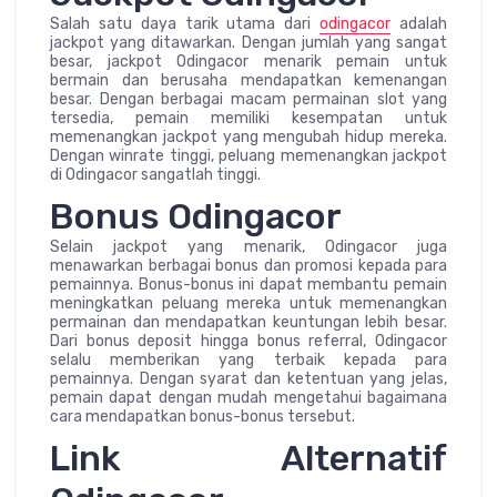
Salah satu daya tarik utama dari
odingacor
adalah
jackpot yang ditawarkan. Dengan jumlah yang sangat
besar, jackpot Odingacor menarik pemain untuk
bermain dan berusaha mendapatkan kemenangan
besar. Dengan berbagai macam permainan slot yang
tersedia, pemain memiliki kesempatan untuk
memenangkan jackpot yang mengubah hidup mereka.
Dengan winrate tinggi, peluang memenangkan jackpot
di Odingacor sangatlah tinggi.
Bonus Odingacor
Selain jackpot yang menarik, Odingacor juga
menawarkan berbagai bonus dan promosi kepada para
pemainnya. Bonus-bonus ini dapat membantu pemain
meningkatkan peluang mereka untuk memenangkan
permainan dan mendapatkan keuntungan lebih besar.
Dari bonus deposit hingga bonus referral, Odingacor
selalu memberikan yang terbaik kepada para
pemainnya. Dengan syarat dan ketentuan yang jelas,
pemain dapat dengan mudah mengetahui bagaimana
cara mendapatkan bonus-bonus tersebut.
Link Alternatif