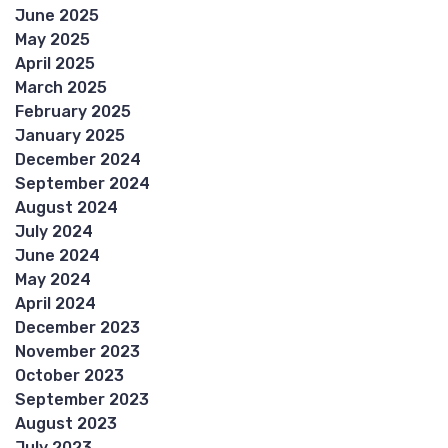
June 2025
May 2025
April 2025
March 2025
February 2025
January 2025
December 2024
September 2024
August 2024
July 2024
June 2024
May 2024
April 2024
December 2023
November 2023
October 2023
September 2023
August 2023
July 2023