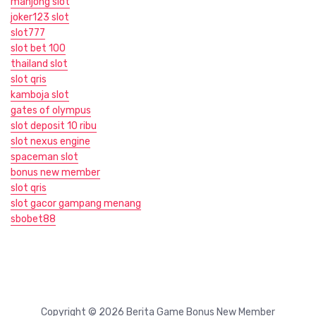
mahjong slot
joker123 slot
slot777
slot bet 100
thailand slot
slot qris
kamboja slot
gates of olympus
slot deposit 10 ribu
slot nexus engine
spaceman slot
bonus new member
slot qris
slot gacor gampang menang
sbobet88
Copyright © 2026 Berita Game Bonus New Member