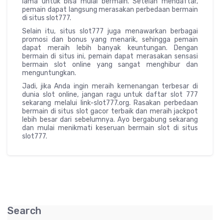
lama untuk bisa mulai bermain. Setelah mendaftar,
pemain dapat langsung merasakan perbedaan bermain
di situs slot777.
Selain itu, situs slot777 juga menawarkan berbagai
promosi dan bonus yang menarik, sehingga pemain
dapat meraih lebih banyak keuntungan. Dengan
bermain di situs ini, pemain dapat merasakan sensasi
bermain slot online yang sangat menghibur dan
menguntungkan.
Jadi, jika Anda ingin meraih kemenangan terbesar di
dunia slot online, jangan ragu untuk daftar slot 777
sekarang melalui link-slot777.org. Rasakan perbedaan
bermain di situs slot gacor terbaik dan meraih jackpot
lebih besar dari sebelumnya. Ayo bergabung sekarang
dan mulai menikmati keseruan bermain slot di situs
slot777.
Search