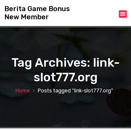
S
Berita Game Bonus
k
New Member
i
p
t
o
c
o
n
Tag Archives: link-
t
e
slot777.org
n
t
Home
Posts tagged "link-slot777.org"