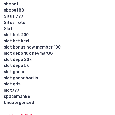
sbobet
sbobet88
Situs 777
Situs Toto
Slot
slot bet 200
slot bet kecil
slot bonus new member 100
slot depo 10k neymar88
slot depo 20k
slot depo 5k
slot gacor
slot gacor hari ini
slot qris
slot777
spaceman88
Uncategorized