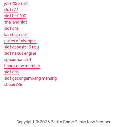
joker123 slot
slot777
slot bet 100
thailand slot
slot qris
kamboja slot
gates of olympus
slot deposit 10 ribu
slot nexus engine
spaceman slot
bonus new member
slot qris
slot gacor gampang menang
sbobet88
Copyright © 2026 Berita Game Bonus New Member