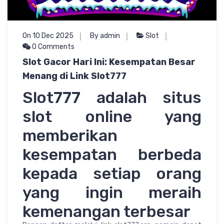
On 10 Dec 2025
By admin
Slot
0 Comments
Slot Gacor Hari Ini: Kesempatan Besar
Menang di Link Slot777
Slot777 adalah situs
slot online yang
memberikan
kesempatan berbeda
kepada setiap orang
yang ingin meraih
kemenangan terbesar