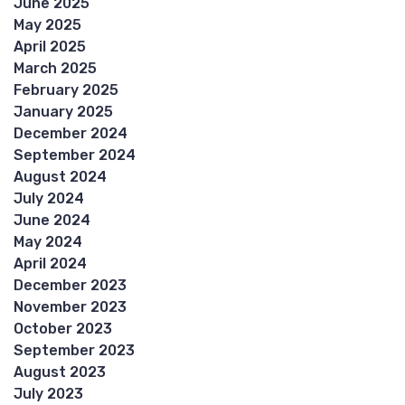
June 2025
May 2025
April 2025
March 2025
February 2025
January 2025
December 2024
September 2024
August 2024
July 2024
June 2024
May 2024
April 2024
December 2023
November 2023
October 2023
September 2023
August 2023
July 2023