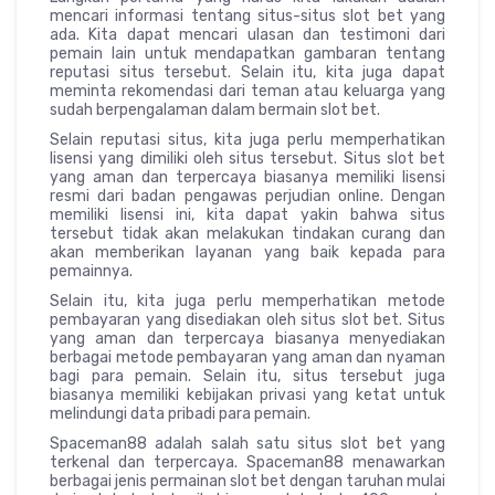
mencari informasi tentang situs-situs slot bet yang
ada. Kita dapat mencari ulasan dan testimoni dari
pemain lain untuk mendapatkan gambaran tentang
reputasi situs tersebut. Selain itu, kita juga dapat
meminta rekomendasi dari teman atau keluarga yang
sudah berpengalaman dalam bermain slot bet.
Selain reputasi situs, kita juga perlu memperhatikan
lisensi yang dimiliki oleh situs tersebut. Situs slot bet
yang aman dan terpercaya biasanya memiliki lisensi
resmi dari badan pengawas perjudian online. Dengan
memiliki lisensi ini, kita dapat yakin bahwa situs
tersebut tidak akan melakukan tindakan curang dan
akan memberikan layanan yang baik kepada para
pemainnya.
Selain itu, kita juga perlu memperhatikan metode
pembayaran yang disediakan oleh situs slot bet. Situs
yang aman dan terpercaya biasanya menyediakan
berbagai metode pembayaran yang aman dan nyaman
bagi para pemain. Selain itu, situs tersebut juga
biasanya memiliki kebijakan privasi yang ketat untuk
melindungi data pribadi para pemain.
Spaceman88 adalah salah satu situs slot bet yang
terkenal dan terpercaya. Spaceman88 menawarkan
berbagai jenis permainan slot bet dengan taruhan mulai