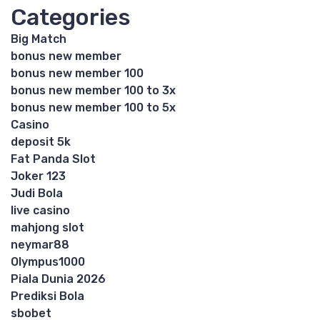
Categories
Big Match
bonus new member
bonus new member 100
bonus new member 100 to 3x
bonus new member 100 to 5x
Casino
deposit 5k
Fat Panda Slot
Joker 123
Judi Bola
live casino
mahjong slot
neymar88
Olympus1000
Piala Dunia 2026
Prediksi Bola
sbobet