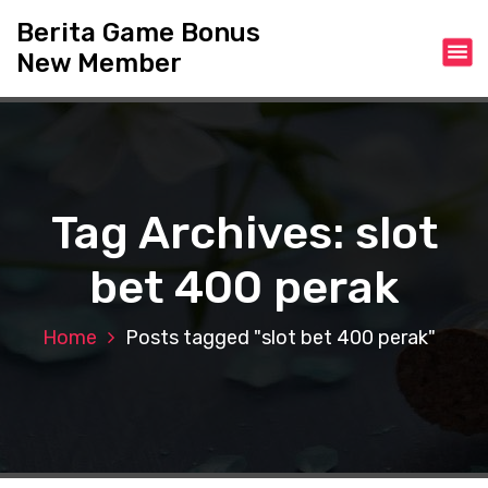
S
Berita Game Bonus
k
New Member
i
p
t
o
c
o
n
Tag Archives: slot
t
e
bet 400 perak
n
t
Home
Posts tagged "slot bet 400 perak"