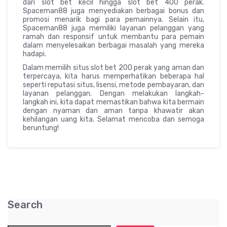
dari slot bet kecil hingga slot bet 400 perak.
Spaceman88 juga menyediakan berbagai bonus dan
promosi menarik bagi para pemainnya. Selain itu,
Spaceman88 juga memiliki layanan pelanggan yang
ramah dan responsif untuk membantu para pemain
dalam menyelesaikan berbagai masalah yang mereka
hadapi.
Dalam memilih situs slot bet 200 perak yang aman dan
terpercaya, kita harus memperhatikan beberapa hal
seperti reputasi situs, lisensi, metode pembayaran, dan
layanan pelanggan. Dengan melakukan langkah-
langkah ini, kita dapat memastikan bahwa kita bermain
dengan nyaman dan aman tanpa khawatir akan
kehilangan uang kita. Selamat mencoba dan semoga
beruntung!
Search