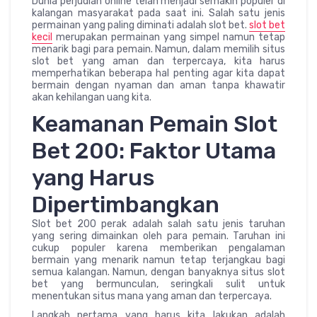
Dunia perjudian online telah menjadi semakin populer di
kalangan masyarakat pada saat ini. Salah satu jenis
permainan yang paling diminati adalah slot bet.
slot bet
kecil
merupakan permainan yang simpel namun tetap
menarik bagi para pemain. Namun, dalam memilih situs
slot bet yang aman dan terpercaya, kita harus
memperhatikan beberapa hal penting agar kita dapat
bermain dengan nyaman dan aman tanpa khawatir
akan kehilangan uang kita.
Keamanan Pemain Slot
Bet 200: Faktor Utama
yang Harus
Dipertimbangkan
Slot bet 200 perak adalah salah satu jenis taruhan
yang sering dimainkan oleh para pemain. Taruhan ini
cukup populer karena memberikan pengalaman
bermain yang menarik namun tetap terjangkau bagi
semua kalangan. Namun, dengan banyaknya situs slot
bet yang bermunculan, seringkali sulit untuk
menentukan situs mana yang aman dan terpercaya.
Langkah pertama yang harus kita lakukan adalah