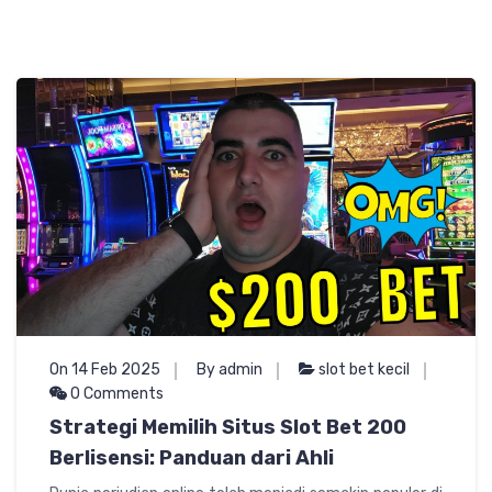
On 14 Feb 2025
By admin
slot bet kecil
0 Comments
Strategi Memilih Situs Slot Bet 200
Berlisensi: Panduan dari Ahli