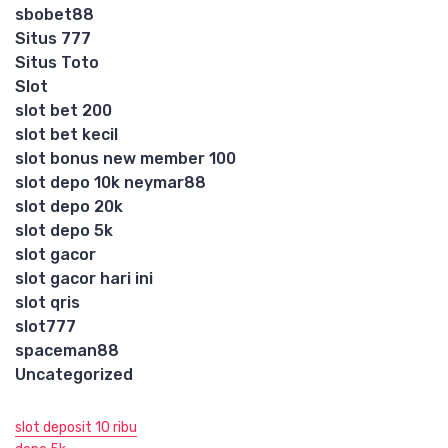
sbobet88
Situs 777
Situs Toto
Slot
slot bet 200
slot bet kecil
slot bonus new member 100
slot depo 10k neymar88
slot depo 20k
slot depo 5k
slot gacor
slot gacor hari ini
slot qris
slot777
spaceman88
Uncategorized
slot deposit 10 ribu