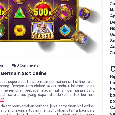
Ju
Ma
Ap
D
N
Oc
S
Au
Ju
or
0 Comments
C
 Bermain Slot Online
Bi
at seperti saat ini, bermain permainan slot online telah
b
 orang. Dengan kemudahan akses melalui internet, para
bo
ah menemukan berbagai macam pilihan permainan yang
bo
 Salah satu situs yang dapat diandalkan untuk bermain
hop
.
bo
 dalam menyediakan berbagai jenis permainan slot online.
Ca
ng mumpuni, situs ini menjadi pilihan utama bagi para
de
 di situs Info Gacor, Anda dapat menikmati berbagai