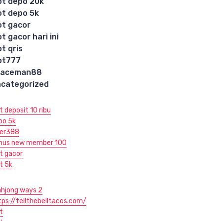
ot depo 20k
ot depo 5k
ot gacor
ot gacor hari ini
ot qris
ot777
paceman88
categorized
t deposit 10 ribu
po 5k
ker388
nus new member 100
ot gacor
t 5k
hjong ways 2
tps://tellthebelltacos.com/
t