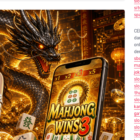
sl
sit
sp
CE
da
on
de
sb
ma
jo
sl
sl
tha
slo
ka
ga
slo
sl
sp