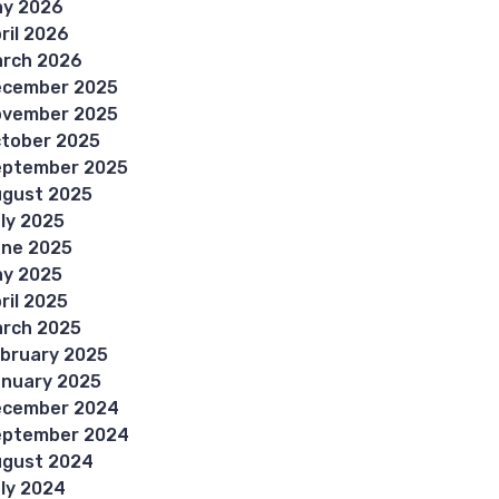
y 2026
ril 2026
rch 2026
ecember 2025
ovember 2025
tober 2025
eptember 2025
gust 2025
ly 2025
ne 2025
y 2025
ril 2025
rch 2025
bruary 2025
nuary 2025
ecember 2024
eptember 2024
gust 2024
ly 2024