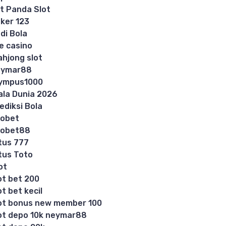
t Panda Slot
ker 123
di Bola
ve casino
hjong slot
eymar88
ympus1000
ala Dunia 2026
ediksi Bola
obet
bobet88
tus 777
tus Toto
ot
ot bet 200
ot bet kecil
ot bonus new member 100
ot depo 10k neymar88