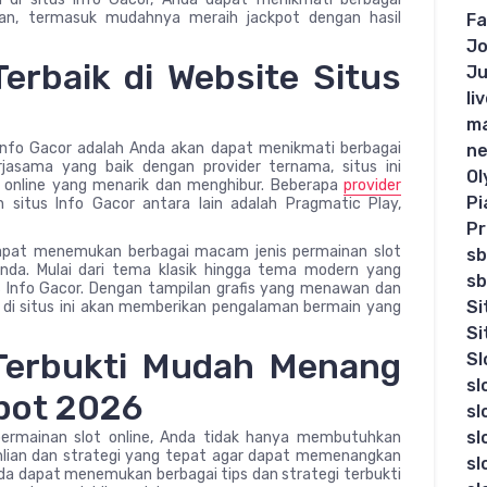
n, termasuk mudahnya meraih jackpot dengan hasil
Fa
Jo
Terbaik di Website Situs
Ju
li
ma
 Info Gacor adalah Anda akan dapat menikmati berbagai
n
rjasama yang baik dengan provider ternama, situs ini
Ol
t online yang menarik dan menghibur. Beberapa
provider
Pi
situs Info Gacor antara lain adalah Pragmatic Play,
Pr
 dapat menemukan berbagai macam jenis permainan slot
sb
Anda. Mulai dari tema klasik hingga tema modern yang
s
 Info Gacor. Dengan tampilan grafis yang menawan dan
Si
ine di situs ini akan memberikan pengalaman bermain yang
Si
 Terbukti Mudah Menang
Sl
sl
pot 2026
sl
sl
ermainan slot online, Anda tidak hanya membutuhkan
hlian dan strategi yang tepat agar dapat memenangkan
sl
nda dapat menemukan berbagai tips dan strategi terbukti