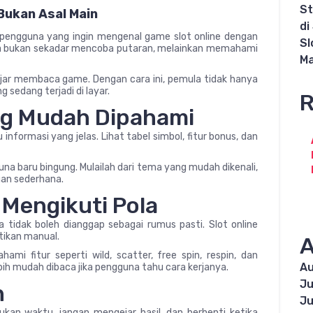
St
Bukan Asal Main
di
i pengguna yang ingin mengenal game slot online dengan
Sl
nya bukan sekadar mencoba putaran, melainkan memahami
Ma
ajar membaca game. Dengan cara ini, pemula tidak hanya
 sedang terjadi di layar.
R
ng Mudah Dipahami
formasi yang jelas. Lihat tabel simbol, fitur bonus, dan
a baru bingung. Mulailah dari tema yang mudah dikenali,
gan sederhana.
 Mengikuti Pola
 tidak boleh dianggap sebagai rumus pasti. Slot online
tikan manual.
A
mi fitur seperti wild, scatter, free spin, respin, dan
Au
lebih mudah dibaca jika pengguna tahu cara kerjanya.
Ju
n
Ju
ukan waktu, jangan mengejar hasil, dan berhenti ketika