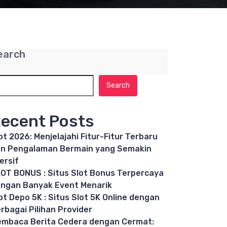
earch
Search
ecent Posts
ot 2026: Menjelajahi Fitur-Fitur Terbaru
n Pengalaman Bermain yang Semakin
ersif
OT BONUS : Situs Slot Bonus Terpercaya
ngan Banyak Event Menarik
ot Depo 5K : Situs Slot 5K Online dengan
rbagai Pilihan Provider
mbaca Berita Cedera dengan Cermat: