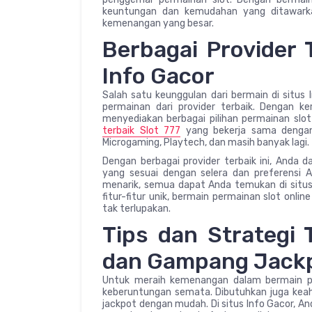
keuntungan dan kemudahan yang ditawarka
kemenangan yang besar.
Berbagai Provider 
Info Gacor
Salah satu keunggulan dari bermain di situs
permainan dari provider terbaik. Dengan ke
menyediakan berbagai pilihan permainan slo
terbaik Slot 777
yang bekerja sama dengan 
Microgaming, Playtech, dan masih banyak lagi.
Dengan berbagai provider terbaik ini, Anda
yang sesuai dengan selera dan preferensi 
menarik, semua dapat Anda temukan di situs
fitur-fitur unik, bermain permainan slot onl
tak terlupakan.
Tips dan Strategi
dan Gampang Jack
Untuk meraih kemenangan dalam bermain p
keberuntungan semata. Dibutuhkan juga kea
jackpot dengan mudah. Di situs Info Gacor, A