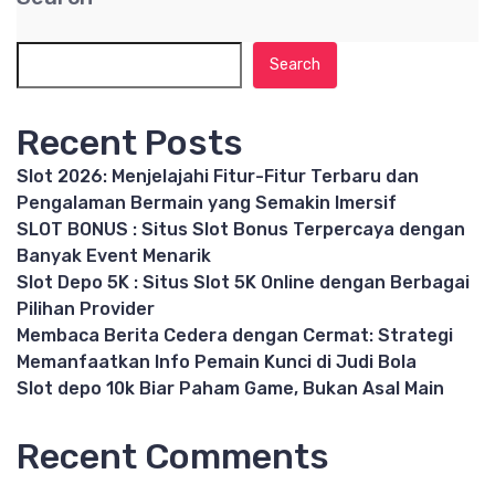
Search
Recent Posts
Slot 2026: Menjelajahi Fitur-Fitur Terbaru dan
Pengalaman Bermain yang Semakin Imersif
SLOT BONUS : Situs Slot Bonus Terpercaya dengan
Banyak Event Menarik
Slot Depo 5K : Situs Slot 5K Online dengan Berbagai
Pilihan Provider
Membaca Berita Cedera dengan Cermat: Strategi
Memanfaatkan Info Pemain Kunci di Judi Bola
Slot depo 10k Biar Paham Game, Bukan Asal Main
Recent Comments