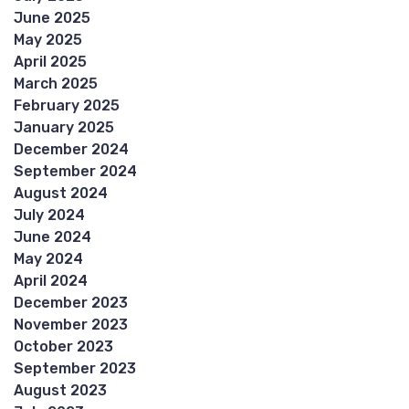
June 2025
May 2025
April 2025
March 2025
February 2025
January 2025
December 2024
September 2024
August 2024
July 2024
June 2024
May 2024
April 2024
December 2023
November 2023
October 2023
September 2023
August 2023