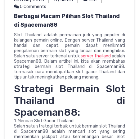
0 Comments
Berbagai Macam Pilihan Slot Thailand
di Spaceman88
Slot Thailand adalah permainan judi yang populer di
kalangan pemain online. Dengan server Thailand yang
handal dan cepat, pemain dapat menikmati
pengalaman bermain slot yang lancar dan menghibur.
Salah satu server terkenal untuk
server thailand
adalah
Spaceman88. Dalam artikel ini, kita akan membahas
strategi bermain slot Thailand di Spaceman88,
termasuk cara mendapatkan slot gacor Thailand dan
tips untuk meningkatkan peluang menang.
Strategi Bermain Slot
Thailand di
Spaceman88:
1. Mencari Slot Gacor Thailand:
Salah satu strategi terbaik untuk bermain slot Thailand
di Spaceman88 adalah mencari slot yang sering
memberikan jackpot atau kemenangan besar. Slot