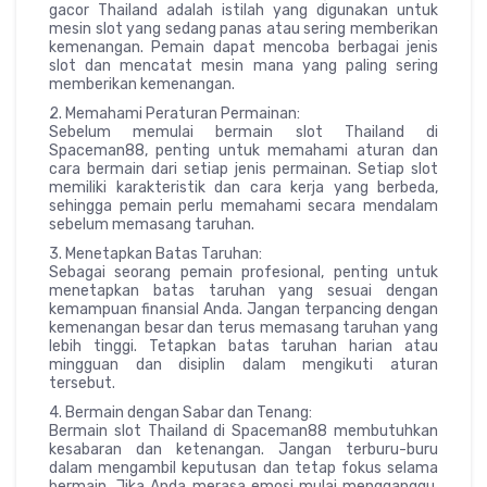
gacor Thailand adalah istilah yang digunakan untuk
mesin slot yang sedang panas atau sering memberikan
kemenangan. Pemain dapat mencoba berbagai jenis
slot dan mencatat mesin mana yang paling sering
memberikan kemenangan.
2. Memahami Peraturan Permainan:
Sebelum memulai bermain slot Thailand di
Spaceman88, penting untuk memahami aturan dan
cara bermain dari setiap jenis permainan. Setiap slot
memiliki karakteristik dan cara kerja yang berbeda,
sehingga pemain perlu memahami secara mendalam
sebelum memasang taruhan.
3. Menetapkan Batas Taruhan:
Sebagai seorang pemain profesional, penting untuk
menetapkan batas taruhan yang sesuai dengan
kemampuan finansial Anda. Jangan terpancing dengan
kemenangan besar dan terus memasang taruhan yang
lebih tinggi. Tetapkan batas taruhan harian atau
mingguan dan disiplin dalam mengikuti aturan
tersebut.
4. Bermain dengan Sabar dan Tenang:
Bermain slot Thailand di Spaceman88 membutuhkan
kesabaran dan ketenangan. Jangan terburu-buru
dalam mengambil keputusan dan tetap fokus selama
bermain. Jika Anda merasa emosi mulai mengganggu,