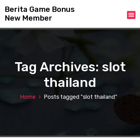
S
Berita Game Bonus
k
New Member
i
p
t
o
c
o
n
Tag Archives: slot
t
e
thailand
n
t
Home
Posts tagged "slot thailand"