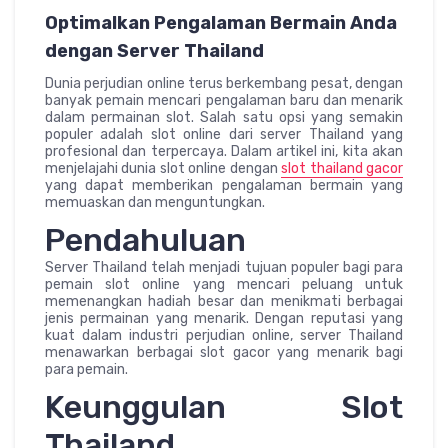
Optimalkan Pengalaman Bermain Anda
dengan Server Thailand
Dunia perjudian online terus berkembang pesat, dengan
banyak pemain mencari pengalaman baru dan menarik
dalam permainan slot. Salah satu opsi yang semakin
populer adalah slot online dari server Thailand yang
profesional dan terpercaya. Dalam artikel ini, kita akan
menjelajahi dunia slot online dengan
slot thailand gacor
yang dapat memberikan pengalaman bermain yang
memuaskan dan menguntungkan.
Pendahuluan
Server Thailand telah menjadi tujuan populer bagi para
pemain slot online yang mencari peluang untuk
memenangkan hadiah besar dan menikmati berbagai
jenis permainan yang menarik. Dengan reputasi yang
kuat dalam industri perjudian online, server Thailand
menawarkan berbagai slot gacor yang menarik bagi
para pemain.
Keunggulan Slot
Thailand