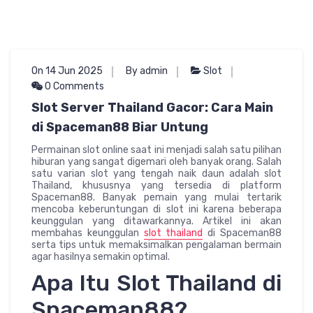
On 14 Jun 2025
By admin
Slot
0 Comments
Slot Server Thailand Gacor: Cara Main
di Spaceman88 Biar Untung
Permainan slot online saat ini menjadi salah satu pilihan
hiburan yang sangat digemari oleh banyak orang. Salah
satu varian slot yang tengah naik daun adalah slot
Thailand, khususnya yang tersedia di platform
Spaceman88. Banyak pemain yang mulai tertarik
mencoba keberuntungan di slot ini karena beberapa
keunggulan yang ditawarkannya. Artikel ini akan
membahas keunggulan
slot thailand
di Spaceman88
serta tips untuk memaksimalkan pengalaman bermain
agar hasilnya semakin optimal.
Apa Itu Slot Thailand di
Spaceman88?