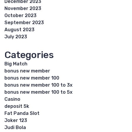
December 2023
November 2023
October 2023
September 2023
August 2023
July 2023
Categories
Big Match
bonus new member
bonus new member 100
bonus new member 100 to 3x
bonus new member 100 to 5x
Casino
deposit 5k
Fat Panda Slot
Joker 123
Judi Bola