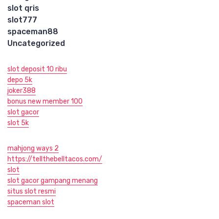
slot qris
slot777
spaceman88
Uncategorized
slot deposit 10 ribu
depo 5k
joker388
bonus new member 100
slot gacor
slot 5k
mahjong ways 2
https://tellthebelltacos.com/
slot
slot gacor gampang menang
situs slot resmi
spaceman slot