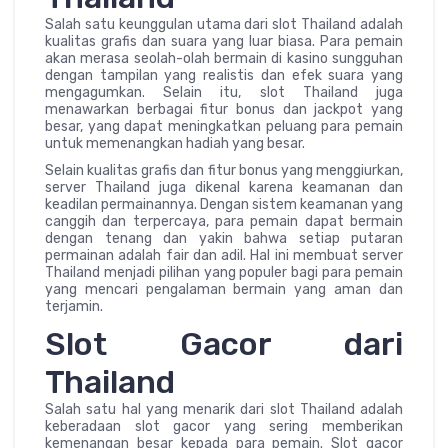
Salah satu keunggulan utama dari slot Thailand adalah
kualitas grafis dan suara yang luar biasa. Para pemain
akan merasa seolah-olah bermain di kasino sungguhan
dengan tampilan yang realistis dan efek suara yang
mengagumkan. Selain itu, slot Thailand juga
menawarkan berbagai fitur bonus dan jackpot yang
besar, yang dapat meningkatkan peluang para pemain
untuk memenangkan hadiah yang besar.
Selain kualitas grafis dan fitur bonus yang menggiurkan,
server Thailand juga dikenal karena keamanan dan
keadilan permainannya. Dengan sistem keamanan yang
canggih dan terpercaya, para pemain dapat bermain
dengan tenang dan yakin bahwa setiap putaran
permainan adalah fair dan adil. Hal ini membuat server
Thailand menjadi pilihan yang populer bagi para pemain
yang mencari pengalaman bermain yang aman dan
terjamin.
Slot Gacor dari
Thailand
Salah satu hal yang menarik dari slot Thailand adalah
keberadaan slot gacor yang sering memberikan
kemenangan besar kepada para pemain. Slot gacor