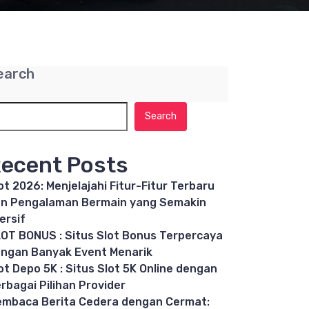
earch
Search
ecent Posts
ot 2026: Menjelajahi Fitur-Fitur Terbaru
n Pengalaman Bermain yang Semakin
ersif
OT BONUS : Situs Slot Bonus Terpercaya
ngan Banyak Event Menarik
ot Depo 5K : Situs Slot 5K Online dengan
rbagai Pilihan Provider
mbaca Berita Cedera dengan Cermat: