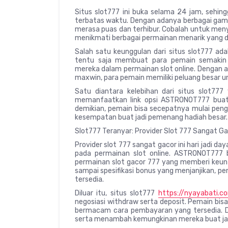
Situs slot777 ini buka selama 24 jam, sehi
terbatas waktu. Dengan adanya berbagai game 
merasa puas dan terhibur. Cobalah untuk meny
menikmati berbagai permainan menarik yang d
Salah satu keunggulan dari situs slot777 adala
tentu saja membuat para pemain semakin 
mereka dalam permainan slot online. Dengan
maxwin, para pemain memiliki peluang besar 
Satu diantara kelebihan dari situs slot777
memanfaatkan link opsi ASTRONOT777 buat
demikian, pemain bisa secepatnya mulai penge
kesempatan buat jadi pemenang hadiah besar.
Slot777 Teranyar: Provider Slot 777 Sangat Gac
Provider slot 777 sangat gacor ini hari jadi 
pada permainan slot online. ASTRONOT777 
permainan slot gacor 777 yang memberi keunt
sampai spesifikasi bonus yang menjanjikan, p
tersedia.
Diluar itu, situs slot777
https://nyayabati.c
negosiasi withdraw serta deposit. Pemain bis
bermacam cara pembayaran yang tersedia. D
serta menambah kemungkinan mereka buat jadi