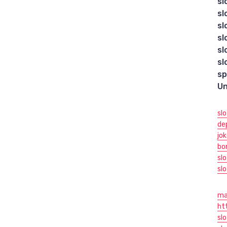
sl
sl
sl
sl
sl
sl
s
Un
slo
de
jo
bo
sl
slo
ma
ht
slo