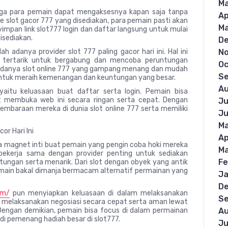
Ma
ngga para pemain dapat mengaksesnya kapan saja tanpa
Ap
slot gacor 777 yang disediakan, para pemain pasti akan
Ma
impan link slot777 login dan daftar langsung untuk mulai
isediakan.
D
h adanya provider slot 777 paling gacor hari ini. Hal ini
N
tertarik untuk bergabung dan mencoba peruntungan
Oc
 adanya slot online 777 yang gampang menang dan mudah
S
untuk meraih kemenangan dan keuntungan yang besar.
Au
 yaitu keluasaan buat daftar serta login. Pemain bisa
 membuka web ini secara ringan serta cepat. Dengan
Ju
mbaraan mereka di dunia slot online 777 serta memiliki
Ju
Ma
or Hari Ini
Ap
daya magnet inti buat pemain yang pengin coba hoki mereka
Ma
bekerja sama dengan provider penting untuk sediakan
Fe
ungan serta menarik. Dari slot dengan obyek yang antik
emain bakal dimanja bermacam alternatif permainan yang
Ja
D
om/
pun menyiapkan keluasaan di dalam melaksanakan
S
a melaksanakan negosiasi secara cepat serta aman lewat
engan demikian, pemain bisa focus di dalam permainan
Au
 pemenang hadiah besar di slot777.
Ju