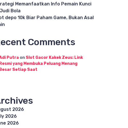
rategi Memanfaatkan Info Pemain Kunci
 Judi Bola
ot depo 10k Biar Paham Game, Bukan Asal
in
ecent Comments
Adi Putra
on
Slot Gacor Kakek Zeus: Link
Resmi yang Membuka Peluang Menang
Besar Setiap Saat
rchives
gust 2026
ly 2026
ne 2026