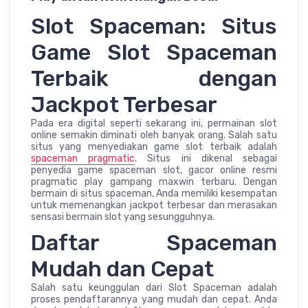
Slot Spaceman: Situs
Game Slot Spaceman
Terbaik dengan
Jackpot Terbesar
Pada era digital seperti sekarang ini, permainan slot
online semakin diminati oleh banyak orang. Salah satu
situs yang menyediakan game slot terbaik adalah
spaceman pragmatic
. Situs ini dikenal sebagai
penyedia game spaceman slot, gacor online resmi
pragmatic play gampang maxwin terbaru. Dengan
bermain di situs spaceman, Anda memiliki kesempatan
untuk memenangkan jackpot terbesar dan merasakan
sensasi bermain slot yang sesungguhnya.
Daftar Spaceman
Mudah dan Cepat
Salah satu keunggulan dari Slot Spaceman adalah
proses pendaftarannya yang mudah dan cepat. Anda