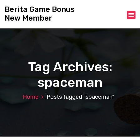
S
Berita Game Bonus
k
New Member
i
p
t
o
c
o
n
Tag Archives:
t
e
spaceman
n
t
Home
Posts tagged "spaceman"