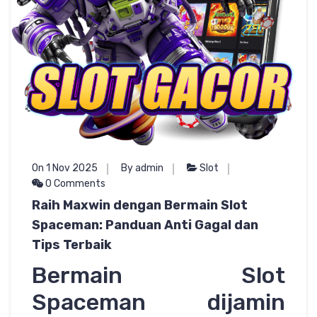
On 1 Nov 2025
By admin
Slot
0 Comments
Raih Maxwin dengan Bermain Slot
Spaceman: Panduan Anti Gagal dan
Tips Terbaik
Bermain Slot
Spaceman dijamin