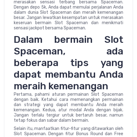
merasakan sensasi terbang bersama Spaceman.
Dengan depo 5k, Anda dapat memulai perjalanan Anda
dalam dunia Slot Spaceman dan meraih kemenangan
besar. Jangan lewatkan kesempatan untuk merasakan
keseruan bermain Slot Spaceman dan menikmati
sensasi jackpot bersama Spaceman.
Dalam bermain Slot
Spaceman, ada
beberapa tips yang
dapat membantu Anda
meraih kemenangan
Pertama, pahami aturan permainan Slot Spaceman
dengan baik. Ketahui cara memenangkan permainan
dan strategi yang dapat membantu Anda meraih
kemenangan. Kedua, atur modal Anda dengan bijak.
Jangan terlalu tergiur untuk bertaruh besar, namun
tetap fokus dan sabar dalam bermain.
Selain itu, manfaatkan fitur-fitur yang ditawarkan oleh
Slot Spaceman. Dengan fitur Bonus Round dan Free