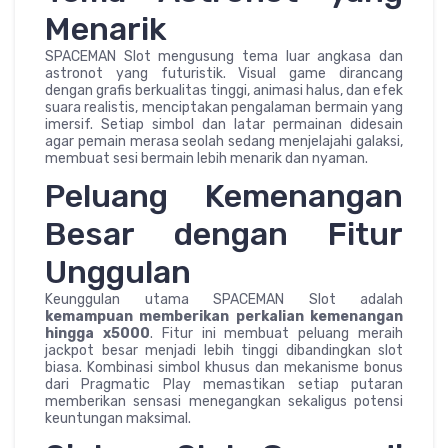
Menarik
SPACEMAN Slot mengusung tema luar angkasa dan
astronot yang futuristik. Visual game dirancang
dengan grafis berkualitas tinggi, animasi halus, dan efek
suara realistis, menciptakan pengalaman bermain yang
imersif. Setiap simbol dan latar permainan didesain
agar pemain merasa seolah sedang menjelajahi galaksi,
membuat sesi bermain lebih menarik dan nyaman.
Peluang Kemenangan
Besar dengan Fitur
Unggulan
Keunggulan utama SPACEMAN Slot adalah
kemampuan memberikan perkalian kemenangan
hingga x5000
. Fitur ini membuat peluang meraih
jackpot besar menjadi lebih tinggi dibandingkan slot
biasa. Kombinasi simbol khusus dan mekanisme bonus
dari Pragmatic Play memastikan setiap putaran
memberikan sensasi menegangkan sekaligus potensi
keuntungan maksimal.