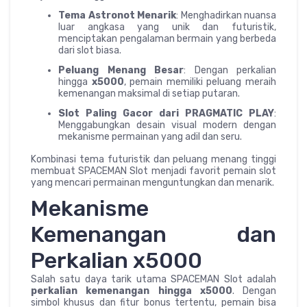
Tema Astronot Menarik
: Menghadirkan nuansa
luar angkasa yang unik dan futuristik,
menciptakan pengalaman bermain yang berbeda
dari slot biasa.
Peluang Menang Besar
: Dengan perkalian
hingga
x5000
, pemain memiliki peluang meraih
kemenangan maksimal di setiap putaran.
Slot Paling Gacor dari PRAGMATIC PLAY
:
Menggabungkan desain visual modern dengan
mekanisme permainan yang adil dan seru.
Kombinasi tema futuristik dan peluang menang tinggi
membuat SPACEMAN Slot menjadi favorit pemain slot
yang mencari permainan menguntungkan dan menarik.
Mekanisme
Kemenangan dan
Perkalian x5000
Salah satu daya tarik utama SPACEMAN Slot adalah
perkalian kemenangan hingga x5000
. Dengan
simbol khusus dan fitur bonus tertentu, pemain bisa