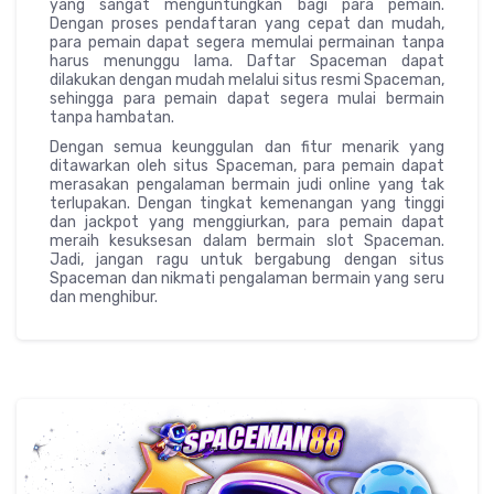
yang sangat menguntungkan bagi para pemain.
Dengan proses pendaftaran yang cepat dan mudah,
para pemain dapat segera memulai permainan tanpa
harus menunggu lama. Daftar Spaceman dapat
dilakukan dengan mudah melalui situs resmi Spaceman,
sehingga para pemain dapat segera mulai bermain
tanpa hambatan.
Dengan semua keunggulan dan fitur menarik yang
ditawarkan oleh situs Spaceman, para pemain dapat
merasakan pengalaman bermain judi online yang tak
terlupakan. Dengan tingkat kemenangan yang tinggi
dan jackpot yang menggiurkan, para pemain dapat
meraih kesuksesan dalam bermain slot Spaceman.
Jadi, jangan ragu untuk bergabung dengan situs
Spaceman dan nikmati pengalaman bermain yang seru
dan menghibur.