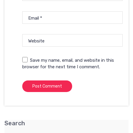
Email
*
Website
Save my name, email, and website in this
browser for the next time I comment.
Search