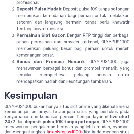
profesional.
Deposit Pulsa Mudah
: Deposit pulsa 10K tanpa potongan
memberikan kemudahan bagi pemain untuk melakukan
setoran dan langsung bermain tanpa perlu khawatir
tentang biaya transaksi.
Permainan Slot Gacor
: Dengan RTP tinggi dan berbagai
pilihan permainan dari provider terkenal, OLYMPUS1000
memberikan peluang besar bagi pemain untuk meraih
kemenangan besar.
Bonus dan Promosi Menarik
: OLYMPUS1000 juga
menawarkan berbagai bonus dan promosi menarik, yang
semakin memperbesar peluang pemain untuk
mendapatkan hadiah dan keuntungan tambahan.
Kesimpulan
OLYMPUS1000 bukan hanya situs slot online yang dikenal karena
kemenangan besarnya, tetapi juga situs yang berfokus pada
kenyamanan dan kepuasan pemain. Dengan layanan
live chat
24/7
dan
deposit pulsa 10K tanpa potongan
, OLYMPUS1000
menawarkan pengalaman bermain yang lebih mudah, nyaman,
dan menguntungkan.
link olympus1000
Jika Anda mencari situs