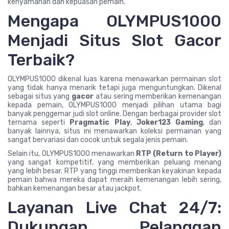
kenyamanan dan kepuasan pemain.
Mengapa OLYMPUS1000
Menjadi Situs Slot Gacor
Terbaik?
OLYMPUS1000 dikenal luas karena menawarkan permainan slot
yang tidak hanya menarik tetapi juga menguntungkan. Dikenal
sebagai situs yang
gacor
atau sering memberikan kemenangan
kepada pemain, OLYMPUS1000 menjadi pilihan utama bagi
banyak penggemar judi slot online. Dengan berbagai provider slot
ternama seperti
Pragmatic Play
,
Joker123 Gaming
, dan
banyak lainnya, situs ini menawarkan koleksi permainan yang
sangat bervariasi dan cocok untuk segala jenis pemain.
Selain itu, OLYMPUS1000 menawarkan
RTP (Return to Player)
yang sangat kompetitif, yang memberikan peluang menang
yang lebih besar. RTP yang tinggi memberikan keyakinan kepada
pemain bahwa mereka dapat meraih kemenangan lebih sering,
bahkan kemenangan besar atau jackpot.
Layanan Live Chat 24/7:
Dukungan Pelanggan