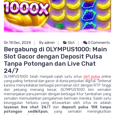
On 14 Dec, 2024
By admin
Slot
0 Comments
Bergabung di OLYMPUS1000: Main
Slot Gacor dengan Deposit Pulsa
Tanpa Potongan dan Live Chat
24/7
OLYMPUS1000 telah menjadi salah satu situs
slot pulsa
online
yang paling terkenal dan gacor di dunia perjudian digital. Terkenal
karena menyediakan berbagai permainan slot dengan RTP tinggi
dan peluang menang besar, OLYMPUS1000 kini semakin
memanjakan para pemain dengan berbagai fitur tambahan yang
semakin memudahkan pengalaman bermain mereka. Salah satu
keunggulan terbaru yang ditawarkan oleh situs ini adalah
layanan live chat 24/7
dan
deposit pulsa 10K tanpa
potongan sedikitpun
, yang semakin meningkatkan