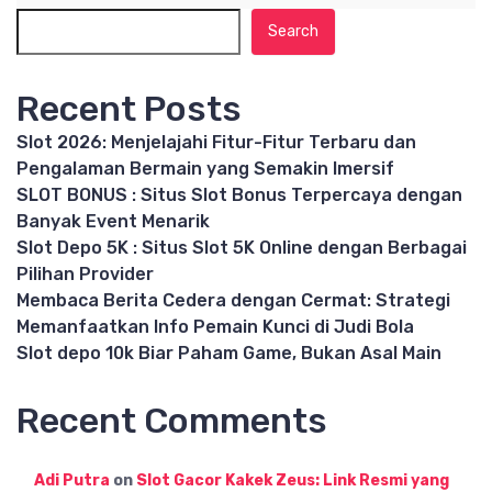
Search
Recent Posts
Slot 2026: Menjelajahi Fitur-Fitur Terbaru dan
Pengalaman Bermain yang Semakin Imersif
SLOT BONUS : Situs Slot Bonus Terpercaya dengan
Banyak Event Menarik
Slot Depo 5K : Situs Slot 5K Online dengan Berbagai
Pilihan Provider
Membaca Berita Cedera dengan Cermat: Strategi
Memanfaatkan Info Pemain Kunci di Judi Bola
Slot depo 10k Biar Paham Game, Bukan Asal Main
Recent Comments
Adi Putra
on
Slot Gacor Kakek Zeus: Link Resmi yang