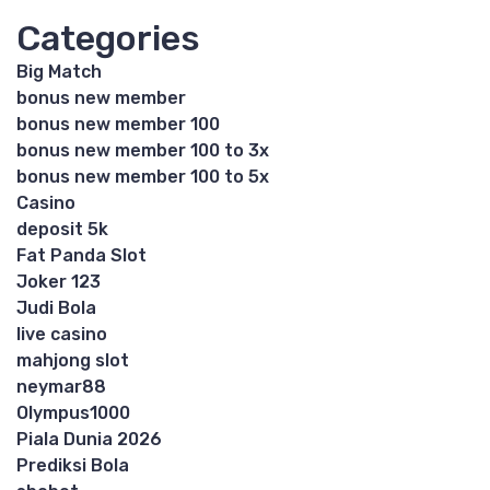
Categories
Big Match
bonus new member
bonus new member 100
bonus new member 100 to 3x
bonus new member 100 to 5x
Casino
deposit 5k
Fat Panda Slot
Joker 123
Judi Bola
live casino
mahjong slot
neymar88
Olympus1000
Piala Dunia 2026
Prediksi Bola