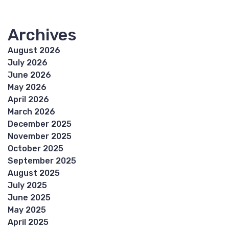
Archives
August 2026
July 2026
June 2026
May 2026
April 2026
March 2026
December 2025
November 2025
October 2025
September 2025
August 2025
July 2025
June 2025
May 2025
April 2025