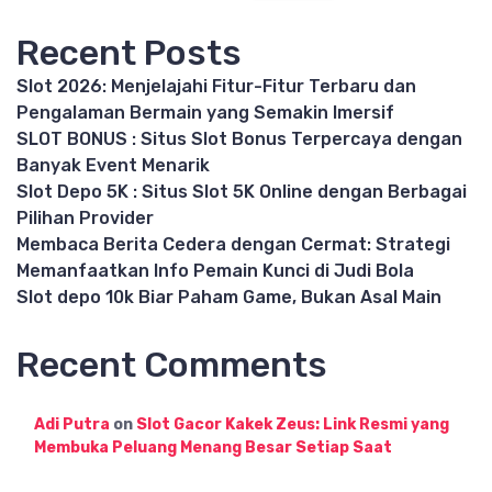
Recent Posts
Slot 2026: Menjelajahi Fitur-Fitur Terbaru dan
Pengalaman Bermain yang Semakin Imersif
SLOT BONUS : Situs Slot Bonus Terpercaya dengan
Banyak Event Menarik
Slot Depo 5K : Situs Slot 5K Online dengan Berbagai
Pilihan Provider
Membaca Berita Cedera dengan Cermat: Strategi
Memanfaatkan Info Pemain Kunci di Judi Bola
Slot depo 10k Biar Paham Game, Bukan Asal Main
Recent Comments
Adi Putra
on
Slot Gacor Kakek Zeus: Link Resmi yang
Membuka Peluang Menang Besar Setiap Saat