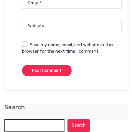
Email
*
Website
Save my name, email, and website in this
browser for the next time I comment.
Search
Search