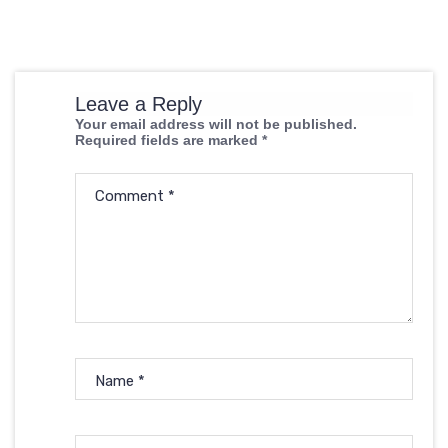
Leave a Reply
Your email address will not be published.
Required fields are marked
*
Comment
*
Name
*