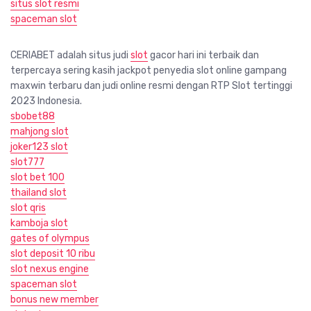
situs slot resmi
spaceman slot
CERIABET adalah situs judi
slot
gacor hari ini terbaik dan
terpercaya sering kasih jackpot penyedia slot online gampang
maxwin terbaru dan judi online resmi dengan RTP Slot tertinggi
2023 Indonesia.
sbobet88
mahjong slot
joker123 slot
slot777
slot bet 100
thailand slot
slot qris
kamboja slot
gates of olympus
slot deposit 10 ribu
slot nexus engine
spaceman slot
bonus new member