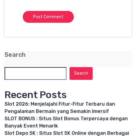
Search
Search
Recent Posts
Slot 2026: Menjelajahi Fitur-Fitur Terbaru dan
Pengalaman Bermain yang Semakin Imersif
SLOT BONUS : Situs Slot Bonus Terpercaya dengan
Banyak Event Menarik
Slot Depo 5K : Situs Slot 5K Online dengan Berbagai