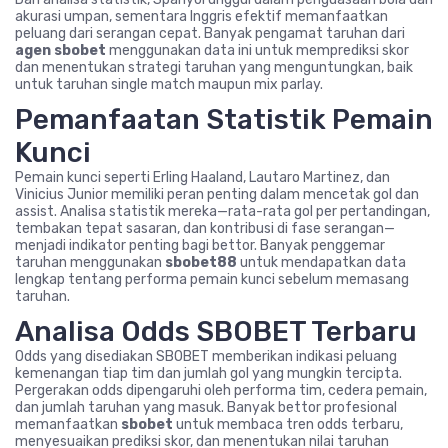
akurasi umpan, sementara Inggris efektif memanfaatkan
peluang dari serangan cepat. Banyak pengamat taruhan dari
agen sbobet
menggunakan data ini untuk memprediksi skor
dan menentukan strategi taruhan yang menguntungkan, baik
untuk taruhan single match maupun mix parlay.
Pemanfaatan Statistik Pemain
Kunci
Pemain kunci seperti Erling Haaland, Lautaro Martinez, dan
Vinicius Junior memiliki peran penting dalam mencetak gol dan
assist. Analisa statistik mereka—rata-rata gol per pertandingan,
tembakan tepat sasaran, dan kontribusi di fase serangan—
menjadi indikator penting bagi bettor. Banyak penggemar
taruhan menggunakan
sbobet88
untuk mendapatkan data
lengkap tentang performa pemain kunci sebelum memasang
taruhan.
Analisa Odds SBOBET Terbaru
Odds yang disediakan SBOBET memberikan indikasi peluang
kemenangan tiap tim dan jumlah gol yang mungkin tercipta.
Pergerakan odds dipengaruhi oleh performa tim, cedera pemain,
dan jumlah taruhan yang masuk. Banyak bettor profesional
memanfaatkan
sbobet
untuk membaca tren odds terbaru,
menyesuaikan prediksi skor, dan menentukan nilai taruhan