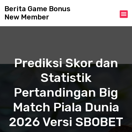
S
Berita Game Bonus
k
New Member
i
p
t
o
c
o
n
Prediksi Skor dan
t
e
Statistik
n
t
Pertandingan Big
Match Piala Dunia
2026 Versi SBOBET