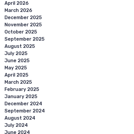
April 2026
March 2026
December 2025
November 2025
October 2025
September 2025
August 2025
July 2025
June 2025
May 2025
April 2025
March 2025
February 2025
January 2025
December 2024
September 2024
August 2024
July 2024
June 2024