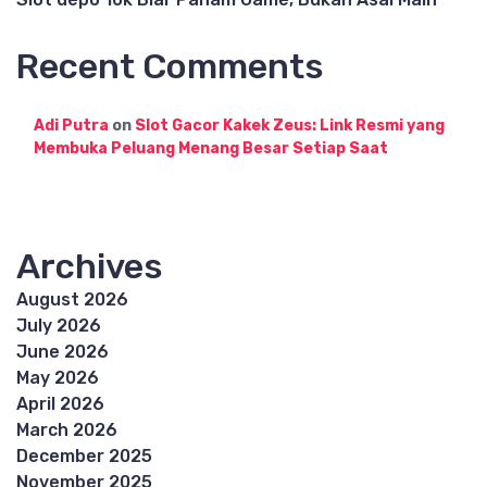
Recent Comments
Adi Putra
on
Slot Gacor Kakek Zeus: Link Resmi yang
Membuka Peluang Menang Besar Setiap Saat
Archives
August 2026
July 2026
June 2026
May 2026
April 2026
March 2026
December 2025
November 2025