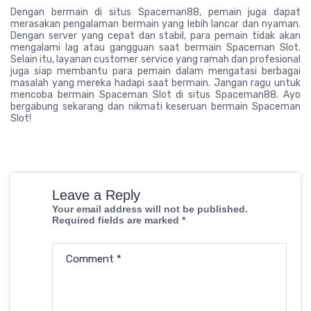
Dengan bermain di situs Spaceman88, pemain juga dapat
merasakan pengalaman bermain yang lebih lancar dan nyaman.
Dengan server yang cepat dan stabil, para pemain tidak akan
mengalami lag atau gangguan saat bermain Spaceman Slot.
Selain itu, layanan customer service yang ramah dan profesional
juga siap membantu para pemain dalam mengatasi berbagai
masalah yang mereka hadapi saat bermain. Jangan ragu untuk
mencoba bermain Spaceman Slot di situs Spaceman88. Ayo
bergabung sekarang dan nikmati keseruan bermain Spaceman
Slot!
Leave a Reply
Your email address will not be published.
Required fields are marked
*
Comment
*