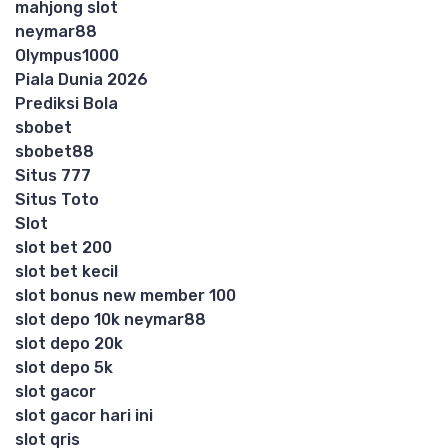
mahjong slot
neymar88
Olympus1000
Piala Dunia 2026
Prediksi Bola
sbobet
sbobet88
Situs 777
Situs Toto
Slot
slot bet 200
slot bet kecil
slot bonus new member 100
slot depo 10k neymar88
slot depo 20k
slot depo 5k
slot gacor
slot gacor hari ini
slot qris