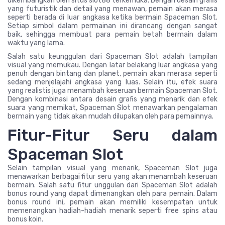
dikembangkan oleh situs slot88 terkemuka. Dengan desain grafis
yang futuristik dan detail yang menawan, pemain akan merasa
seperti berada di luar angkasa ketika bermain Spaceman Slot.
Setiap simbol dalam permainan ini dirancang dengan sangat
baik, sehingga membuat para pemain betah bermain dalam
waktu yang lama.
Salah satu keunggulan dari Spaceman Slot adalah tampilan
visual yang memukau. Dengan latar belakang luar angkasa yang
penuh dengan bintang dan planet, pemain akan merasa seperti
sedang menjelajahi angkasa yang luas. Selain itu, efek suara
yang realistis juga menambah keseruan bermain Spaceman Slot.
Dengan kombinasi antara desain grafis yang menarik dan efek
suara yang memikat, Spaceman Slot menawarkan pengalaman
bermain yang tidak akan mudah dilupakan oleh para pemainnya.
Fitur-Fitur Seru dalam
Spaceman Slot
Selain tampilan visual yang menarik, Spaceman Slot juga
menawarkan berbagai fitur seru yang akan menambah keseruan
bermain. Salah satu fitur unggulan dari Spaceman Slot adalah
bonus round yang dapat dimenangkan oleh para pemain. Dalam
bonus round ini, pemain akan memiliki kesempatan untuk
memenangkan hadiah-hadiah menarik seperti free spins atau
bonus koin.