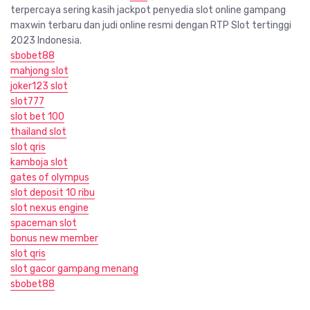
terpercaya sering kasih jackpot penyedia slot online gampang
maxwin terbaru dan judi online resmi dengan RTP Slot tertinggi
2023 Indonesia.
sbobet88
mahjong slot
joker123 slot
slot777
slot bet 100
thailand slot
slot qris
kamboja slot
gates of olympus
slot deposit 10 ribu
slot nexus engine
spaceman slot
bonus new member
slot qris
slot gacor gampang menang
sbobet88