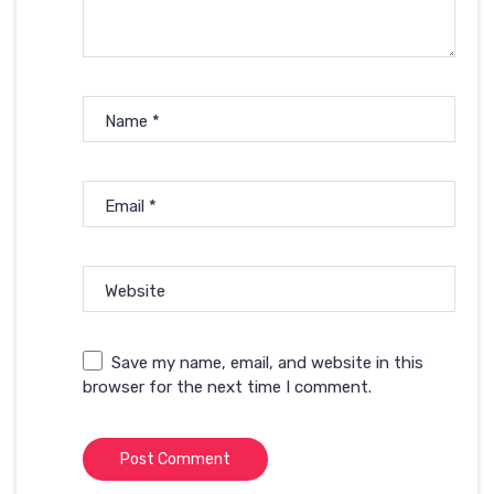
Name
*
Email
*
Website
Save my name, email, and website in this
browser for the next time I comment.