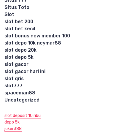
Situs 777
Situs Toto
Slot
slot bet 200
slot bet kecil
slot bonus new member 100
slot depo 10k neymar88
slot depo 20k
slot depo 5k
slot gacor
slot gacor hari ini
slot qris
slot777
spaceman88
Uncategorized
slot deposit 10 ribu
depo 5k
joker388