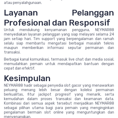
atau penyalahgunaan.
Layanan Pelanggan
Profesional dan Responsif
Untuk mendukung kenyamanan pengguna, NEYMAR88
menyediakan layanan pelanggan yang siap melayani selama 24
jam setiap hari. Tim support yang berpengalaman dan ramah
selalu siap membantu mengatasi berbagai masalah teknis
maupun memberikan informasi seputar permainan dan
transaksi.
Berbagai kanal komunikasi, termasuk live chat dan media sosial,
memudahkan pemain untuk mendapatkan bantuan dengan
cepat dan efektif.
Kesimpulan
NEYMAR88 hadir sebagai penyedia slot gacor yang menawarkan
peluang menang lebih besar dengan koleksi permainan
berkualitas, fitur jackpot progresif yang menarik, serta
kemudahan dalam proses transaksi dan keamanan data.
Kombinasi dari semua aspek tersebut menjadikan NEYMAR88
sebagai pilihan utama bagi para pemain yang menginginkan
pengalaman bermain slot online yang menguntungkan dan
menyenangkan.