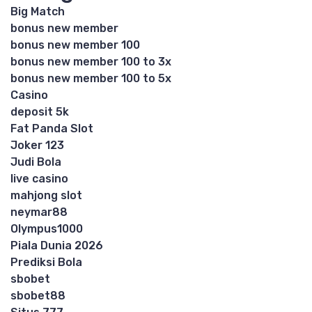
Big Match
bonus new member
bonus new member 100
bonus new member 100 to 3x
bonus new member 100 to 5x
Casino
deposit 5k
Fat Panda Slot
Joker 123
Judi Bola
live casino
mahjong slot
neymar88
Olympus1000
Piala Dunia 2026
Prediksi Bola
sbobet
sbobet88