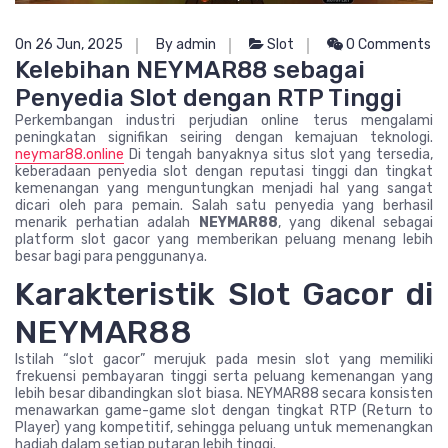
On 26 Jun, 2025
By admin
Slot
0 Comments
Kelebihan NEYMAR88 sebagai
Penyedia Slot dengan RTP Tinggi
Perkembangan industri perjudian online terus mengalami
peningkatan signifikan seiring dengan kemajuan teknologi.
neymar88.online
Di tengah banyaknya situs slot yang tersedia,
keberadaan penyedia slot dengan reputasi tinggi dan tingkat
kemenangan yang menguntungkan menjadi hal yang sangat
dicari oleh para pemain. Salah satu penyedia yang berhasil
menarik perhatian adalah
NEYMAR88
, yang dikenal sebagai
platform slot gacor yang memberikan peluang menang lebih
besar bagi para penggunanya.
Karakteristik Slot Gacor di
NEYMAR88
Istilah “slot gacor” merujuk pada mesin slot yang memiliki
frekuensi pembayaran tinggi serta peluang kemenangan yang
lebih besar dibandingkan slot biasa. NEYMAR88 secara konsisten
menawarkan game-game slot dengan tingkat RTP (Return to
Player) yang kompetitif, sehingga peluang untuk memenangkan
hadiah dalam setiap putaran lebih tinggi.