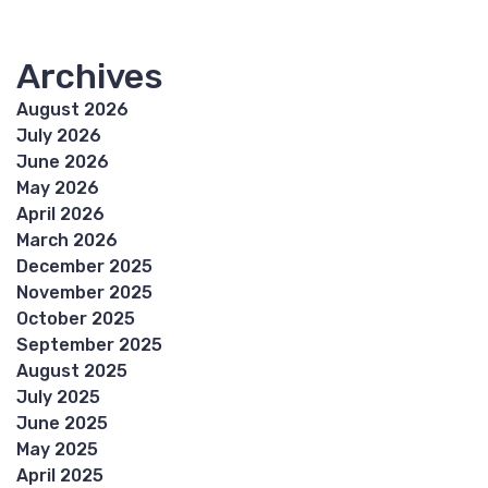
Archives
August 2026
July 2026
June 2026
May 2026
April 2026
March 2026
December 2025
November 2025
October 2025
September 2025
August 2025
July 2025
June 2025
May 2025
April 2025