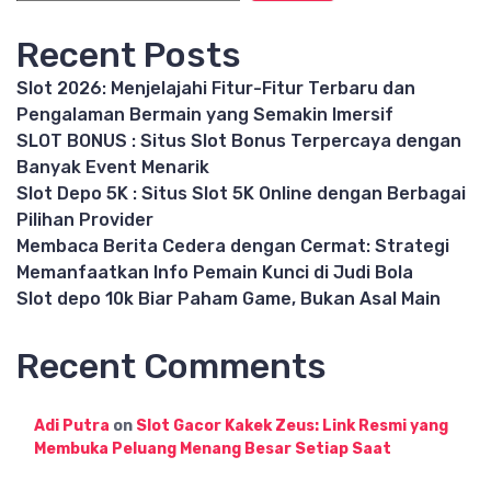
Recent Posts
Slot 2026: Menjelajahi Fitur-Fitur Terbaru dan
Pengalaman Bermain yang Semakin Imersif
SLOT BONUS : Situs Slot Bonus Terpercaya dengan
Banyak Event Menarik
Slot Depo 5K : Situs Slot 5K Online dengan Berbagai
Pilihan Provider
Membaca Berita Cedera dengan Cermat: Strategi
Memanfaatkan Info Pemain Kunci di Judi Bola
Slot depo 10k Biar Paham Game, Bukan Asal Main
Recent Comments
Adi Putra
on
Slot Gacor Kakek Zeus: Link Resmi yang
Membuka Peluang Menang Besar Setiap Saat