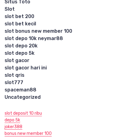
Situs Toto
Slot
slot bet 200
slot bet kecil
slot bonus new member 100
slot depo 10k neymar88
slot depo 20k
slot depo 5k
slot gacor
slot gacor hari ini
slot qris
slot777
spaceman88
Uncategorized
slot deposit 10 ribu
depo 5k
joker388
bonus new member 100