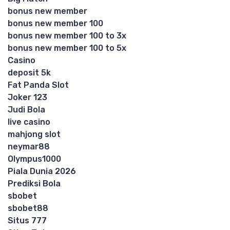
bonus new member
bonus new member 100
bonus new member 100 to 3x
bonus new member 100 to 5x
Casino
deposit 5k
Fat Panda Slot
Joker 123
Judi Bola
live casino
mahjong slot
neymar88
Olympus1000
Piala Dunia 2026
Prediksi Bola
sbobet
sbobet88
Situs 777