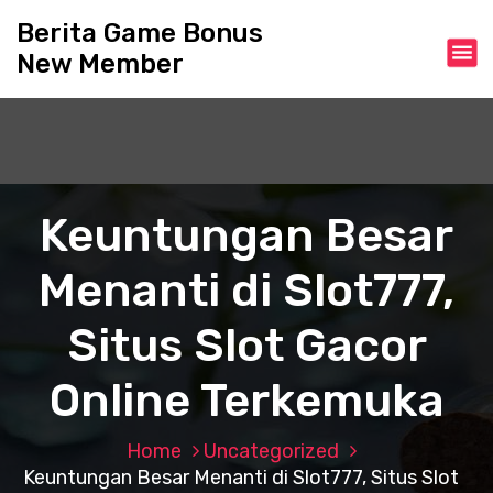
S
Berita Game Bonus
k
New Member
i
p
t
o
c
o
n
Keuntungan Besar
t
e
Menanti di Slot777,
n
t
Situs Slot Gacor
Online Terkemuka
Home
Uncategorized
Keuntungan Besar Menanti di Slot777, Situs Slot