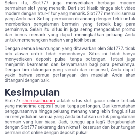
Selain itu, Slot777 juga menyediakan berbagai macam
permainan slot yang menarik. Dari slot klasik hingga slot video
modern dengan fitur-fitur yang menarik, Slot777 memiliki semua
yang Anda cari. Setiap permainan dirancang dengan teliti untuk
memberikan pengalaman bermain yang terbaik bagi para
pemainnya. Selain itu, situs ini juga sering mengadakan promo
dan bonus menarik yang dapat meningkatkan peluang Anda
untuk memenangkan hadiah yang lebih besar.
Dengan semua keuntungan yang ditawarkan oleh Slot777, tidak
ada alasan untuk tidak mencobanya. Situs ini tidak hanya
menyediakan deposit pulsa tanpa potongan, tetapi juga
menjamin keamanan dan kenyamanan bagi para pemainnya.
Dengan tim dukungan yang ramah dan responsif, Anda dapat
yakin bahwa semua pertanyaan dan masalah Anda akan
ditangani dengan baik.
Kesimpulan
Slot777
shomisushi.com
adalah situs slot gacor online terbaik
yang menerima deposit pulsa tanpa potongan. Dari kemudahan
penggunaannya hingga peluang menang yang lebih tinggi, situs
ini menyediakan semua yang Anda butuhkan untuk pengalaman
bermain yang luar biasa. Jadi, tunggu apa lagi? Bergabunglah
dengan Slot777 sekarang dan nikmati keseruan dan keuntungan
bermain slot online dengan deposit pulsa!