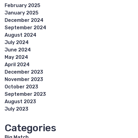
February 2025
January 2025
December 2024
September 2024
August 2024
July 2024
June 2024
May 2024
April 2024
December 2023
November 2023
October 2023
September 2023
August 2023
July 2023
Categories
Big Match