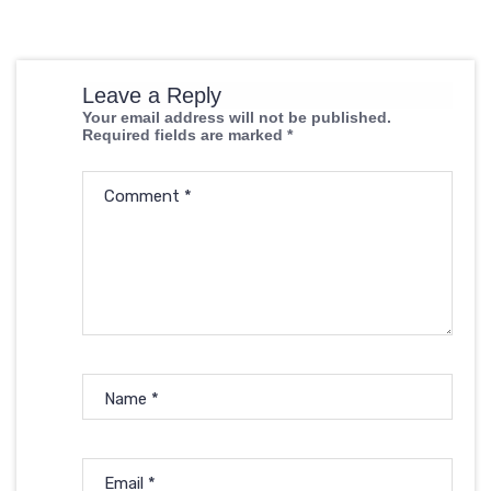
Leave a Reply
Your email address will not be published.
Required fields are marked
*
Comment
*
Name
*
Email
*