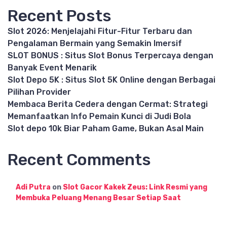
Recent Posts
Slot 2026: Menjelajahi Fitur-Fitur Terbaru dan
Pengalaman Bermain yang Semakin Imersif
SLOT BONUS : Situs Slot Bonus Terpercaya dengan
Banyak Event Menarik
Slot Depo 5K : Situs Slot 5K Online dengan Berbagai
Pilihan Provider
Membaca Berita Cedera dengan Cermat: Strategi
Memanfaatkan Info Pemain Kunci di Judi Bola
Slot depo 10k Biar Paham Game, Bukan Asal Main
Recent Comments
Adi Putra
on
Slot Gacor Kakek Zeus: Link Resmi yang
Membuka Peluang Menang Besar Setiap Saat