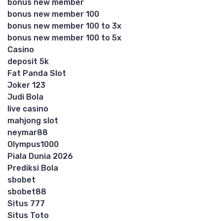
bonus new member
bonus new member 100
bonus new member 100 to 3x
bonus new member 100 to 5x
Casino
deposit 5k
Fat Panda Slot
Joker 123
Judi Bola
live casino
mahjong slot
neymar88
Olympus1000
Piala Dunia 2026
Prediksi Bola
sbobet
sbobet88
Situs 777
Situs Toto