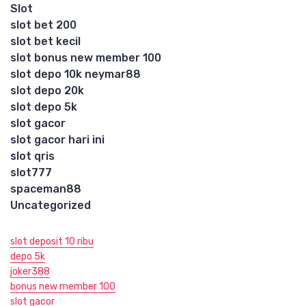
Slot
slot bet 200
slot bet kecil
slot bonus new member 100
slot depo 10k neymar88
slot depo 20k
slot depo 5k
slot gacor
slot gacor hari ini
slot qris
slot777
spaceman88
Uncategorized
slot deposit 10 ribu
depo 5k
joker388
bonus new member 100
slot gacor