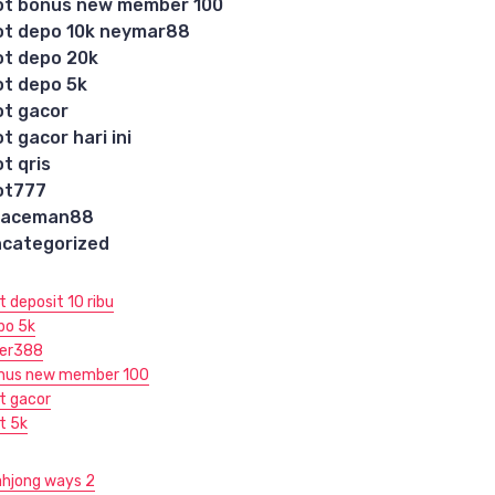
ot bonus new member 100
ot depo 10k neymar88
ot depo 20k
ot depo 5k
ot gacor
ot gacor hari ini
ot qris
ot777
paceman88
categorized
t deposit 10 ribu
po 5k
ker388
nus new member 100
ot gacor
t 5k
hjong ways 2