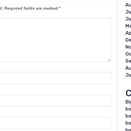
Au
d.
Required fields are marked
*
Ju
Ju
Ma
Ap
D
N
Oc
S
Au
Ju
C
Bi
b
bo
bo
bo