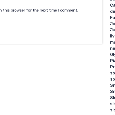
Ca
n this browser for the next time I comment.
de
Fa
Jo
Ju
li
ma
n
Ol
Pi
Pr
sb
s
Si
Si
Sl
sl
sl