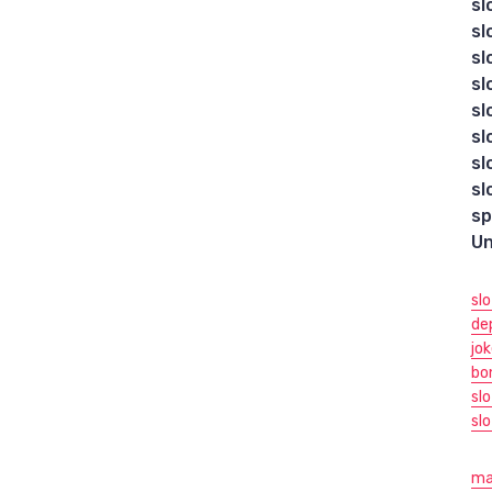
sl
sl
sl
sl
sl
sl
sl
sl
s
Un
slo
de
jo
bo
sl
slo
ma