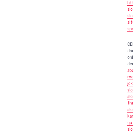
ht
slo
sl
sit
sp
CE
da
on
de
sb
ma
jo
sl
sl
tha
slo
ka
ga
slo