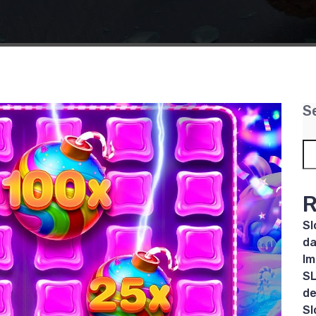
S
R
Sl
da
Im
SL
de
Sl