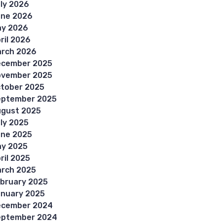
ly 2026
ne 2026
y 2026
ril 2026
rch 2026
ecember 2025
ovember 2025
tober 2025
eptember 2025
gust 2025
ly 2025
ne 2025
y 2025
ril 2025
rch 2025
bruary 2025
nuary 2025
ecember 2024
eptember 2024