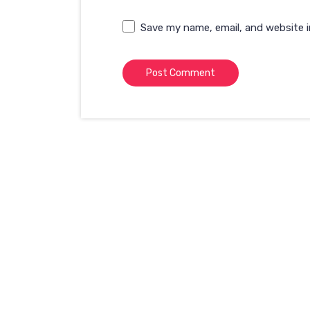
Save my name, email, and website i