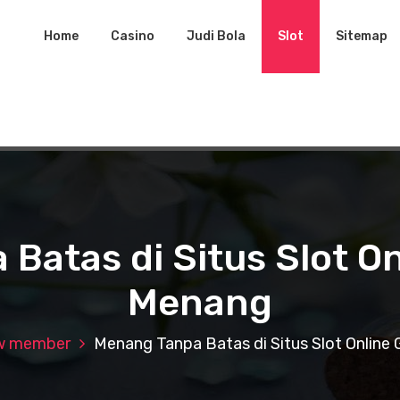
Home
Casino
Judi Bola
Slot
Sitemap
Batas di Situs Slot 
Menang
w member
Menang Tanpa Batas di Situs Slot Onlin