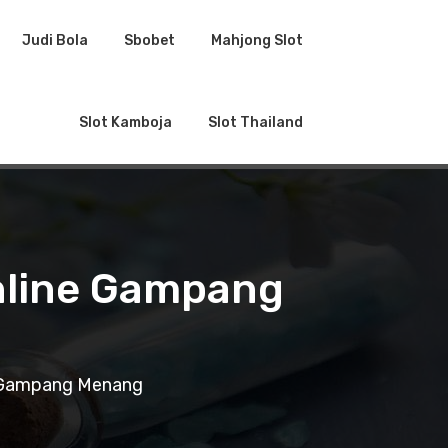
Judi Bola
Sbobet
Mahjong Slot
Slot Kamboja
Slot Thailand
Online Gampang
e Gampang Menang