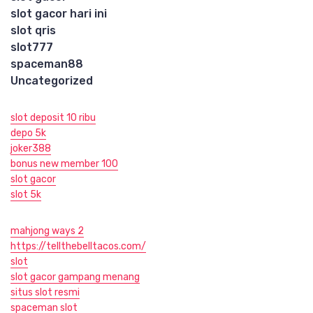
slot gacor hari ini
slot qris
slot777
spaceman88
Uncategorized
slot deposit 10 ribu
depo 5k
joker388
bonus new member 100
slot gacor
slot 5k
mahjong ways 2
https://tellthebelltacos.com/
slot
slot gacor gampang menang
situs slot resmi
spaceman slot