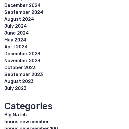
December 2024
September 2024
August 2024
July 2024
June 2024
May 2024
April 2024
December 2023
November 2023
October 2023
September 2023
August 2023
July 2023
Categories
Big Match
bonus new member
bonus new member 100