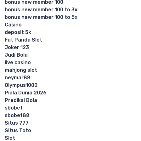
bonus new member 100
bonus new member 100 to 3x
bonus new member 100 to 5x
Casino
deposit 5k
Fat Panda Slot
Joker 123
Judi Bola
live casino
mahjong slot
neymar88
Olympus1000
Piala Dunia 2026
Prediksi Bola
sbobet
sbobet88
Situs 777
Situs Toto
Slot