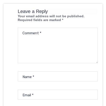
Leave a Reply
Your email address will not be published.
Required fields are marked
*
Comment
*
Name
*
Email
*