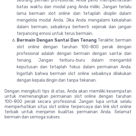
seorang pemain profesional, Anda perlu memperhatikan
batas waktu dan modal yang Anda miliki. Jangan terlalu
lama bermain slot online dan tetaplah disiplin dalam
mengelola modal Anda. Jika Anda mengalami kekalahan
dalam bermain, sebaiknya berhenti sejenak dan jangan
terpancing emosi untuk terus bermain.
Bermain Dengan Santai Dan Tenang
Terakhir, bermain
slot online dengan taruhan 100-800 perak dengan
profesional adalah dengan bermain dengan santai dan
tenang. Jangan terburu-buru dalam mengambil
keputusan dan tetaplah fokus dalam permainan Anda.
Ingatlah bahwa bermain slot online sebaiknya dilakukan
dengan kepala dingin dan tanpa tekanan.
Dengan mengikuti tips di atas, Anda akan memiliki kesempatan
untuk memenangkan permainan slot online dengan taruhan
100-800 perak secara profesional. Jangan lupa untuk selalu
memperhatikan situs slot online terpercaya dan link slot online
terbaik untuk menjamin kualitas permainan Anda. Selamat
bermain dan semoga sukses