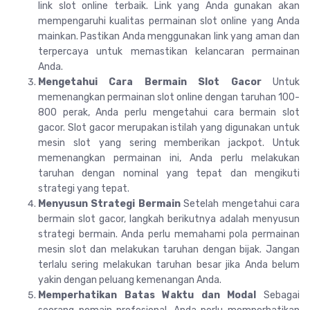
link slot online terbaik. Link yang Anda gunakan akan
mempengaruhi kualitas permainan slot online yang Anda
mainkan. Pastikan Anda menggunakan link yang aman dan
terpercaya untuk memastikan kelancaran permainan
Anda.
Mengetahui Cara Bermain Slot Gacor
Untuk
memenangkan permainan slot online dengan taruhan 100-
800 perak, Anda perlu mengetahui cara bermain slot
gacor. Slot gacor merupakan istilah yang digunakan untuk
mesin slot yang sering memberikan jackpot. Untuk
memenangkan permainan ini, Anda perlu melakukan
taruhan dengan nominal yang tepat dan mengikuti
strategi yang tepat.
Menyusun Strategi Bermain
Setelah mengetahui cara
bermain slot gacor, langkah berikutnya adalah menyusun
strategi bermain. Anda perlu memahami pola permainan
mesin slot dan melakukan taruhan dengan bijak. Jangan
terlalu sering melakukan taruhan besar jika Anda belum
yakin dengan peluang kemenangan Anda.
Memperhatikan Batas Waktu dan Modal
Sebagai