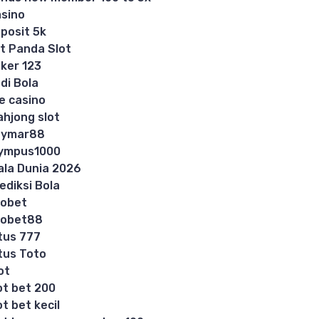
sino
posit 5k
t Panda Slot
ker 123
di Bola
ve casino
hjong slot
eymar88
ympus1000
ala Dunia 2026
ediksi Bola
obet
bobet88
tus 777
tus Toto
ot
ot bet 200
ot bet kecil