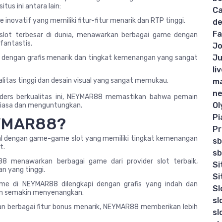
itus ini antara lain:
Ca
inovatif yang memiliki fitur-fitur menarik dan RTP tinggi.
de
Fa
slot terbesar di dunia, menawarkan berbagai game dengan
fantastis.
Jo
Ju
 dengan grafis menarik dan tingkat kemenangan yang sangat
li
itas tinggi dan desain visual yang sangat memukau.
ma
n
viders berkualitas ini, NEYMAR88 memastikan bahwa pemain
Ol
biasa dan menguntungkan.
Pi
EYMAR88?
Pr
l dengan game-game slot yang memiliki tingkat kemenangan
sb
t.
s
8 menawarkan berbagai game dari provider slot terbaik,
Si
n yang tinggi.
Si
me di NEYMAR88 dilengkapi dengan grafis yang indah dan
Sl
in semakin menyenangkan.
sl
an berbagai fitur bonus menarik, NEYMAR88 memberikan lebih
sl