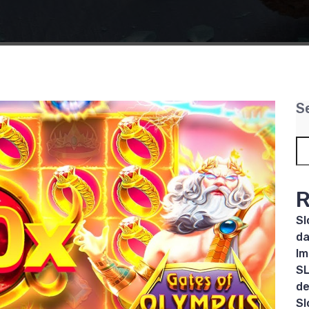
S
R
Sl
da
Im
SL
de
Sl