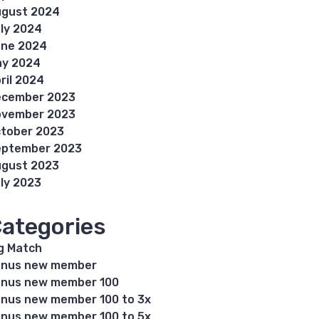
gust 2024
ly 2024
ne 2024
y 2024
ril 2024
ecember 2023
ovember 2023
tober 2023
eptember 2023
gust 2023
ly 2023
ategories
g Match
onus new member
nus new member 100
nus new member 100 to 3x
nus new member 100 to 5x