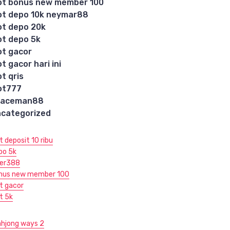
ot bonus new member 100
ot depo 10k neymar88
ot depo 20k
ot depo 5k
ot gacor
ot gacor hari ini
ot qris
ot777
paceman88
categorized
t deposit 10 ribu
po 5k
ker388
nus new member 100
ot gacor
t 5k
hjong ways 2