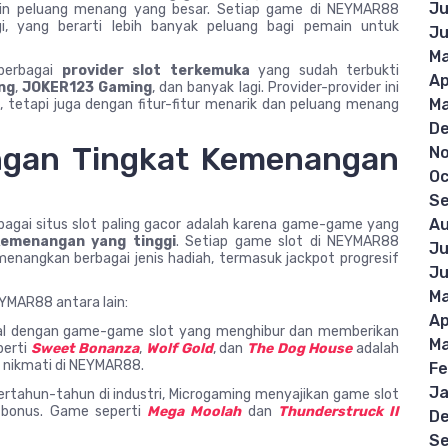
Ju
in peluang menang yang besar. Setiap game di NEYMAR88
, yang berarti lebih banyak peluang bagi pemain untuk
Ju
Ma
berbagai
provider slot terkemuka
yang sudah terbukti
Ap
ng
,
JOKER123 Gaming
, dan banyak lagi. Provider-provider ini
Ma
 tetapi juga dengan fitur-fitur menarik dan peluang menang
D
ngan Tingkat Kemenangan
N
Oc
S
Au
agai situs slot paling gacor adalah karena game-game yang
kemenangan yang tinggi
. Setiap game slot di NEYMAR88
Ju
nangkan berbagai jenis hadiah, termasuk jackpot progresif
Ju
Ma
YMAR88 antara lain:
Ap
kenal dengan game-game slot yang menghibur dan memberikan
Ma
perti
Sweet Bonanza
,
Wolf Gold
, dan
The Dog House
adalah
 nikmati di NEYMAR88.
Fe
Ja
rtahun-tahun di industri, Microgaming menyajikan game slot
r bonus. Game seperti
Mega Moolah
dan
Thunderstruck II
D
S