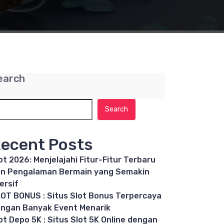
earch
Search
ecent Posts
ot 2026: Menjelajahi Fitur-Fitur Terbaru
n Pengalaman Bermain yang Semakin
ersif
OT BONUS : Situs Slot Bonus Terpercaya
ngan Banyak Event Menarik
ot Depo 5K : Situs Slot 5K Online dengan