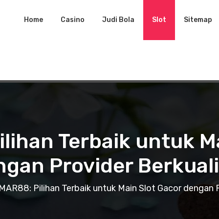
Home
Casino
Judi Bola
Slot
Sitemap
ihan Terbaik untuk M
ngan Provider Berkuali
AR88: Pilihan Terbaik untuk Main Slot Gacor dengan P