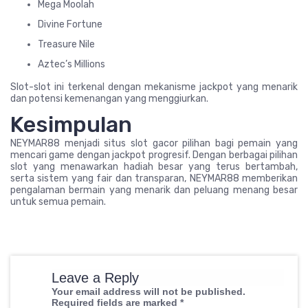
Mega Moolah
Divine Fortune
Treasure Nile
Aztec’s Millions
Slot-slot ini terkenal dengan mekanisme jackpot yang menarik
dan potensi kemenangan yang menggiurkan.
Kesimpulan
NEYMAR88 menjadi situs slot gacor pilihan bagi pemain yang
mencari game dengan jackpot progresif. Dengan berbagai pilihan
slot yang menawarkan hadiah besar yang terus bertambah,
serta sistem yang fair dan transparan, NEYMAR88 memberikan
pengalaman bermain yang menarik dan peluang menang besar
untuk semua pemain.
Leave a Reply
Your email address will not be published.
Required fields are marked
*