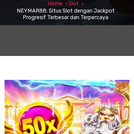
Home
Slot
NEYMAR88: Situs Slot dengan Jackpot
Progresif Terbesar dan Terpercaya