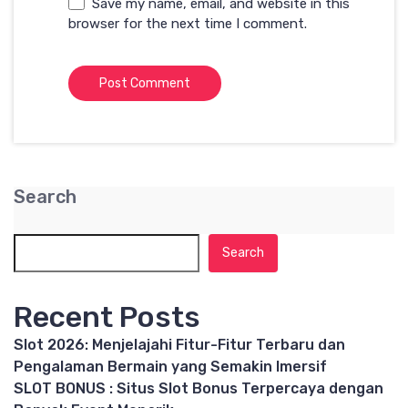
Save my name, email, and website in this
browser for the next time I comment.
Search
Search
Recent Posts
Slot 2026: Menjelajahi Fitur-Fitur Terbaru dan
Pengalaman Bermain yang Semakin Imersif
SLOT BONUS : Situs Slot Bonus Terpercaya dengan