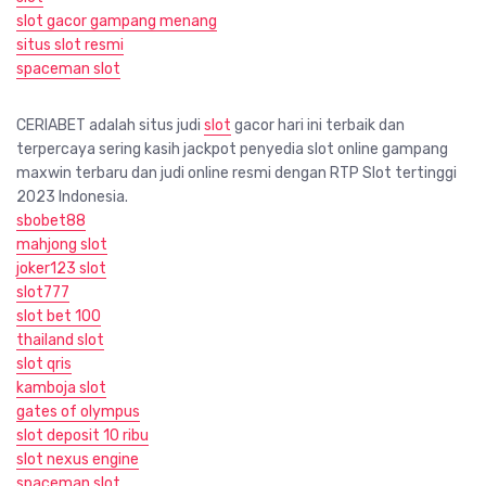
slot gacor gampang menang
situs slot resmi
spaceman slot
CERIABET adalah situs judi
slot
gacor hari ini terbaik dan
terpercaya sering kasih jackpot penyedia slot online gampang
maxwin terbaru dan judi online resmi dengan RTP Slot tertinggi
2023 Indonesia.
sbobet88
mahjong slot
joker123 slot
slot777
slot bet 100
thailand slot
slot qris
kamboja slot
gates of olympus
slot deposit 10 ribu
slot nexus engine
spaceman slot