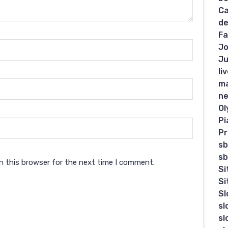
Ca
de
Fa
Jo
Ju
li
ma
n
Ol
Pi
Pr
sb
s
n this browser for the next time I comment.
Si
Si
Sl
sl
sl