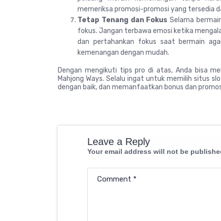
memeriksa promosi-promosi yang tersedia d
Tetap Tenang dan Fokus
Selama bermain
fokus. Jangan terbawa emosi ketika mengalam
dan pertahankan fokus saat bermain ag
kemenangan dengan mudah.
Dengan mengikuti tips pro di atas, Anda bisa m
Mahjong Ways. Selalu ingat untuk memilih situs s
dengan baik, dan memanfaatkan bonus dan promos
Leave a Reply
Your email address will not be publishe
Comment
*