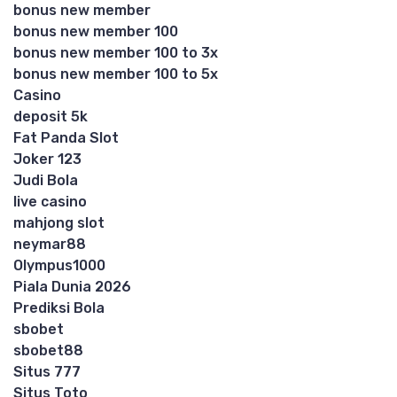
bonus new member
bonus new member 100
bonus new member 100 to 3x
bonus new member 100 to 5x
Casino
deposit 5k
Fat Panda Slot
Joker 123
Judi Bola
live casino
mahjong slot
neymar88
Olympus1000
Piala Dunia 2026
Prediksi Bola
sbobet
sbobet88
Situs 777
Situs Toto