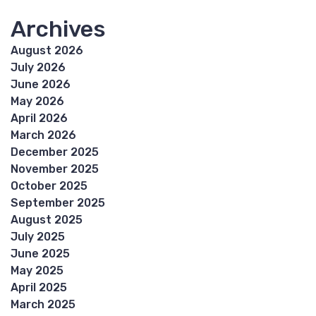
Archives
August 2026
July 2026
June 2026
May 2026
April 2026
March 2026
December 2025
November 2025
October 2025
September 2025
August 2025
July 2025
June 2025
May 2025
April 2025
March 2025