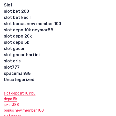
Slot
slot bet 200
slot bet kecil
slot bonus new member 100
slot depo 10k neymar88
slot depo 20k
slot depo 5k
slot gacor
slot gacor hari ini
slot qris
slot777
spaceman88
Uncategorized
slot deposit 10 ribu
depo 5k
joker388
bonus new member 100