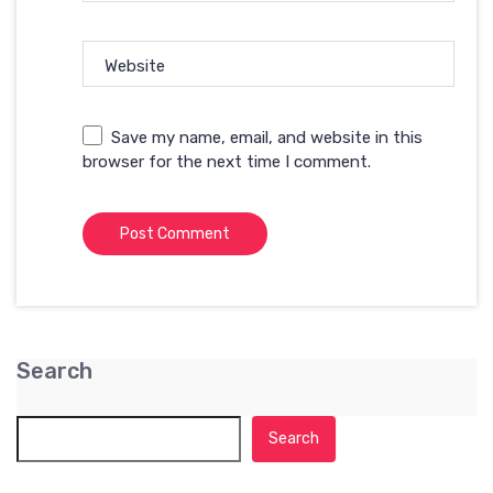
Website
Save my name, email, and website in this
browser for the next time I comment.
Search
Search