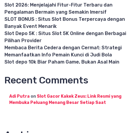
Slot 2026: Menjelajahi Fitur-Fitur Terbaru dan
Pengalaman Bermain yang Semakin Imersif
SLOT BONUS : Situs Slot Bonus Terpercaya dengan
Banyak Event Menarik
Slot Depo 5K : Situs Slot 5K Online dengan Berbagai
Pilihan Provider
Membaca Berita Cedera dengan Cermat: Strategi
Memanfaatkan Info Pemain Kunci di Judi Bola
Slot depo 10k Biar Paham Game, Bukan Asal Main
Recent Comments
Adi Putra
on
Slot Gacor Kakek Zeus: Link Resmi yang
Membuka Peluang Menang Besar Setiap Saat