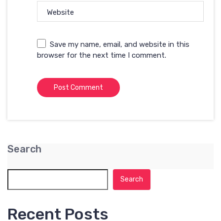
Website
Save my name, email, and website in this
browser for the next time I comment.
Search
Search
Recent Posts