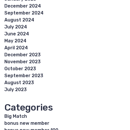
December 2024
September 2024
August 2024
July 2024
June 2024
May 2024
April 2024
December 2023
November 2023
October 2023
September 2023
August 2023
July 2023
Categories
Big Match
bonus new member