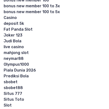
bonus new member 100
bonus new member 100 to 3x
bonus new member 100 to 5x
Casino
deposit 5k
Fat Panda Slot
Joker 123
Judi Bola
live casino
mahjong slot
neymar88
Olympus1000
Piala Dunia 2026
Prediksi Bola
sbobet
sbobet88
Situs 777
Situs Toto
Slot