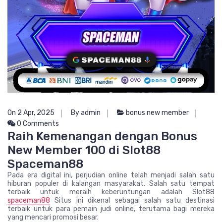
On 2 Apr, 2025
By admin
bonus new member
0 Comments
Raih Kemenangan dengan Bonus
New Member 100 di Slot88
Spaceman88
Pada era digital ini, perjudian online telah menjadi salah satu
hiburan populer di kalangan masyarakat. Salah satu tempat
terbaik untuk meraih keberuntungan adalah Slot88
spaceman88
Situs ini dikenal sebagai salah satu destinasi
terbaik untuk para pemain judi online, terutama bagi mereka
yang mencari promosi besar.