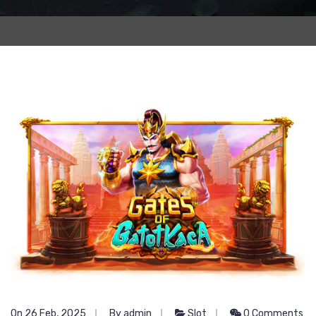
On 26 Feb, 2025
By admin
Slot
0 Comments