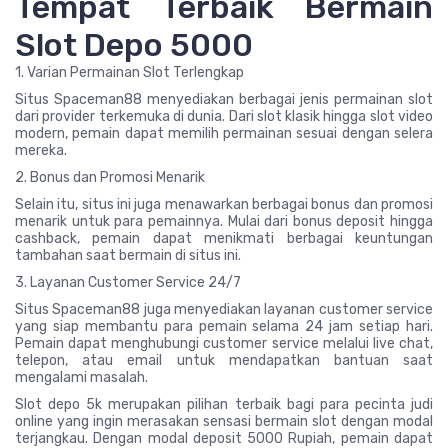
Tempat Terbaik Bermain
Slot Depo 5000
1. Varian Permainan Slot Terlengkap
Situs Spaceman88 menyediakan berbagai jenis permainan slot
dari provider terkemuka di dunia. Dari slot klasik hingga slot video
modern, pemain dapat memilih permainan sesuai dengan selera
mereka.
2. Bonus dan Promosi Menarik
Selain itu, situs ini juga menawarkan berbagai bonus dan promosi
menarik untuk para pemainnya. Mulai dari bonus deposit hingga
cashback, pemain dapat menikmati berbagai keuntungan
tambahan saat bermain di situs ini.
3. Layanan Customer Service 24/7
Situs Spaceman88 juga menyediakan layanan customer service
yang siap membantu para pemain selama 24 jam setiap hari.
Pemain dapat menghubungi customer service melalui live chat,
telepon, atau email untuk mendapatkan bantuan saat
mengalami masalah.
Slot depo 5k merupakan pilihan terbaik bagi para pecinta judi
online yang ingin merasakan sensasi bermain slot dengan modal
terjangkau. Dengan modal deposit 5000 Rupiah, pemain dapat