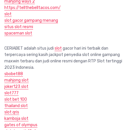
mahjong ways 2
https://tellthebelltacos.com/
slot
slot gacor gampang menang
situs slot resmi
spaceman slot
CERIABET adalah situs judi
slot
gacor hari ini terbaik dan
terpercaya sering kasih jackpot penyedia slot online gampang
maxwin terbaru dan judi online resmi dengan RTP Slot tertinggi
2023 Indonesia.
sbobet88
mahjong slot
joker123 slot
slot777
slot bet 100
thailand slot
slot qris
kamboja slot
gates of olympus