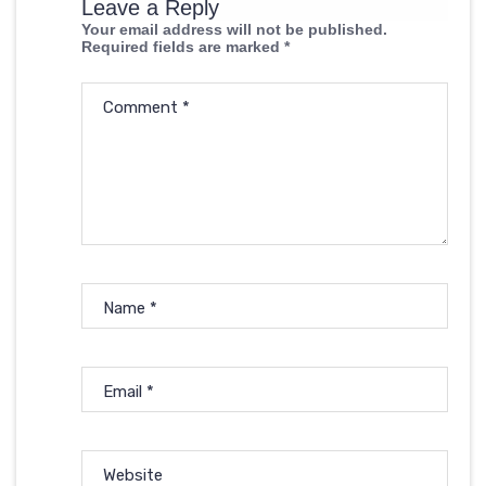
Leave a Reply
Your email address will not be published.
Required fields are marked
*
Comment
*
Name
*
Email
*
Website