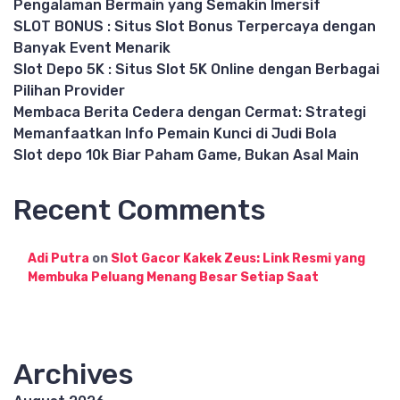
Pengalaman Bermain yang Semakin Imersif
SLOT BONUS : Situs Slot Bonus Terpercaya dengan
Banyak Event Menarik
Slot Depo 5K : Situs Slot 5K Online dengan Berbagai
Pilihan Provider
Membaca Berita Cedera dengan Cermat: Strategi
Memanfaatkan Info Pemain Kunci di Judi Bola
Slot depo 10k Biar Paham Game, Bukan Asal Main
Recent Comments
Adi Putra
on
Slot Gacor Kakek Zeus: Link Resmi yang
Membuka Peluang Menang Besar Setiap Saat
Archives