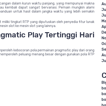
ancangan dalam kurun waktu panjang, yang mempunyai makna
Au
au kembali dapat sangat bervariasi. Pemain mungkin alami
Ju
anduan untuk hasil dalam jangka waktu yang lebih semakin
Ju
Ma
miliki tingkat RTP yang diputuskan oleh penyedia fitur lunak
mesin slot ke mesin slot yang lainnya.
Ap
D
gmatic Play Tertinggi Hari
N
Oc
S
peroleh kebocoran pola permainan pragmatic play dari orang
an memperoleh peluang menang besar dengan gunakan pola RTP
Au
Ju
C
Bi
b
bo
bo
bo