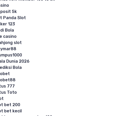
sino
posit 5k
t Panda Slot
ker 123
di Bola
ve casino
hjong slot
eymar88
ympus1000
ala Dunia 2026
ediksi Bola
obet
bobet88
tus 777
tus Toto
ot
ot bet 200
ot bet kecil