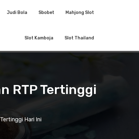
Judi Bola
Sbobet
Mahjong Slot
Slot Kamboja
Slot Thailand
n RTP Tertinggi
rtinggi Hari Ini