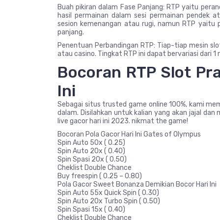
Buah pikiran dalam Fase Panjang: RTP yaitu per
hasil permainan dalam sesi permainan pendek at
sesion kemenangan atau rugi, namun RTP yaitu p
panjang.
Penentuan Perbandingan RTP: Tiap-tiap mesin slot 
atau casino. Tingkat RTP ini dapat bervariasi dari 1 
Bocoran RTP Slot Pra
Ini
Sebagai situs trusted game online 100%, kami mem
dalam. Disilahkan untuk kalian yang akan jajal d
live gacor hari ini 2023. nikmat the game!
Bocoran Pola Gacor Hari Ini Gates of Olympus
Spin Auto 50x ( 0.25)
Spin Auto 20x ( 0.40)
Spin Spasi 20x ( 0.50)
Cheklist Double Chance
Buy freespin ( 0.25 – 0.80)
Pola Gacor Sweet Bonanza Demikian Bocor Hari Ini
Spin Auto 55x Quick Spin ( 0.30)
Spin Auto 20x Turbo Spin ( 0.50)
Spin Spasi 15x ( 0.40)
Cheklist Double Chance