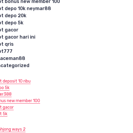
ot bonus new member 100
ot depo 10k neymar88
ot depo 20k
ot depo 5k
ot gacor
ot gacor hari ini
ot qris
ot777
paceman88
categorized
t deposit 10 ribu
po 5k
ker388
nus new member 100
ot gacor
t 5k
hjong ways 2