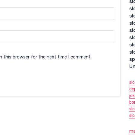
sl
sl
sl
sl
sl
sl
sl
sl
n this browser for the next time I comment.
s
Un
slo
de
jo
bo
sl
slo
ma