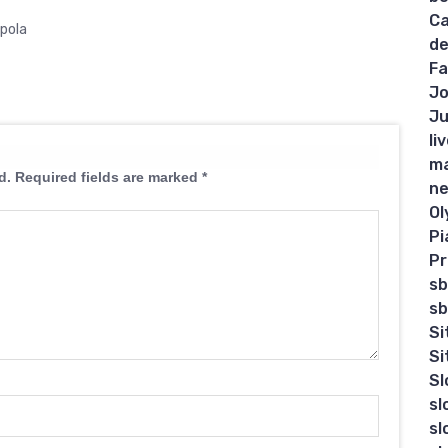
Ca
rpola
de
Fa
Jo
Ju
li
ma
d.
Required fields are marked
*
n
Ol
Pi
Pr
sb
s
Si
Si
Sl
sl
sl