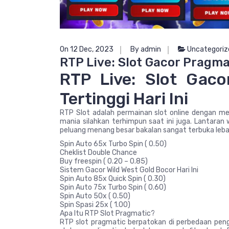
On 12 Dec, 2023
By admin
Uncategoriz
RTP Live: Slot Gacor Pragma
RTP Live: Slot Gac
Tertinggi Hari Ini
RTP Slot adalah permainan slot online dengan mem
mania silahkan terhimpun saat ini juga. Lantaran 
peluang menang besar bakalan sangat terbuka lebar
Spin Auto 65x Turbo Spin ( 0.50)
Cheklist Double Chance
Buy freespin ( 0.20 – 0.85)
Sistem Gacor Wild West Gold Bocor Hari Ini
Spin Auto 85x Quick Spin ( 0.30)
Spin Auto 75x Turbo Spin ( 0.60)
Spin Auto 50x ( 0.50)
Spin Spasi 25x ( 1.00)
Apa Itu RTP Slot Pragmatic?
RTP slot pragmatic berpatokan di perbedaan pen