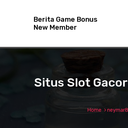
S
k
i
Berita Game Bonus
p
New Member
t
o
c
o
n
t
e
n
Situs Slot Gacor
t
Home
neymar