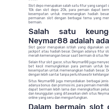
Slot depo merupakan salah satu fitur yang sangat d
10k dan slot depo 20k, para pemain dapat ber
kesempatan untuk memenangkan hadiah besar.
permainan slot dengan berbagai tema yang men
bermain.
Salah satu keung
Neymar88 adalah adan
Slot gacor merupakan istilah yang digunakan 
jackpot atau hadiah besar. Dengan adanya fitur s
meraih kemenangan besar saat bermain di situs N
Selain fitur slot gacor, situs Neymar88 juga menyed
bet kecil memungkinkan para pemain untuk be
kesempatan untuk memenangkan hadiah besar. Deng
dengan lebih santai tanpa perlu khawatir kehilanga
Situs Neymar88 juga menyediakan berbagai jeni
adanya bonus dan promosi ini, para pemain memi
dapat bermain lebih lama dan meningkatkan pelu
dan keunggulan yang ditawarkan oleh situs Neym
online yang seru dan menguntungkan.
Dalam bermain slot 