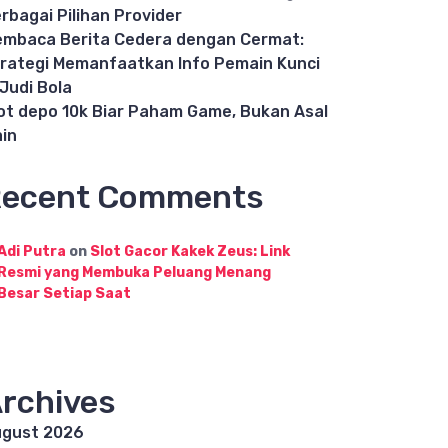
rbagai Pilihan Provider
mbaca Berita Cedera dengan Cermat:
rategi Memanfaatkan Info Pemain Kunci
 Judi Bola
ot depo 10k Biar Paham Game, Bukan Asal
in
ecent Comments
Adi Putra
on
Slot Gacor Kakek Zeus: Link
Resmi yang Membuka Peluang Menang
Besar Setiap Saat
rchives
gust 2026