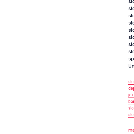
sl
sl
sl
sl
sl
sl
sl
sl
s
Un
slo
de
jo
bo
sl
slo
ma