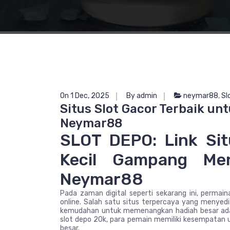
On 1 Dec, 2025
By admin
neymar88
,
Sl
Situs Slot Gacor Terbaik un
Neymar88
SLOT DEPO: Link Sit
Kecil Gampang Men
Neymar88
Pada zaman digital seperti sekarang ini, permain
online. Salah satu situs terpercaya yang menyed
kemudahan untuk memenangkan hadiah besar adal
slot depo 20k, para pemain memiliki kesempatan 
besar.