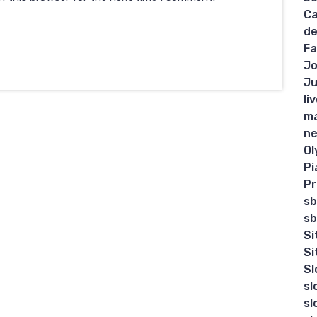
Ca
de
Fa
Jo
Ju
li
ma
n
Ol
Pi
Pr
sb
s
Si
Si
Sl
sl
sl