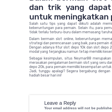
dan trik yang dapa
untuk meningkatkan
Salah satu tips yang dapat diikuti adalah memi
keberuntungan para pemain. Selain itu, para pem
tidak terlalu terburu-buru dalam memasang taruha
Dalam bermain slot online, keberuntungan me
strategi dan perencanaan yang baik, para pemain
Dengan adanya fitur slot depo 10k dan slot depo
modal yang terjangkau namun tetap memiliki kes
Sebagai kesimpulan, situs Neymar88 merupakan p
merasakan pengalaman bermain slot yang seru dan
depo 20k, para pemain memiliki kesempatan untuk 
Jadi, tunggu apalagi? Segera bergabung denga
hadiah besar hari ini!
Leave a Reply
Your email address will not be publishe