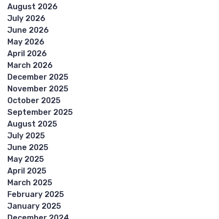
August 2026
July 2026
June 2026
May 2026
April 2026
March 2026
December 2025
November 2025
October 2025
September 2025
August 2025
July 2025
June 2025
May 2025
April 2025
March 2025
February 2025
January 2025
December 2024