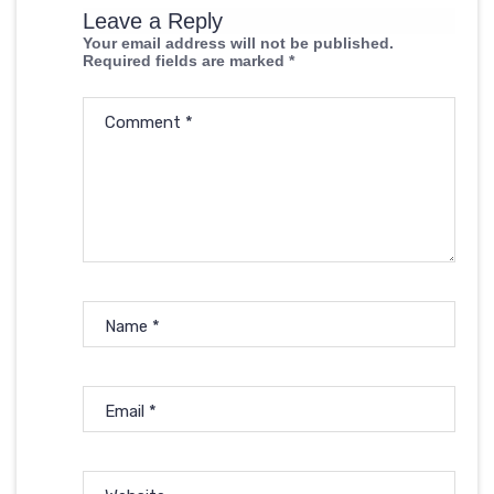
Leave a Reply
Your email address will not be published.
Required fields are marked
*
Comment
*
Name
*
Email
*