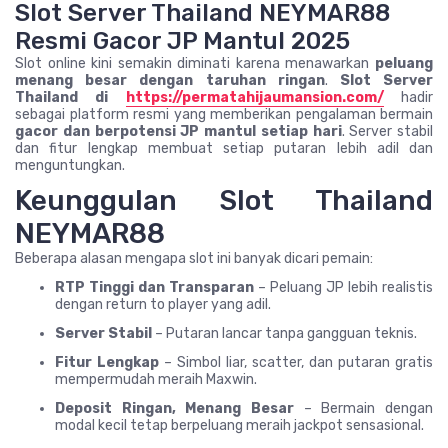
Slot Server Thailand NEYMAR88
Resmi Gacor JP Mantul 2025
Slot online kini semakin diminati karena menawarkan
peluang
menang besar dengan taruhan ringan
.
Slot Server
Thailand di
https://permatahijaumansion.com/
hadir
sebagai platform resmi yang memberikan pengalaman bermain
gacor dan berpotensi JP mantul setiap hari
. Server stabil
dan fitur lengkap membuat setiap putaran lebih adil dan
menguntungkan.
Keunggulan Slot Thailand
NEYMAR88
Beberapa alasan mengapa slot ini banyak dicari pemain:
RTP Tinggi dan Transparan
– Peluang JP lebih realistis
dengan return to player yang adil.
Server Stabil
– Putaran lancar tanpa gangguan teknis.
Fitur Lengkap
– Simbol liar, scatter, dan putaran gratis
mempermudah meraih Maxwin.
Deposit Ringan, Menang Besar
– Bermain dengan
modal kecil tetap berpeluang meraih jackpot sensasional.