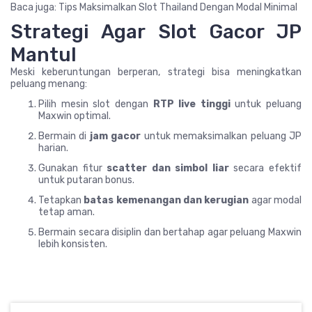
Baca juga: Tips Maksimalkan Slot Thailand Dengan Modal Minimal
Strategi Agar Slot Gacor JP
Mantul
Meski keberuntungan berperan, strategi bisa meningkatkan
peluang menang:
Pilih mesin slot dengan
RTP live tinggi
untuk peluang
Maxwin optimal.
Bermain di
jam gacor
untuk memaksimalkan peluang JP
harian.
Gunakan fitur
scatter dan simbol liar
secara efektif
untuk putaran bonus.
Tetapkan
batas kemenangan dan kerugian
agar modal
tetap aman.
Bermain secara disiplin dan bertahap agar peluang Maxwin
lebih konsisten.