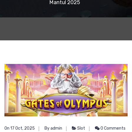
Mantul 2025
On 17 Oct, 2025
By admin
Slot
0 Comments