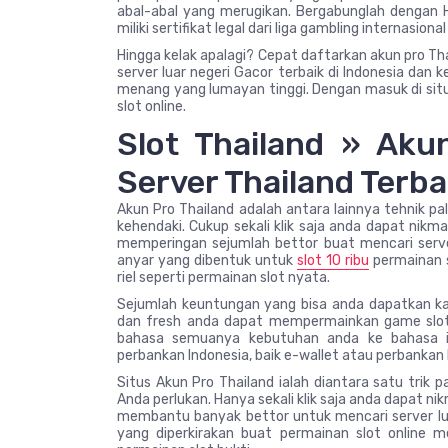
abal-abal yang merugikan. Bergabunglah dengan He
miliki sertifikat legal dari liga gambling internas
Hingga kelak apalagi? Cepat daftarkan akun pro Thai
server luar negeri Gacor terbaik di Indonesia da
menang yang lumayan tinggi. Dengan masuk di sit
slot online.
Slot Thailand » Aku
Server Thailand Terb
Akun Pro Thailand adalah antara lainnya tehnik p
kehendaki. Cukup sekali klik saja anda dapat nikma
memperingan sejumlah bettor buat mencari serve
anyar yang dibentuk untuk
slot 10 ribu
permainan s
riel seperti permainan slot nyata.
Sejumlah keuntungan yang bisa anda dapatkan kala
dan fresh anda dapat mempermainkan game slot l
bahasa semuanya kebutuhan anda ke bahasa ind
perbankan Indonesia, baik e-wallet atau perbankan l
Situs Akun Pro Thailand ialah diantara satu trik
Anda perlukan. Hanya sekali klik saja anda dapat nikm
membantu banyak bettor untuk mencari server lua
yang diperkirakan buat permainan slot online m