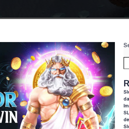
S
R
Sl
da
Im
SL
de
Sl