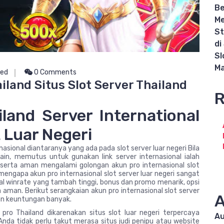
Be
Me
St
di
Sl
Ma
zed
0 Comments
iland Situs Slot Server Thailand
R
land Server International
 Luar Negeri
nasional diantaranya yang ada pada slot server luar negeri Bila
n, memutus untuk gunakan link server internasional ialah
serta aman mengalami golongan akun pro internasional slot
 mengapa akun pro internasional slot server luar negeri sangat
l winrate yang tambah tinggi, bonus dan promo menarik, opsi
aman. Berikut serangkaian akun pro internasional slot server
A
an keuntungan banyak.
ro Thailand dikarenakan situs slot luar negeri terpercaya
Au
 Anda tidak perlu takut merasa situs judi penipu atau website