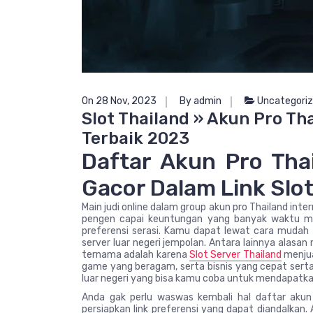
On 28 Nov, 2023
By admin
Uncategori
Slot Thailand » Akun Pro Tha
Terbaik 2023
Daftar Akun Pro Thai
Gacor Dalam Link Slot
Main judi online dalam group akun pro Thailand inter
pengen capai keuntungan yang banyak waktu mai
preferensi serasi. Kamu dapat lewat cara mudah 
server luar negeri jempolan. Antara lainnya alasan
ternama adalah karena
Slot Server Thailand
menjua
game yang beragam, serta bisnis yang cepat serta 
luar negeri yang bisa kamu coba untuk mendapatk
Anda gak perlu waswas kembali hal daftar akun p
persiapkan link preferensi yang dapat diandalkan.