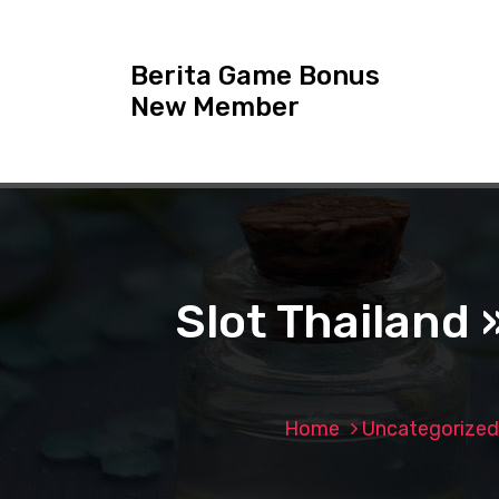
S
k
i
Berita Game Bonus
p
New Member
t
o
c
o
n
t
e
n
Slot Thailand 
t
Home
Uncategorized