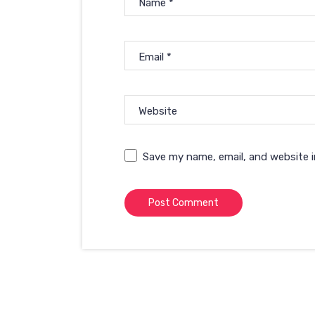
Name
*
Email
*
Website
Save my name, email, and website i