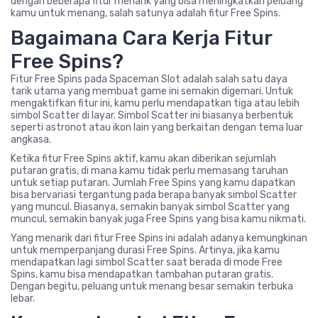
dengan beberapa fitur menarik yang bisa meningkatkan peluang
kamu untuk menang, salah satunya adalah fitur Free Spins.
Bagaimana Cara Kerja Fitur
Free Spins?
Fitur Free Spins pada Spaceman Slot adalah salah satu daya
tarik utama yang membuat game ini semakin digemari. Untuk
mengaktifkan fitur ini, kamu perlu mendapatkan tiga atau lebih
simbol Scatter di layar. Simbol Scatter ini biasanya berbentuk
seperti astronot atau ikon lain yang berkaitan dengan tema luar
angkasa.
Ketika fitur Free Spins aktif, kamu akan diberikan sejumlah
putaran gratis, di mana kamu tidak perlu memasang taruhan
untuk setiap putaran. Jumlah Free Spins yang kamu dapatkan
bisa bervariasi tergantung pada berapa banyak simbol Scatter
yang muncul. Biasanya, semakin banyak simbol Scatter yang
muncul, semakin banyak juga Free Spins yang bisa kamu nikmati.
Yang menarik dari fitur Free Spins ini adalah adanya kemungkinan
untuk memperpanjang durasi Free Spins. Artinya, jika kamu
mendapatkan lagi simbol Scatter saat berada di mode Free
Spins, kamu bisa mendapatkan tambahan putaran gratis.
Dengan begitu, peluang untuk menang besar semakin terbuka
lebar.