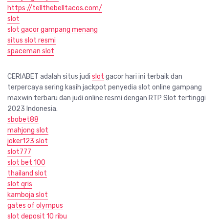
https://tellthebelltacos.com/
slot
slot gacor gampang menang
situs slot resmi
spaceman slot
CERIABET adalah situs judi
slot
gacor hari ini terbaik dan
terpercaya sering kasih jackpot penyedia slot online gampang
maxwin terbaru dan judi online resmi dengan RTP Slot tertinggi
2023 Indonesia.
sbobet88
mahjong slot
joker123 slot
slot777
slot bet 100
thailand slot
slot qris
kamboja slot
gates of olympus
slot deposit 10 ribu