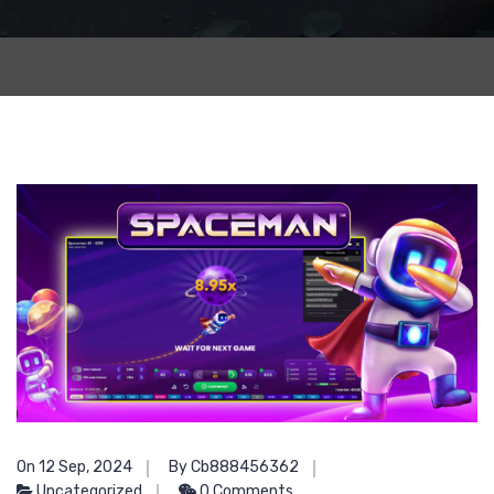
On 12 Sep, 2024
By Cb888456362
Uncategorized
0 Comments