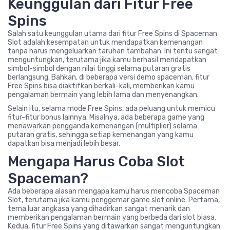
Keunggulan dari Fitur Free
Spins
Salah satu keunggulan utama dari fitur Free Spins di Spaceman
Slot adalah kesempatan untuk mendapatkan kemenangan
tanpa harus mengeluarkan taruhan tambahan. Ini tentu sangat
menguntungkan, terutama jika kamu berhasil mendapatkan
simbol-simbol dengan nilai tinggi selama putaran gratis
berlangsung. Bahkan, di beberapa versi demo spaceman, fitur
Free Spins bisa diaktifkan berkali-kali, memberikan kamu
pengalaman bermain yang lebih lama dan menyenangkan.
Selain itu, selama mode Free Spins, ada peluang untuk memicu
fitur-fitur bonus lainnya. Misalnya, ada beberapa game yang
menawarkan pengganda kemenangan (multiplier) selama
putaran gratis, sehingga setiap kemenangan yang kamu
dapatkan bisa menjadi lebih besar.
Mengapa Harus Coba Slot
Spaceman?
Ada beberapa alasan mengapa kamu harus mencoba Spaceman
Slot, terutama jika kamu penggemar game slot online. Pertama,
tema luar angkasa yang dihadirkan sangat menarik dan
memberikan pengalaman bermain yang berbeda dari slot biasa.
Kedua, fitur Free Spins yang ditawarkan sangat menguntungkan