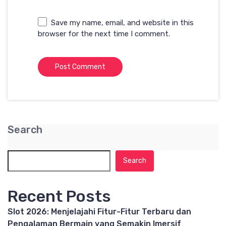
Save my name, email, and website in this
browser for the next time I comment.
Search
Search
Recent Posts
Slot 2026: Menjelajahi Fitur-Fitur Terbaru dan
Pengalaman Bermain yang Semakin Imersif