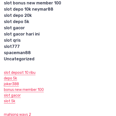
slot bonus new member 100
slot depo 10k neymar88
slot depo 20k
slot depo 5k
slot gacor
slot gacor hari ini
slot qris
slot777
spaceman88
Uncategorized
slot deposit 10 ribu
depo 5k
joker388
bonus new member 100
slot gacor
slot 5k
mahjong ways 2