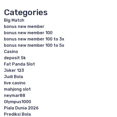
Categories
Big Match
bonus new member
bonus new member 100
bonus new member 100 to 3x
bonus new member 100 to 5x
Casino
deposit 5k
Fat Panda Slot
Joker 123
Judi Bola
live casino
mahjong slot
neymar88
Olympus1000
Piala Dunia 2026
Prediksi Bola