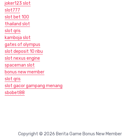
joker123 slot
slot777
slot bet 100
thailand slot
slot qris
kamboja slot
gates of olympus
slot deposit 10 ribu
slot nexus engine
spaceman slot
bonus new member
slot qris
slot gacor gampang menang
sbobet88
Copyright © 2026 Berita Game Bonus New Member