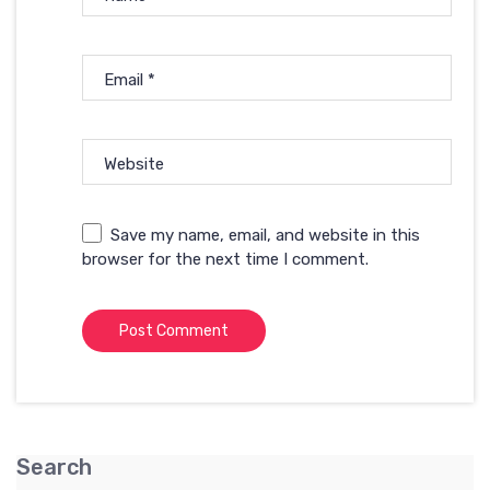
Email
*
Website
Save my name, email, and website in this
browser for the next time I comment.
Search