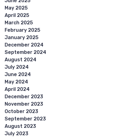
June 2025
May 2025
April 2025
March 2025
February 2025
January 2025
December 2024
September 2024
August 2024
July 2024
June 2024
May 2024
April 2024
December 2023
November 2023
October 2023
September 2023
August 2023
July 2023