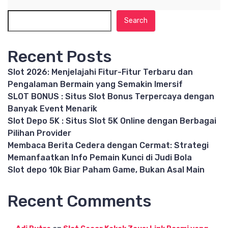
Search
Recent Posts
Slot 2026: Menjelajahi Fitur-Fitur Terbaru dan
Pengalaman Bermain yang Semakin Imersif
SLOT BONUS : Situs Slot Bonus Terpercaya dengan
Banyak Event Menarik
Slot Depo 5K : Situs Slot 5K Online dengan Berbagai
Pilihan Provider
Membaca Berita Cedera dengan Cermat: Strategi
Memanfaatkan Info Pemain Kunci di Judi Bola
Slot depo 10k Biar Paham Game, Bukan Asal Main
Recent Comments