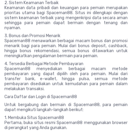
2. Sistem Keamanan Terbaik
Keamanan data pribadi dan keuangan para pemain merupakan
prioritas utama bagi Spaceman88. Situs ini dilengkapi dengan
sistem keamanan terbaik yang mengenkripsi data secara aman
sehingga para pemain dapat bermain dengan tenang dan
nyaman.
3. Bonus dan Promosi Menarik
Spaceman88 menawarkan berbagai macam bonus dan promosi
menarik bagi para pemain. Mulai dari bonus deposit, cashback,
hingga bonus rekomendasi, semua bonus ditawarkan untuk
meningkatkan pengalaman bermain para pemain.
4. Tersedia Berbagai Metode Pembayaran
Spaceman88 menyediakan berbagai macam metode
pembayaran yang dapat dipilih oleh para pemain. Mulai dari
transfer bank, e-wallet, hingga pulsa, semua metode
pembayaran disediakan untuk kemudahan para pemain dalam
melakukan transaksi.
Cara Daftar dan Login di Spaceman88
Untuk bergabung dan bermain di Spaceman88, para pemain
dapat mengikuti langkah-langkah berikut:
1. Membuka Situs Spaceman88
Pertama, buka situs resmi Spaceman88 menggunakan browser
di perangkat yang Anda gunakan.