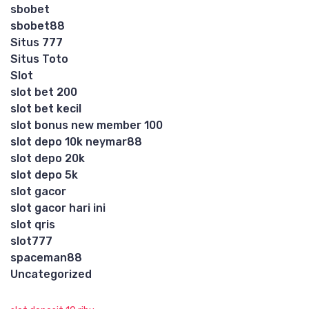
sbobet
sbobet88
Situs 777
Situs Toto
Slot
slot bet 200
slot bet kecil
slot bonus new member 100
slot depo 10k neymar88
slot depo 20k
slot depo 5k
slot gacor
slot gacor hari ini
slot qris
slot777
spaceman88
Uncategorized