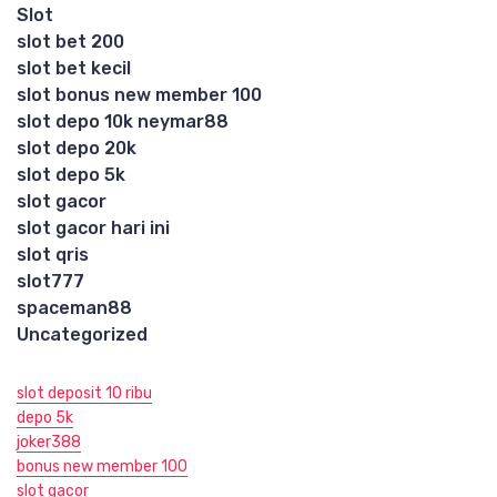
Slot
slot bet 200
slot bet kecil
slot bonus new member 100
slot depo 10k neymar88
slot depo 20k
slot depo 5k
slot gacor
slot gacor hari ini
slot qris
slot777
spaceman88
Uncategorized
slot deposit 10 ribu
depo 5k
joker388
bonus new member 100
slot gacor