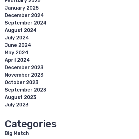
February 2025
January 2025
December 2024
September 2024
August 2024
July 2024
June 2024
May 2024
April 2024
December 2023
November 2023
October 2023
September 2023
August 2023
July 2023
Categories
Big Match