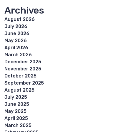
Archives
August 2026
July 2026
June 2026
May 2026
April 2026
March 2026
December 2025
November 2025
October 2025
September 2025
August 2025
July 2025
June 2025
May 2025
April 2025
March 2025