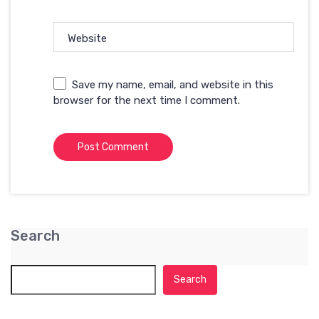
Website
Save my name, email, and website in this
browser for the next time I comment.
Search
Search