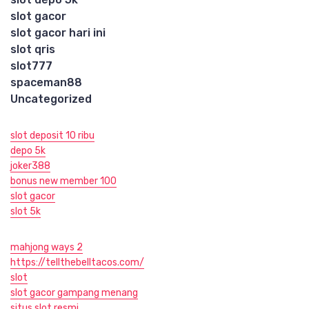
slot gacor
slot gacor hari ini
slot qris
slot777
spaceman88
Uncategorized
slot deposit 10 ribu
depo 5k
joker388
bonus new member 100
slot gacor
slot 5k
mahjong ways 2
https://tellthebelltacos.com/
slot
slot gacor gampang menang
situs slot resmi