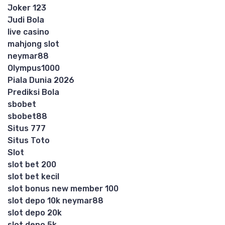
Joker 123
Judi Bola
live casino
mahjong slot
neymar88
Olympus1000
Piala Dunia 2026
Prediksi Bola
sbobet
sbobet88
Situs 777
Situs Toto
Slot
slot bet 200
slot bet kecil
slot bonus new member 100
slot depo 10k neymar88
slot depo 20k
slot depo 5k