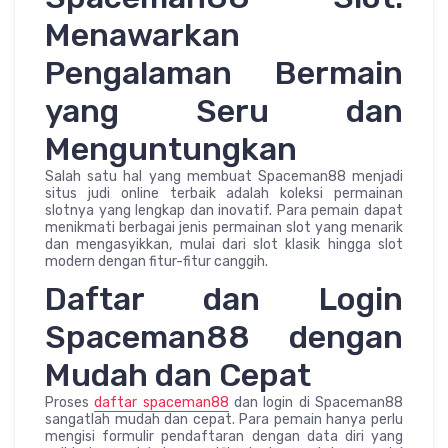
Menawarkan
Pengalaman Bermain
yang Seru dan
Menguntungkan
Salah satu hal yang membuat Spaceman88 menjadi
situs judi online terbaik adalah koleksi permainan
slotnya yang lengkap dan inovatif. Para pemain dapat
menikmati berbagai jenis permainan slot yang menarik
dan mengasyikkan, mulai dari slot klasik hingga slot
modern dengan fitur-fitur canggih.
Daftar dan Login
Spaceman88 dengan
Mudah dan Cepat
Proses
daftar spaceman88
dan login di Spaceman88
sangatlah mudah dan cepat. Para pemain hanya perlu
mengisi formulir pendaftaran dengan data diri yang