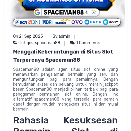
On 21 Sep 2025
By admin
slot qris
,
spaceman88
0 Comments
Menggali Keberuntungan di Situs Slot
Terpercaya Spaceman88
Spaceman88 adalah agen situs slot online yang
menawarkan pengalaman bermain yang seru dan
menguntungkan bagi para pemainnya. Dengan
kemudahan akses dan peluang untuk meraih jackpot
besar, Spaceman88 menjadi pilihan terbaik bagi para
penggemar permainan slot online. Dengan link
alternatif spaceman88 yang tersedia, para pemain
dapat dengan mudah mengakses situs ini dan mulai
bermain.
Rahasia Kesuksesan