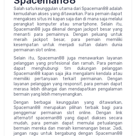
Spaceman88
Salah satu keunggulan utama dari Spaceman88 adalah
kemudahan akses yang ditawarkan. Para pemain dapat
mengakses situs ini kapan saja dan di mana saja melalui
perangkat komputer atau smartphone. Selain itu,
Spaceman88 juga dikenal dengan jackpot besar yang
menanti para pemainnya. Dengan peluang untuk
meraih jackpot besar, para pemain memiliki
kesempatan untuk menjadi sultan dalam dunia
permainan slot online.
Selain itu, Spaceman88 juga menawarkan layanan
pelanggan yang profesional dan ramah. Para pemain
dapat menghubungi tim dukungan pelanggan
Spaceman88 kapan saja jika mengalami kendala atau
memiliki pertanyaan terkait permainan. Dengan
layanan pelanggan yang responsif, para pemain dapat
merasa lebih dihargai dan mendapatkan pengalaman
bermain yang lebih menyenangkan.
Dengan berbagai keunggulan yang ditawarkan,
Spaceman88 merupakan pilihan terbaik bagi para
penggemar permainan slot online. Dengan link
alternatif spaceman88 yang dapat diakses secara
mudah, para pemain dapat memulai petualangan
bermain mereka dan meraih kemenangan besar. Jadi,
jangan ragu untuk bergabung dengan Spaceman88