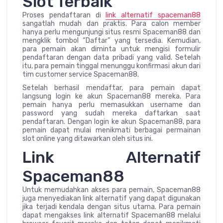
Slot Terbaik
Proses pendaftaran di
link alternatif spaceman88
sangatlah mudah dan praktis. Para calon member
hanya perlu mengunjungi situs resmi Spaceman88 dan
mengklik tombol “Daftar” yang tersedia. Kemudian,
para pemain akan diminta untuk mengisi formulir
pendaftaran dengan data pribadi yang valid. Setelah
itu, para pemain tinggal menunggu konfirmasi akun dari
tim customer service Spaceman88.
Setelah berhasil mendaftar, para pemain dapat
langsung login ke akun Spaceman88 mereka. Para
pemain hanya perlu memasukkan username dan
password yang sudah mereka daftarkan saat
pendaftaran. Dengan login ke akun Spaceman88, para
pemain dapat mulai menikmati berbagai permainan
slot online yang ditawarkan oleh situs ini.
Link Alternatif
Spaceman88
Untuk memudahkan akses para pemain, Spaceman88
juga menyediakan link alternatif yang dapat digunakan
jika terjadi kendala dengan situs utama. Para pemain
dapat mengakses link alternatif Spaceman88 melalui