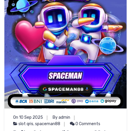
On 10 Sep 2025
By admin
slot qris
,
spaceman88
0 Comments