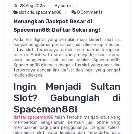
On 28 Aug 2025
By admin
slot qris
,
spaceman88
0 Comments
Menangkan Jackpot Besar di
Spaceman88: Daftar Sekarang!
Pada era digital yang semakin maju seperti saat ini,
banyak penggemar permainan judi online yang mencari
situs slot terpercaya untuk memuaskan keinginan
mereka. Salah satu situs yang menjadi pilihan utama
para penggemar judi online adalah Spaceman88.
Spaceman88 dikenal sebagai situs slot yang gacor dan
terpercaya dengan link daftar dan login yang sangat
mudah diakses.
Ingin Menjadi Sultan
Slot? Gabunglah di
Spaceman88!
daftar spaceman88
telah terbukti menjadi situs yang
memberikan pengalaman bermain judi online yang
memuaskan bagi para penggunanya. Dengan koleksi
permainan slot yang lengkap dan terupdate, para