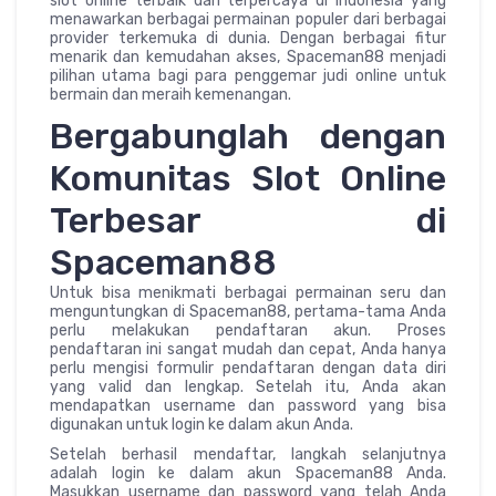
slot online terbaik dan terpercaya di Indonesia yang
menawarkan berbagai permainan populer dari berbagai
provider terkemuka di dunia. Dengan berbagai fitur
menarik dan kemudahan akses, Spaceman88 menjadi
pilihan utama bagi para penggemar judi online untuk
bermain dan meraih kemenangan.
Bergabunglah dengan
Komunitas Slot Online
Terbesar di
Spaceman88
Untuk bisa menikmati berbagai permainan seru dan
menguntungkan di Spaceman88, pertama-tama Anda
perlu melakukan pendaftaran akun. Proses
pendaftaran ini sangat mudah dan cepat, Anda hanya
perlu mengisi formulir pendaftaran dengan data diri
yang valid dan lengkap. Setelah itu, Anda akan
mendapatkan username dan password yang bisa
digunakan untuk login ke dalam akun Anda.
Setelah berhasil mendaftar, langkah selanjutnya
adalah login ke dalam akun Spaceman88 Anda.
Masukkan username dan password yang telah Anda