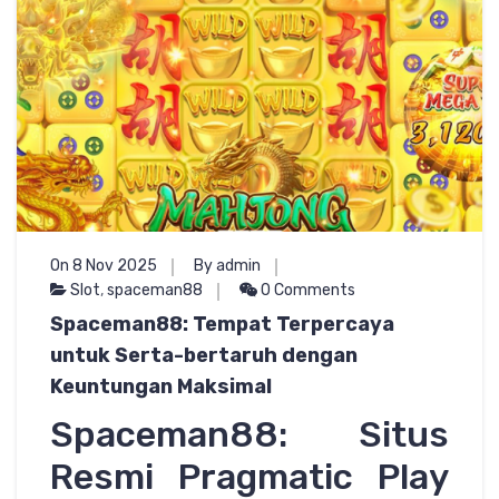
On 8 Nov 2025
By admin
Slot
,
spaceman88
0 Comments
Spaceman88: Tempat Terpercaya
untuk Serta-bertaruh dengan
Keuntungan Maksimal
Spaceman88: Situs
Resmi Pragmatic Play