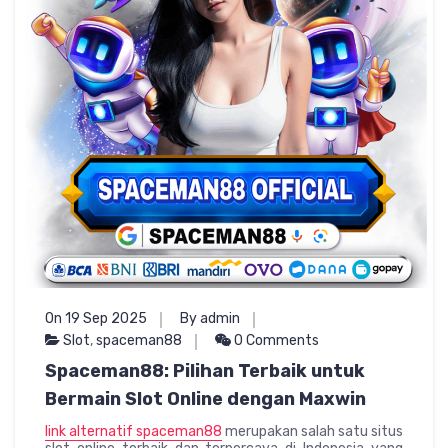
On 19 Sep 2025
By admin
Slot
,
spaceman88
0 Comments
Spaceman88: Pilihan Terbaik untuk
Bermain Slot Online dengan Maxwin
link alternatif spaceman88
merupakan salah satu situs