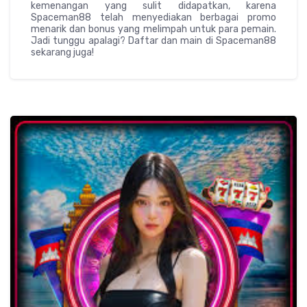
kemenangan yang sulit didapatkan, karena
Spaceman88 telah menyediakan berbagai promo
menarik dan bonus yang melimpah untuk para pemain.
Jadi tunggu apalagi? Daftar dan main di Spaceman88
sekarang juga!