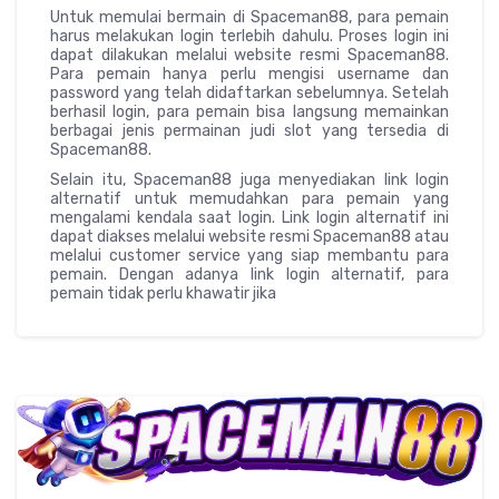
Untuk memulai bermain di Spaceman88, para pemain
harus melakukan login terlebih dahulu. Proses login ini
dapat dilakukan melalui website resmi Spaceman88.
Para pemain hanya perlu mengisi username dan
password yang telah didaftarkan sebelumnya. Setelah
berhasil login, para pemain bisa langsung memainkan
berbagai jenis permainan judi slot yang tersedia di
Spaceman88.
Selain itu, Spaceman88 juga menyediakan link login
alternatif untuk memudahkan para pemain yang
mengalami kendala saat login. Link login alternatif ini
dapat diakses melalui website resmi Spaceman88 atau
melalui customer service yang siap membantu para
pemain. Dengan adanya link login alternatif, para
pemain tidak perlu khawatir jika