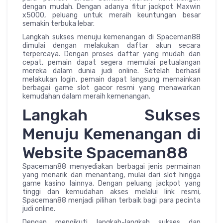
dengan mudah. Dengan adanya fitur jackpot Maxwin
x5000, peluang untuk meraih keuntungan besar
semakin terbuka lebar.
Langkah sukses menuju kemenangan di Spaceman88
dimulai dengan melakukan daftar akun secara
terpercaya. Dengan proses daftar yang mudah dan
cepat, pemain dapat segera memulai petualangan
mereka dalam dunia judi online. Setelah berhasil
melakukan login, pemain dapat langsung memainkan
berbagai game slot gacor resmi yang menawarkan
kemudahan dalam meraih kemenangan.
Langkah Sukses
Menuju Kemenangan di
Website Spaceman88
Spaceman88 menyediakan berbagai jenis permainan
yang menarik dan menantang, mulai dari slot hingga
game kasino lainnya. Dengan peluang jackpot yang
tinggi dan kemudahan akses melalui link resmi,
Spaceman88 menjadi pilihan terbaik bagi para pecinta
judi online.
Dengan mengikuti langkah-langkah sukses dan