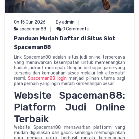
On 15 Jun 2026
By admin
spaceman88
0 Comments
Panduan Mudah Daftar di Situs Slot
Spaceman88
Link Spaceman88 adalah situs judi online terpercaya
yang menawarkan kesempatan untuk memenangkan
hadiah jackpot melimpah. Dengan berbagai game yang
tersedia dan kemudahan akses melalui link alternatif
resmi,
Spaceman88 login
menjadi pilihan utama bagi
para pemain yang ingin meraih kemenangan besar.
Website Spaceman88:
Platform Judi Online
Terbaik
Website Spaceman88 menawarkan platform yang
mudah digunakan dan gacor, sehingga memungkinkan
para pemain untuk berhasil meraih kemenangan