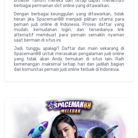
browser favorit mereka dan tetap dapat menikmati
berbagai permainan slot online yang ditawarkan.
Dengan berbagai keunggulan yang ditawarkan, tidak
heran jika Spaceman88 menjadi pilihan utama para
pemain judi online di Indonesia. Proses daftar yang
mudah, kemudahan login, dan tersedianya link
alternatif membuat para pemain semakin nyaman
saat bermain di situs ini.
Jadi, tunggu apalagi? Daftar dan main sekarang di
Spaceman88 untuk merasakan pengalaman judi online
yang tidak akan Anda temukan di situs lain. Raih
kemenangan maksimal setiap hari dan jadilah bagian
dari komunitas pemain judi online terbaik di Indonesia.