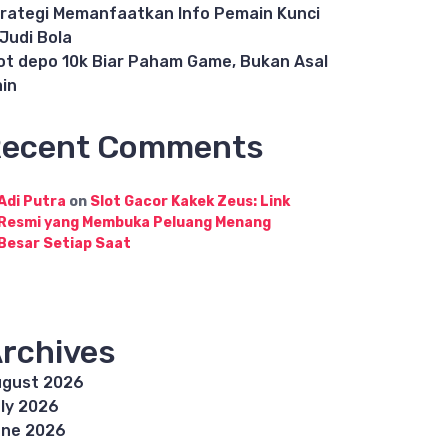
rategi Memanfaatkan Info Pemain Kunci
 Judi Bola
ot depo 10k Biar Paham Game, Bukan Asal
in
ecent Comments
Adi Putra
on
Slot Gacor Kakek Zeus: Link
Resmi yang Membuka Peluang Menang
Besar Setiap Saat
rchives
gust 2026
ly 2026
ne 2026