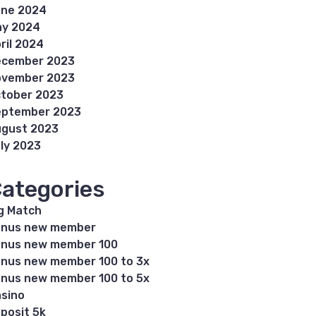
ne 2024
y 2024
ril 2024
ecember 2023
ovember 2023
tober 2023
eptember 2023
gust 2023
ly 2023
ategories
g Match
onus new member
nus new member 100
nus new member 100 to 3x
nus new member 100 to 5x
sino
posit 5k