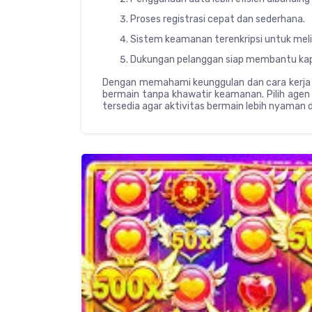
Proses registrasi cepat dan sederhana.
Sistem keamanan terenkripsi untuk meli
Dukungan pelanggan siap membantu kap
Dengan memahami keunggulan dan cara kerja
bermain tanpa khawatir keamanan. Pilih agen 
tersedia agar aktivitas bermain lebih nyaman