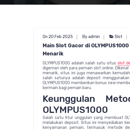
On 20 Feb 2025
By admin
Slot
Main Slot Gacor di OLYMPUS1000
Menarik
OLYMPUS1000 adalah salah satu situs
slot d
digemari oleh para pemain slot online. Diken
menarik, situs ini juga menawarkan kemuda
salah satunya adalah deposit menggunakan 
OLYMPUS1000 memberikan bonus new member
bermain bagi pemain baru.
Keunggulan Meto
OLYMPUS1000
Salah satu fitur unggulan yang membuat 
melakukan deposit. Situs ini menyediakan be
kenyamanan pemain, termasuk metode dep