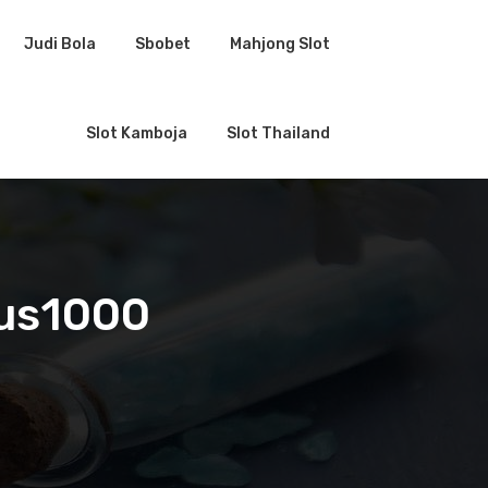
Judi Bola
Sbobet
Mahjong Slot
Slot Kamboja
Slot Thailand
pus1000