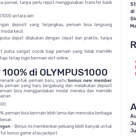
a ponsel, tanpa perlu repot menggunakan transfer bank
St
di
1000 antara lain:
Sl
gan deposit yang terjangkau, pemain bisa langsung
Ma
modal kecil.
pulsa dapat dilakukan dengan cepat dan praktis, tanpa
R
 pulsa sangat cocok bagi pemain yang tidak memiliki
api tetap ingin bermain slot online.
 100% di OLYMPUS1000
narik untuk pemain baru, yaitu
bonus new member
pada pemain yang baru bergabung dan melakukan deposit
i, pemain bisa menggandakan modal mereka dan memiliki
ainan.
A
00:
%, pemain bisa bermain lebih lama dan mencoba berbagai
Au
besar.
Ju
ngan
– Bonus ini memberikan peluang lebih banyak untuk
Ju
itur bonus game atau jackpot.