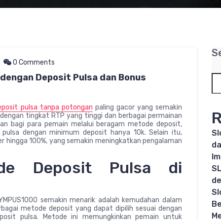
S
0 Comments
 dengan Deposit Pulsa dan Bonus
eposit pulsa tanpa potongan
paling gacor yang semakin
R
al dengan tingkat RTP yang tinggi dan berbagai permainan
han bagi para pemain melalui beragam metode deposit,
pulsa dengan minimum deposit hanya 10k. Selain itu,
Sl
 hingga 100%, yang semakin meningkatkan pengalaman
da
Im
de Deposit Pulsa di
SL
de
Sl
OLYMPUS1000 semakin menarik adalah kemudahan dalam
Be
rbagai metode deposit yang dapat dipilih sesuai dengan
Me
osit pulsa. Metode ini memungkinkan pemain untuk