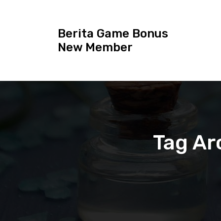
S
k
i
Berita Game Bonus
p
New Member
t
o
c
o
n
t
e
n
Tag Ar
t