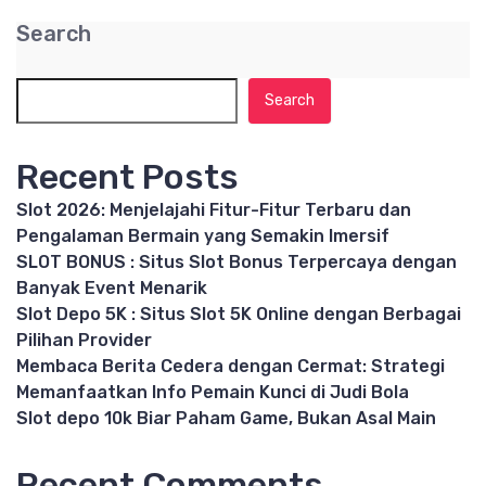
Search
Search
Recent Posts
Slot 2026: Menjelajahi Fitur-Fitur Terbaru dan
Pengalaman Bermain yang Semakin Imersif
SLOT BONUS : Situs Slot Bonus Terpercaya dengan
Banyak Event Menarik
Slot Depo 5K : Situs Slot 5K Online dengan Berbagai
Pilihan Provider
Membaca Berita Cedera dengan Cermat: Strategi
Memanfaatkan Info Pemain Kunci di Judi Bola
Slot depo 10k Biar Paham Game, Bukan Asal Main
Recent Comments