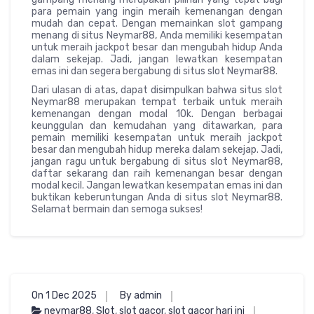
para pemain yang ingin meraih kemenangan dengan
mudah dan cepat. Dengan memainkan slot gampang
menang di situs Neymar88, Anda memiliki kesempatan
untuk meraih jackpot besar dan mengubah hidup Anda
dalam sekejap. Jadi, jangan lewatkan kesempatan
emas ini dan segera bergabung di situs slot Neymar88.
Dari ulasan di atas, dapat disimpulkan bahwa situs slot
Neymar88 merupakan tempat terbaik untuk meraih
kemenangan dengan modal 10k. Dengan berbagai
keunggulan dan kemudahan yang ditawarkan, para
pemain memiliki kesempatan untuk meraih jackpot
besar dan mengubah hidup mereka dalam sekejap. Jadi,
jangan ragu untuk bergabung di situs slot Neymar88,
daftar sekarang dan raih kemenangan besar dengan
modal kecil. Jangan lewatkan kesempatan emas ini dan
buktikan keberuntungan Anda di situs slot Neymar88.
Selamat bermain dan semoga sukses!
On 1 Dec 2025
By admin
neymar88
,
Slot
,
slot gacor
,
slot gacor hari ini