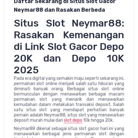
Daftar Sekarang di Situs Slot Gacor
Neymar88 dan Rasakan Berbeda
Situs Slot Neymar88:
Rasakan Kemenangan
di Link Slot Gacor Depo
20K dan Depo 10K
2025
Pada era digital yang semakin maju seperti sekarang ini,
permainan slot online menjadi salah satu hiburan yang
diminati banyak orang. Berbagai situs slot online
bermunculan dengan menawarkan berbagai macam
permainan slot yang menarik dan menawarkan
kemudahan dalam melakukan transaksi deposit. Salah
satu situs slot yang mendapat perhatian banyak
pemain adalah Neymar88, situs slot yang menawarkan
deposit murah mulai dari
slot depo
10k hingga 20k.
Neymar88 dikenal sebagai situs slot gacor hari ini yang
menawarkan berbagai jenis permainan slot dengan