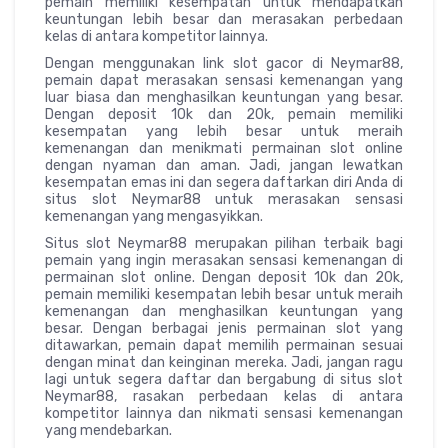
pemain memiliki kesempatan untuk mendapatkan
keuntungan lebih besar dan merasakan perbedaan
kelas di antara kompetitor lainnya.
Dengan menggunakan link slot gacor di Neymar88,
pemain dapat merasakan sensasi kemenangan yang
luar biasa dan menghasilkan keuntungan yang besar.
Dengan deposit 10k dan 20k, pemain memiliki
kesempatan yang lebih besar untuk meraih
kemenangan dan menikmati permainan slot online
dengan nyaman dan aman. Jadi, jangan lewatkan
kesempatan emas ini dan segera daftarkan diri Anda di
situs slot Neymar88 untuk merasakan sensasi
kemenangan yang mengasyikkan.
Situs slot Neymar88 merupakan pilihan terbaik bagi
pemain yang ingin merasakan sensasi kemenangan di
permainan slot online. Dengan deposit 10k dan 20k,
pemain memiliki kesempatan lebih besar untuk meraih
kemenangan dan menghasilkan keuntungan yang
besar. Dengan berbagai jenis permainan slot yang
ditawarkan, pemain dapat memilih permainan sesuai
dengan minat dan keinginan mereka. Jadi, jangan ragu
lagi untuk segera daftar dan bergabung di situs slot
Neymar88, rasakan perbedaan kelas di antara
kompetitor lainnya dan nikmati sensasi kemenangan
yang mendebarkan.