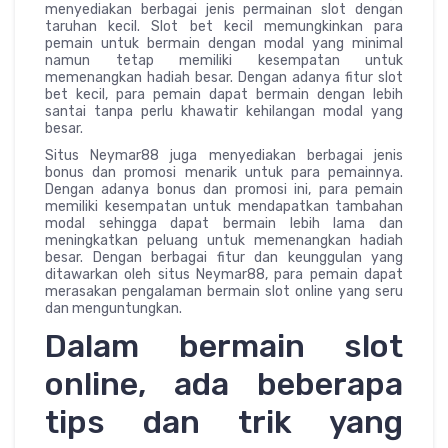
menyediakan berbagai jenis permainan slot dengan
taruhan kecil. Slot bet kecil memungkinkan para
pemain untuk bermain dengan modal yang minimal
namun tetap memiliki kesempatan untuk
memenangkan hadiah besar. Dengan adanya fitur slot
bet kecil, para pemain dapat bermain dengan lebih
santai tanpa perlu khawatir kehilangan modal yang
besar.
Situs Neymar88 juga menyediakan berbagai jenis
bonus dan promosi menarik untuk para pemainnya.
Dengan adanya bonus dan promosi ini, para pemain
memiliki kesempatan untuk mendapatkan tambahan
modal sehingga dapat bermain lebih lama dan
meningkatkan peluang untuk memenangkan hadiah
besar. Dengan berbagai fitur dan keunggulan yang
ditawarkan oleh situs Neymar88, para pemain dapat
merasakan pengalaman bermain slot online yang seru
dan menguntungkan.
Dalam bermain slot
online, ada beberapa
tips dan trik yang