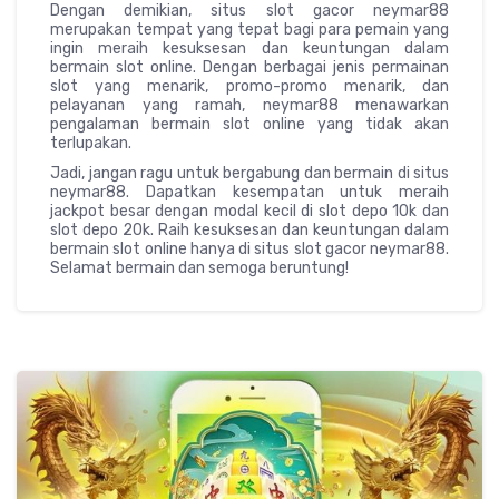
Dengan demikian, situs slot gacor neymar88
merupakan tempat yang tepat bagi para pemain yang
ingin meraih kesuksesan dan keuntungan dalam
bermain slot online. Dengan berbagai jenis permainan
slot yang menarik, promo-promo menarik, dan
pelayanan yang ramah, neymar88 menawarkan
pengalaman bermain slot online yang tidak akan
terlupakan.
Jadi, jangan ragu untuk bergabung dan bermain di situs
neymar88. Dapatkan kesempatan untuk meraih
jackpot besar dengan modal kecil di slot depo 10k dan
slot depo 20k. Raih kesuksesan dan keuntungan dalam
bermain slot online hanya di situs slot gacor neymar88.
Selamat bermain dan semoga beruntung!