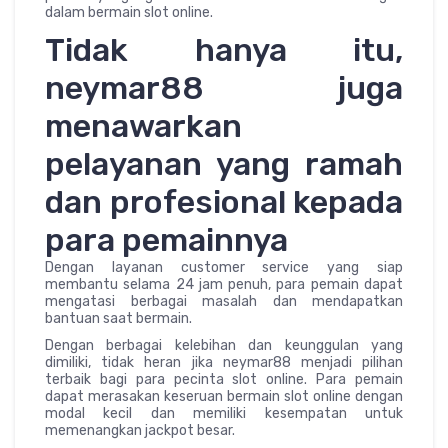
dalam bermain slot online.
Tidak hanya itu,
neymar88 juga
menawarkan
pelayanan yang ramah
dan profesional kepada
para pemainnya
Dengan layanan customer service yang siap
membantu selama 24 jam penuh, para pemain dapat
mengatasi berbagai masalah dan mendapatkan
bantuan saat bermain.
Dengan berbagai kelebihan dan keunggulan yang
dimiliki, tidak heran jika neymar88 menjadi pilihan
terbaik bagi para pecinta slot online. Para pemain
dapat merasakan keseruan bermain slot online dengan
modal kecil dan memiliki kesempatan untuk
memenangkan jackpot besar.