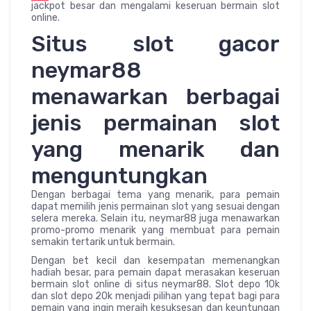
jackpot besar dan mengalami keseruan bermain slot
online.
Situs slot gacor
neymar88
menawarkan berbagai
jenis permainan slot
yang menarik dan
menguntungkan
Dengan berbagai tema yang menarik, para pemain
dapat memilih jenis permainan slot yang sesuai dengan
selera mereka. Selain itu, neymar88 juga menawarkan
promo-promo menarik yang membuat para pemain
semakin tertarik untuk bermain.
Dengan bet kecil dan kesempatan memenangkan
hadiah besar, para pemain dapat merasakan keseruan
bermain slot online di situs neymar88. Slot depo 10k
dan slot depo 20k menjadi pilihan yang tepat bagi para
pemain yang ingin meraih kesuksesan dan keuntungan