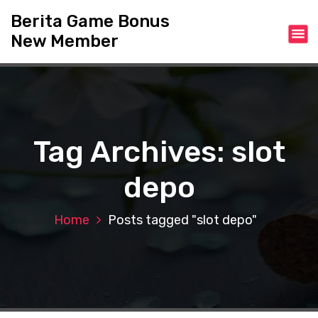
S
Berita Game Bonus
k
New Member
i
p
t
o
c
o
n
Tag Archives: slot
t
e
depo
n
t
Home
Posts tagged "slot depo"