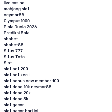
live casino
mahjong slot
neymar88
Olympus1000
Piala Dunia 2026
Prediksi Bola
sbobet
sbobet88
Situs 777
Situs Toto
Slot
slot bet 200
slot bet kecil
slot bonus new member 100
slot depo 10k neymar88
slot depo 20k
slot depo 5k
slot gacor
slot gacor hari ini