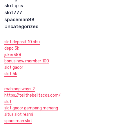
slot qris
slot777
spaceman88
Uncategorized
slot deposit 10 ribu
depo 5k
joker388
bonus new member 100
slot gacor
slot 5k
mahjong ways 2
https://tellthebelltacos.com/
slot
slot gacor gampang menang
situs slot resmi
spaceman slot