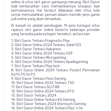
online di situs slot gacor gampang menang, Slot Gacor
baik berdasarkan cara memainkannya ataupun tipe
permainannya. Hal tersbut dilakukan oleh situs hoki
untuk memudahkan pemain dalam memilih jenis game
judi online yang akan dimainkan.
Di bawah ini adalah pembagian 19 jenis kategori situs
rajanya slot gacor online beserta beberapa provider
yang tersedia pada kategori tersebut, antara lain:
1. Slot Gacor Terbaru Pragmatic Play
2. Slot Gacor Online 2024 Terbaru Joker123
3. Slot Gacor Terbaru Habanero
4. Slot Gacor Online 2024 Terbaru CQ9
5. Slot Gacor Terbaru Microgaming
6. Slot Gacor Online 2024 Terbaru Spadegaming
7. Slot Gacor Terbaru Playtech
8. Slot Gacor Online 2024 Terbaru Pocket Permainan
Soft( PG Soft)
9. Slot Gacor Terbaru Flow Gaming
10. Slot Gacor Online 2024 Terbaru TSG
11. Slot Gacor Terbaru SLOT88
12. Slot Gacor Online 2024 Terbaru RTG
13. Slot Gacor Terbaru 2024
14. Slot Gacor Online Terbaru KA Gaming
15. Slot Gacor Terbaru 2024 Onetouch Gaming
16. Slot Gacor Online 2024 Terbaru Play’ n Go