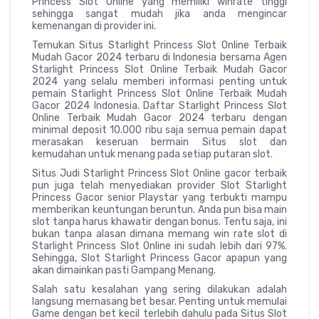
Princess Slot Online yang memiliki winrate tinggi
sehingga sangat mudah jika anda mengincar
kemenangan di provider ini.
Temukan Situs Starlight Princess Slot Online Terbaik
Mudah Gacor 2024 terbaru di Indonesia bersama Agen
Starlight Princess Slot Online Terbaik Mudah Gacor
2024 yang selalu memberi informasi penting untuk
pemain Starlight Princess Slot Online Terbaik Mudah
Gacor 2024 Indonesia. Daftar Starlight Princess Slot
Online Terbaik Mudah Gacor 2024 terbaru dengan
minimal deposit 10.000 ribu saja semua pemain dapat
merasakan keseruan bermain Situs slot dan
kemudahan untuk menang pada setiap putaran slot.
Situs Judi Starlight Princess Slot Online gacor terbaik
pun juga telah menyediakan provider Slot Starlight
Princess Gacor senior Playstar yang terbukti mampu
memberikan keuntungan beruntun. Anda pun bisa main
slot tanpa harus khawatir dengan bonus. Tentu saja, ini
bukan tanpa alasan dimana memang win rate slot di
Starlight Princess Slot Online ini sudah lebih dari 97%.
Sehingga, Slot Starlight Princess Gacor apapun yang
akan dimainkan pasti Gampang Menang.
Salah satu kesalahan yang sering dilakukan adalah
langsung memasang bet besar. Penting untuk memulai
Game dengan bet kecil terlebih dahulu pada Situs Slot