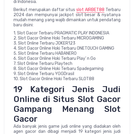
di Indonesia.
Berikut merupakan daftar situs
slot AIRBET88
Terbaru
2024 dan mempunyai jackpot slot besar & nyatanya
mudah menang yang wajib dimainkan untuk pendatang
baru disini:
1. Slot Gacor Terbaru PRAGMATIC PLAY INDONESIA
2. Slot Gacor Online Hoki Terbaru MICROGAMING
3. Slot Online Terbaru JOKER123
4. Slot Gacor Online Hoki Terbaru ONETOUCH GAMING
5. Slot Online Terbaru HABANERO
6. Slot Gacor Online Hoki Terbaru Play’ n Go
7. Slot Online Terbaru Playtech
8. Slot Gacor Online Hoki Terbaru Spadegaming
9. Slot Online Terbaru YGGDrasil
10. Slot Gacor Online Hoki Terbaru SLOT88
19 Kategori Jenis Judi
Online di Situs Slot Gacor
Gampang Menang Slot
Gacor
Ada banyak jenis game judi online yang diadakan oleh
agen gacor dan dibagi menjadi 19 kategori jenis judi