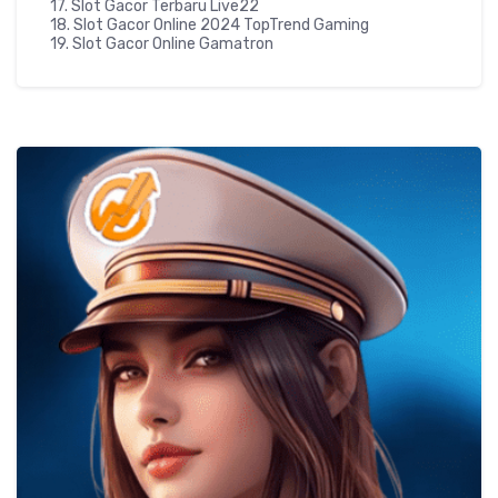
17. Slot Gacor Terbaru Live22
18. Slot Gacor Online 2024 TopTrend Gaming
19. Slot Gacor Online Gamatron