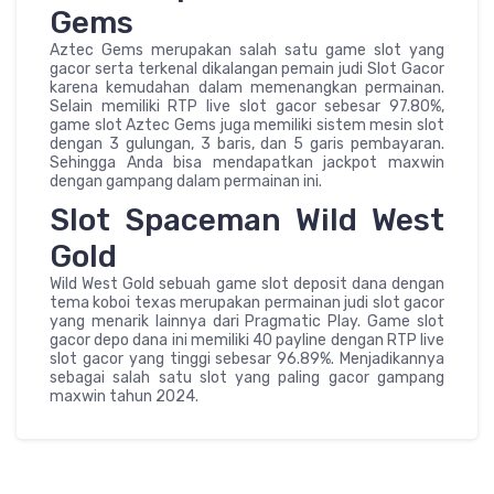
Gems
Aztec Gems merupakan salah satu game slot yang
gacor serta terkenal dikalangan pemain judi Slot Gacor
karena kemudahan dalam memenangkan permainan.
Selain memiliki RTP live slot gacor sebesar 97.80%,
game slot Aztec Gems juga memiliki sistem mesin slot
dengan 3 gulungan, 3 baris, dan 5 garis pembayaran.
Sehingga Anda bisa mendapatkan jackpot maxwin
dengan gampang dalam permainan ini.
Slot Spaceman Wild West
Gold
Wild West Gold sebuah game slot deposit dana dengan
tema koboi texas merupakan permainan judi slot gacor
yang menarik lainnya dari Pragmatic Play. Game slot
gacor depo dana ini memiliki 40 payline dengan RTP live
slot gacor yang tinggi sebesar 96.89%. Menjadikannya
sebagai salah satu slot yang paling gacor gampang
maxwin tahun 2024.