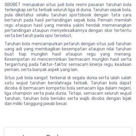
SBOBET merupakan situs judi bola resmi pasaran taruhan bola
terlengkap serta terbaik seluruh liga di dunia. Taruhan sepak bola,
pula diketahui selaku taruhan sportsbook dengan tata cara
bertaruh pada hasil pertandingan sepak bola. Pemain memilah
regu ataupun hasil yang mereka yakini hendak memenangkan
pertandingan ataupun menyelesaikannya dengan skor tertentu
serta bertaruh pada opsi tersebut.
Taruhan bola mencampurkan petaruh dengan situs judi taruhan
uang asli yang membagikan kesempatan ataupun nilai taruhan
buat tiap mungkin hasil ataupun regu yang menang.
Kesempatan ini mencerminkan bermacam mungkin hasil serta
tergantung pada faktor-faktor semacam kinerja regu, keadaan
pemain, serta banyak aspek yang lain.
Situs judi bola sangat terkenal di segala dunia serta ialah salah
satu wujud taruhan berolahraga terbaik. Taruhan bola dapat
dicoba di bermacam kompetisi bola semacam liga dalam negeri,
liga champion serta piala dunia. Tetapi, semacam seluruh wujud
taruhan, taruhan bola berisiko serta wajib dicoba dengan bijak
dan miliki tanggung jawab besar.