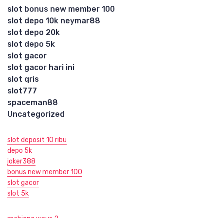
slot bonus new member 100
slot depo 10k neymar88
slot depo 20k
slot depo 5k
slot gacor
slot gacor hari ini
slot qris
slot777
spaceman88
Uncategorized
slot deposit 10 ribu
depo 5k
joker388
bonus new member 100
slot gacor
slot 5k