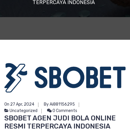
TERPERCAYA INDONESIA
On 27 Apr, 2024
By Ai881156295
Uncategorized
0 Comments
SBOBET AGEN JUDI BOLA ONLINE
RESMI TERPERCAYA INDONESIA