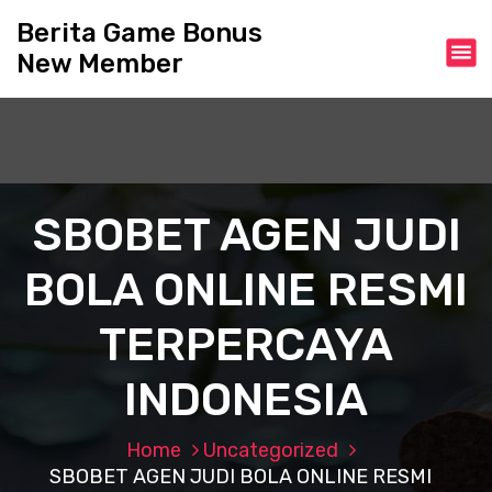
S
Berita Game Bonus
k
New Member
i
p
t
o
c
o
n
SBOBET AGEN JUDI
t
e
BOLA ONLINE RESMI
n
t
TERPERCAYA
INDONESIA
Home
Uncategorized
SBOBET AGEN JUDI BOLA ONLINE RESMI